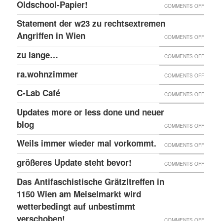
FÜR
Oldschool-Papier!
ON
COMMENTS OFF
GEGE
JÄNNE
GEGEN
Statement der w23 zu rechtsextremen
KULTU
2017
JETZT
Angriffen in Wien
W23
ON
COMMENTS OFF
ONLIN
AUF
STATE
zu lange…
ON
COMMENTS OFF
OLDSC
DER
ZU
ra.wohnzimmer
PAPIER
ON
COMMENTS OFF
W23
LANG
RA.WO
ZU
C-Lab Café
ON
COMMENTS OFF
RECHT
C-
Updates more or less done und neuer
ANGRI
LAB
blog
ON
COMMENTS OFF
IN
CAFÉ
UPDAT
Weils immer wieder mal vorkommt.
WIEN
ON
COMMENTS OFF
MORE
WEILS
größeres Update steht bevor!
ON
COMMENTS OFF
OR
IMMER
GRÖSS
LESS
Das Antifaschistische Grätzltreffen in
WIEDE
PDATE 
1150 Wien am Meiselmarkt wird
DONE
MAL
TEHT B
wetterbedingt auf unbestimmt
UND
VORKO
verschoben!
EVOR
NEUER
ON
COMMENTS OFF