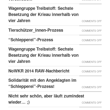
BLOG
DAS
Wagengruppe Treibstoff: Sechste
ANTIF
Besetzung der Krieau innerhalb von
GRÄTZ
vier Jahren
ON
COMMENTS OFF
IN
WAGE
Tierschützer_innen-Prozess
ON
COMMENTS OFF
1150
TREIB
TIERS
“Schlepperei”-Prozess
WIEN
ON
COMMENTS OFF
SECHS
PROZE
AM
“SCHLE
BESET
Wagengruppe Treibstoff: Sechste
MEISE
PROZE
Besetzung der Krieau innerhalb von
DER
WIRD
vier Jahren
KRIEA
ON
COMMENTS OFF
WETTE
INNER
WAGE
NoWKR 2014 RAW-Nachbericht
ON
COMMENTS OFF
AUF
VON
TREIB
NOWK
UNBES
Solidarität mit den Angeklagten im
VIER
SECHS
2014
“Schlepperei”-Prozess!
VERSC
ON
COMMENTS OFF
JAHRE
BESET
RAW-
SOLID
Nicht sehr schön, aber läuft zumindest
DER
NACHB
MIT
wieder… ;)
KRIEA
ON
COMMENTS OFF
DEN
INNER
NICHT