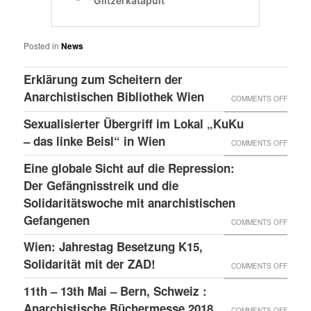
Posted in
News
Erklärung zum Scheitern der
Anarchistischen Bibliothek Wien
ON
COMMENTS OFF
ERKLÄ
Sexualisierter Übergriff im Lokal „KuKu
ZUM
– das linke Beisl“ in Wien
ON
COMMENTS OFF
SCHEI
SEXUA
Eine globale Sicht auf die Repression:
DER
ÜBERG
Der Gefängnisstreik und die
ANARC
IM
Solidaritätswoche mit anarchistischen
BIBLI
Gefangenen
LOKAL
ON
COMMENTS OFF
WIEN
„KUKU
EINE
Wien: Jahrestag Besetzung K15,
–
GLOBA
Solidarität mit der ZAD!
ON
COMMENTS OFF
DAS
SICHT
WIEN:
11th – 13th Mai – Bern, Schweiz :
LINKE
AUF
JAHRE
Anarchistische Büchermesse 2018
ON
COMMENTS OFF