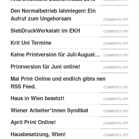
BEISL“
DIE
BESET
11TH
IN
Den Normalbetrieb lahmlegen! Ein
REPRE
K15,
–
WIEN
Aufruf zum Ungehorsam
DER
ON
COMMENTS OFF
SOLID
13TH
GEFÄN
DEN
SiebDruckWerkstatt im EKH
MIT
ON
COMMENTS OFF
MAI
UND
NORMA
DER
SIEBD
Krit Uni Termine
–
ON
COMMENTS OFF
DIE
LAHML
ZAD!
IM
BERN,
KRIT
SOLID
EIN
Keine Printversion für Juli/August…
ON
COMMENTS OFF
EKH
SCHWE
UNI
MIT
AUFRU
KEINE
Printversion für Juni online!
:
ON
COMMENTS OFF
TERMI
ANARC
ZUM
PRINT
ANARC
PRINT
Mai Print Online und endlich gibts nen
GEFAN
UNGE
FÜR
BÜCH
FÜR
RSS Feed.
ON
COMMENTS OFF
JULI/
2018
JUNI
MAI
Haus in Wien besetzt!
ON
COMMENTS OFF
ONLIN
PRINT
HAUS
Wiener Arbeiter*innen Syndikat
ON
COMMENTS OFF
ONLIN
IN
WIENE
UND
April Print Online!
ON
COMMENTS OFF
WIEN
ARBEI
ENDLI
APRIL
BESET
Hausbesetzung, Wien!
ON
COMMENTS OFF
SYNDI
GIBTS