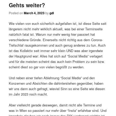
Gehts weiter?
Posted on
March 4, 2023
by
gdl
Wie vielen von euch sicherlich aufgefallen ist, ist diese Seite seit
längerem nicht mehr wirklich aktuell, was bei einer Terminseite
natürlich fatal ist. Warum nur mehr wenig hier passiert hat
verschiedene Gründe. Einerseits nicht richtig aus dem Corona-
Tiefschlaf rausgekommen und auch genug anderes zu tun. Auch
ist das Kollektiv seit immer sehr klein UND was aber irgendwie
der Hauptgrund war: Alles hat sich auf “Social Media” verlagert
und für die meisten scheint das auch kein Problem zu sein bzw.
scheint diest so gar von vielen begrüßt zu werden.
Und neben einer tiefen Ablehnung “Social Media” und den
Konzernen und Absichten die dahinterstehen gegenüber, haben
wir uns dann auch gefragt, wieviel Sinn so eine Seite wie diesen
im Jahr 2023 noch macht.
Aber vielleicht gerade deswegen, damit nicht alle Termine und
was in Wien so passiert nur mehr über “Insta” erfahrbar sind. Und
irgendwie glauben wir noch immer das DIY verdammt wichtig ist,