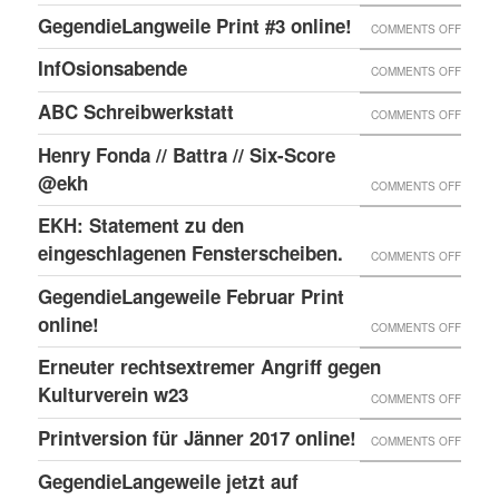
PRINT
HAUSB
GegendieLangweile Print #3 online!
NEN
ON
COMMENTS OFF
ONLIN
WIEN!
RSS
GEGEN
InfOsionsabende
ON
COMMENTS OFF
FEED.
PRINT
INFOS
ABC Schreibwerkstatt
ON
COMMENTS OFF
#3
ABC
ONLIN
Henry Fonda // Battra // Six-Score
SCHRE
@ekh
ON
COMMENTS OFF
HENRY
EKH: Statement zu den
FONDA
eingeschlagenen Fensterscheiben.
ON
COMMENTS OFF
//
EKH:
GegendieLangeweile Februar Print
BATTR
STATE
online!
ON
COMMENTS OFF
//
ZU
GEGEN
Erneuter rechtsextremer Angriff gegen
SIX-
DEN
FEBRU
Kulturverein w23
SCOR
ON
COMMENTS OFF
EINGE
PRINT
@EKH
ERNEU
Printversion für Jänner 2017 online!
FENST
ON
COMMENTS OFF
ONLIN
RECHT
PRINT
GegendieLangeweile jetzt auf
ANGRI