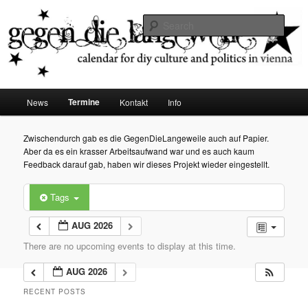
diy dates vienna
Sear
Gegen die Langeweile
Main
Termine
News
Kontakt
Info
Skip
menu
to
Zwischendurch gab es die GegenDieLangeweile auch auf Papier.
Aber da es ein krasser Arbeitsaufwand war und es auch kaum
primary
Feedback darauf gab, haben wir dieses Projekt wieder eingestellt.
content
Tags
AUG 2026
There are no upcoming events to display at this time.
AUG 2026
RECENT POSTS