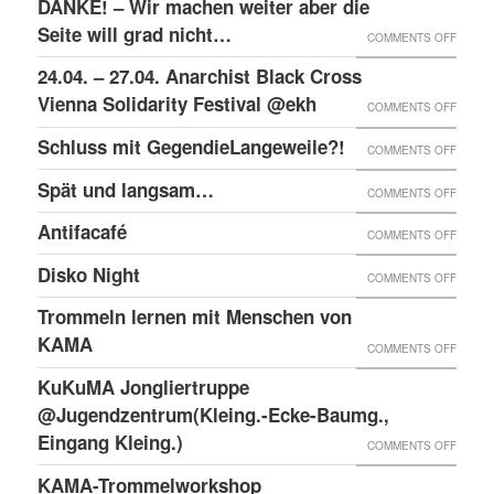
DANKE! – Wir machen weiter aber die
ANGEK
VON
SEHR
Seite will grad nicht…
ON
COMMENTS OFF
IM
VIER
SCHÖN
DANKE
24.04. – 27.04. Anarchist Black Cross
“SCHLE
JAHRE
ABER
–
Vienna Solidarity Festival @ekh
PROZE
ON
COMMENTS OFF
LÄUFT
WIR
24.04.
Schluss mit GegendieLangeweile?!
ZUMIN
ON
COMMENTS OFF
MACH
–
WIED
SCHLU
Spät und langsam…
WEITE
ON
COMMENTS OFF
27.04.
;)
MIT
ABER
SPÄT
ANARC
Antifacafé
ON
COMMENTS OFF
GEGEN
DIE
UND
BLACK
ANTIF
Disko Night
SEITE
ON
COMMENTS OFF
LANG
CROS
WILL
DISKO
Trommeln lernen mit Menschen von
VIENN
GRAD
NIGHT
KAMA
SOLID
ON
COMMENTS OFF
NICHT
FESTI
TROM
KuKuMA Jongliertruppe
@EKH
LERNE
@Jugendzentrum(Kleing.-Ecke-Baumg.,
MIT
Eingang Kleing.)
ON
COMMENTS OFF
MENS
KUKU
KAMA-Trommelworkshop