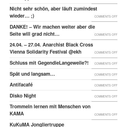
RAW-
SOLID
Nicht sehr schön, aber läuft zumindest
DER
NACHB
MIT
wieder… ;)
KRIEA
ON
COMMENTS OFF
DEN
INNER
NICHT
DANKE! – Wir machen weiter aber die
ANGEK
VON
SEHR
Seite will grad nicht…
ON
COMMENTS OFF
IM
VIER
SCHÖN
DANKE
24.04. – 27.04. Anarchist Black Cross
“SCHLE
JAHRE
ABER
–
Vienna Solidarity Festival @ekh
PROZE
ON
COMMENTS OFF
LÄUFT
WIR
24.04.
Schluss mit GegendieLangeweile?!
ZUMIN
ON
COMMENTS OFF
MACH
–
WIED
SCHLU
Spät und langsam…
WEITE
ON
COMMENTS OFF
27.04.
;)
MIT
ABER
SPÄT
ANARC
Antifacafé
ON
COMMENTS OFF
GEGEN
DIE
UND
BLACK
ANTIF
Disko Night
SEITE
ON
COMMENTS OFF
LANG
CROS
WILL
DISKO
Trommeln lernen mit Menschen von
VIENN
GRAD
NIGHT
KAMA
SOLID
ON
COMMENTS OFF
NICHT
FESTI
TROM
KuKuMA Jongliertruppe