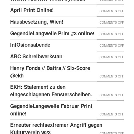
ONLIN
IN
WIENE
UND
April Print Online!
ON
COMMENTS OFF
WIEN
ARBEI
ENDLI
APRIL
BESET
Hausbesetzung, Wien!
ON
COMMENTS OFF
SYNDI
GIBTS
PRINT
HAUSB
GegendieLangweile Print #3 online!
NEN
ON
COMMENTS OFF
ONLIN
WIEN!
RSS
GEGEN
InfOsionsabende
ON
COMMENTS OFF
FEED.
PRINT
INFOS
ABC Schreibwerkstatt
ON
COMMENTS OFF
#3
ABC
ONLIN
Henry Fonda // Battra // Six-Score
SCHRE
@ekh
ON
COMMENTS OFF
HENRY
EKH: Statement zu den
FONDA
eingeschlagenen Fensterscheiben.
ON
COMMENTS OFF
//
EKH:
GegendieLangeweile Februar Print
BATTR
STATE
online!
ON
COMMENTS OFF
//
ZU
GEGEN
Erneuter rechtsextremer Angriff gegen
SIX-
DEN
FEBRU
Kulturverein w23
SCOR
ON
COMMENTS OFF