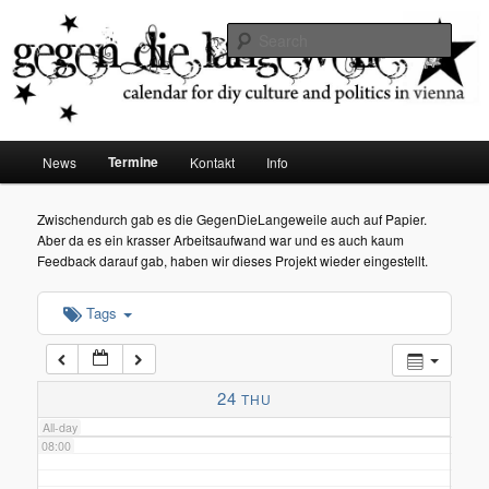
diy dates vienna
Sear
02:00
Gegen die Langeweile
03:00
Main
Termine
News
Kontakt
Info
Skip
menu
04:00
to
Zwischendurch gab es die GegenDieLangeweile auch auf Papier.
Aber da es ein krasser Arbeitsaufwand war und es auch kaum
05:00
primary
Feedback darauf gab, haben wir dieses Projekt wieder eingestellt.
content
Tags
06:00
07:00
24
THU
All-day
08:00