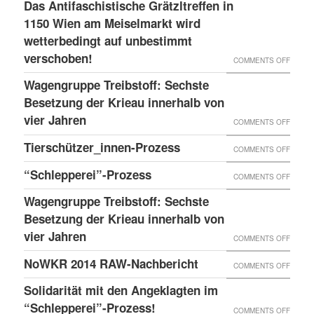
LESS
Das Antifaschistische Grätzltreffen in
WIEDE
PDATE 
1150 Wien am Meiselmarkt wird
DONE
MAL
TEHT B
wetterbedingt auf unbestimmt
UND
VORKO
verschoben!
EVOR
NEUER
ON
COMMENTS OFF
BLOG
DAS
Wagengruppe Treibstoff: Sechste
ANTIF
Besetzung der Krieau innerhalb von
GRÄTZ
vier Jahren
ON
COMMENTS OFF
IN
WAGE
Tierschützer_innen-Prozess
ON
COMMENTS OFF
1150
TREIB
TIERS
“Schlepperei”-Prozess
WIEN
ON
COMMENTS OFF
SECHS
PROZE
AM
“SCHLE
BESET
Wagengruppe Treibstoff: Sechste
MEISE
PROZE
Besetzung der Krieau innerhalb von
DER
WIRD
vier Jahren
KRIEA
ON
COMMENTS OFF
WETTE
INNER
WAGE
NoWKR 2014 RAW-Nachbericht
ON
COMMENTS OFF
AUF
VON
TREIB
NOWK
UNBES
Solidarität mit den Angeklagten im
VIER
SECHS
2014
“Schlepperei”-Prozess!
VERSC
ON
COMMENTS OFF
JAHRE
BESET