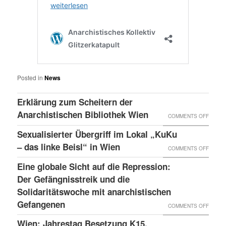
Posted in
News
Erklärung zum Scheitern der
Anarchistischen Bibliothek Wien
ON
COMMENTS OFF
ERKLÄ
Sexualisierter Übergriff im Lokal „KuKu
ZUM
– das linke Beisl“ in Wien
ON
COMMENTS OFF
SCHEI
SEXUA
Eine globale Sicht auf die Repression:
DER
ÜBERG
Der Gefängnisstreik und die
ANARC
IM
Solidaritätswoche mit anarchistischen
BIBLI
Gefangenen
LOKAL
ON
COMMENTS OFF
WIEN
„KUKU
EINE
Wien: Jahrestag Besetzung K15,