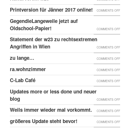
EINGE
PRINT
@EKH
ERNEU
Printversion für Jänner 2017 online!
FENST
ON
COMMENTS OFF
ONLIN
RECHT
PRINT
GegendieLangeweile jetzt auf
ANGRI
FÜR
Oldschool-Papier!
ON
COMMENTS OFF
GEGE
JÄNNE
GEGEN
Statement der w23 zu rechtsextremen
KULTU
2017
JETZT
Angriffen in Wien
W23
ON
COMMENTS OFF
ONLIN
AUF
STATE
zu lange…
ON
COMMENTS OFF
OLDSC
DER
ZU
ra.wohnzimmer
PAPIER
ON
COMMENTS OFF
W23
LANG
RA.WO
ZU
C-Lab Café
ON
COMMENTS OFF
RECHT
C-
Updates more or less done und neuer
ANGRI
LAB
blog
ON
COMMENTS OFF
IN
CAFÉ
UPDAT
Weils immer wieder mal vorkommt.
WIEN
ON
COMMENTS OFF
MORE
WEILS
größeres Update steht bevor!
ON
COMMENTS OFF
OR
IMMER
GRÖSS