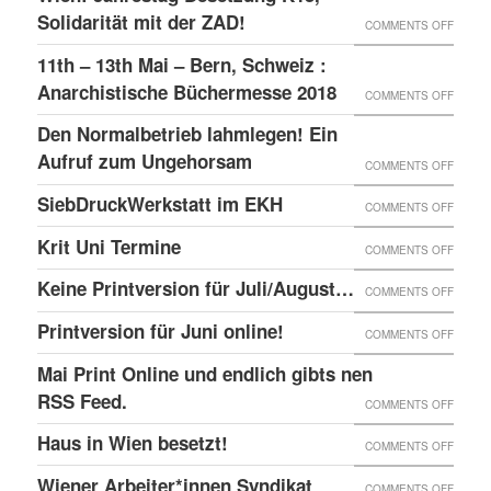
–
GLOBA
Solidarität mit der ZAD!
ON
COMMENTS OFF
DAS
SICHT
WIEN:
11th – 13th Mai – Bern, Schweiz :
LINKE
AUF
JAHRE
Anarchistische Büchermesse 2018
ON
COMMENTS OFF
BEISL“
DIE
BESET
11TH
IN
Den Normalbetrieb lahmlegen! Ein
REPRE
K15,
–
WIEN
Aufruf zum Ungehorsam
DER
ON
COMMENTS OFF
SOLID
13TH
GEFÄN
DEN
SiebDruckWerkstatt im EKH
MIT
ON
COMMENTS OFF
MAI
UND
NORMA
DER
SIEBD
Krit Uni Termine
–
ON
COMMENTS OFF
DIE
LAHML
ZAD!
IM
BERN,
KRIT
SOLID
EIN
Keine Printversion für Juli/August…
ON
COMMENTS OFF
EKH
SCHWE
UNI
MIT
AUFRU
KEINE
Printversion für Juni online!
:
ON
COMMENTS OFF
TERMI
ANARC
ZUM
PRINT
ANARC
PRINT
Mai Print Online und endlich gibts nen
GEFAN
UNGE
FÜR
BÜCH
FÜR
RSS Feed.
ON
COMMENTS OFF
JULI/
2018
JUNI
MAI
Haus in Wien besetzt!
ON
COMMENTS OFF
ONLIN
PRINT
HAUS
Wiener Arbeiter*innen Syndikat
ON
COMMENTS OFF