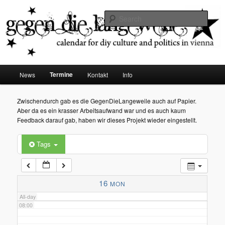
diy dates vienna
Sear
02:00
Gegen die Langeweile
03:00
Main
Termine
News
Kontakt
Info
Skip
menu
04:00
to
Zwischendurch gab es die GegenDieLangeweile auch auf Papier.
Aber da es ein krasser Arbeitsaufwand war und es auch kaum
05:00
primary
Feedback darauf gab, haben wir dieses Projekt wieder eingestellt.
content
Tags
06:00
07:00
16
MON
All-day
08:00