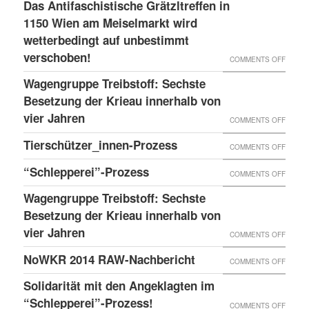
LESS
Das Antifaschistische Grätzltreffen in
WIEDE
PDATE 
1150 Wien am Meiselmarkt wird
DONE
MAL
TEHT B
wetterbedingt auf unbestimmt
UND
VORKO
verschoben!
EVOR
NEUER
ON
COMMENTS OFF
BLOG
DAS
Wagengruppe Treibstoff: Sechste
ANTIF
Besetzung der Krieau innerhalb von
GRÄTZ
vier Jahren
ON
COMMENTS OFF
IN
WAGE
Tierschützer_innen-Prozess
ON
COMMENTS OFF
1150
TREIB
TIERS
“Schlepperei”-Prozess
WIEN
ON
COMMENTS OFF
SECHS
PROZE
AM
“SCHLE
BESET
Wagengruppe Treibstoff: Sechste
MEISE
PROZE
Besetzung der Krieau innerhalb von
DER
WIRD
vier Jahren
KRIEA
ON
COMMENTS OFF
WETTE
INNER
WAGE
NoWKR 2014 RAW-Nachbericht
ON
COMMENTS OFF
AUF
VON
TREIB
NOWK
UNBES
Solidarität mit den Angeklagten im
VIER
SECHS
2014
“Schlepperei”-Prozess!
VERSC
ON
COMMENTS OFF
JAHRE
BESET