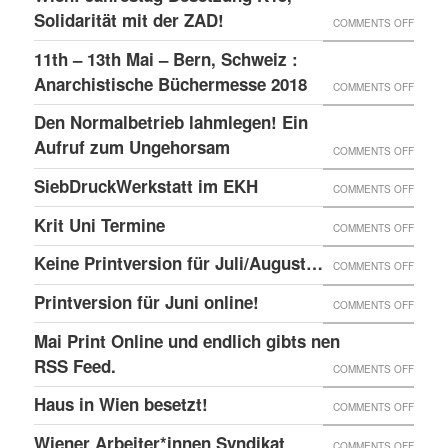
–
GLOBA
Solidarität mit der ZAD!
ON
COMMENTS OFF
DAS
SICHT
WIEN:
11th – 13th Mai – Bern, Schweiz :
LINKE
AUF
JAHRE
Anarchistische Büchermesse 2018
ON
COMMENTS OFF
BEISL“
DIE
BESET
11TH
IN
Den Normalbetrieb lahmlegen! Ein
REPRE
K15,
–
WIEN
Aufruf zum Ungehorsam
DER
ON
COMMENTS OFF
SOLID
13TH
GEFÄN
DEN
SiebDruckWerkstatt im EKH
MIT
ON
COMMENTS OFF
MAI
UND
NORMA
DER
SIEBD
Krit Uni Termine
–
ON
COMMENTS OFF
DIE
LAHML
ZAD!
IM
BERN,
KRIT
SOLID
EIN
Keine Printversion für Juli/August…
ON
COMMENTS OFF
EKH
SCHWE
UNI
MIT
AUFRU
KEINE
Printversion für Juni online!
:
ON
COMMENTS OFF
TERMI
ANARC
ZUM
PRINT
ANARC
PRINT
Mai Print Online und endlich gibts nen
GEFAN
UNGE
FÜR
BÜCH
FÜR
RSS Feed.
ON
COMMENTS OFF
JULI/
2018
JUNI
MAI
Haus in Wien besetzt!
ON
COMMENTS OFF
ONLIN
PRINT
HAUS
Wiener Arbeiter*innen Syndikat
ON
COMMENTS OFF