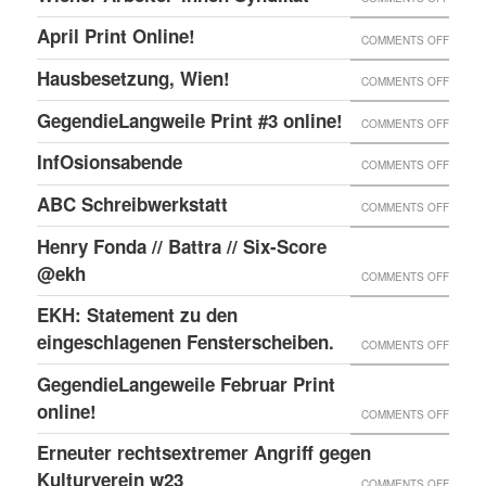
ONLIN
IN
WIENE
UND
April Print Online!
ON
COMMENTS OFF
WIEN
ARBEI
ENDLI
APRIL
BESET
Hausbesetzung, Wien!
ON
COMMENTS OFF
SYNDI
GIBTS
PRINT
HAUSB
GegendieLangweile Print #3 online!
NEN
ON
COMMENTS OFF
ONLIN
WIEN!
RSS
GEGEN
InfOsionsabende
ON
COMMENTS OFF
FEED.
PRINT
INFOS
ABC Schreibwerkstatt
ON
COMMENTS OFF
#3
ABC
ONLIN
Henry Fonda // Battra // Six-Score
SCHRE
@ekh
ON
COMMENTS OFF
HENRY
EKH: Statement zu den
FONDA
eingeschlagenen Fensterscheiben.
ON
COMMENTS OFF
//
EKH:
GegendieLangeweile Februar Print
BATTR
STATE
online!
ON
COMMENTS OFF
//
ZU
GEGEN
Erneuter rechtsextremer Angriff gegen
SIX-
DEN
FEBRU
Kulturverein w23
SCOR
ON
COMMENTS OFF