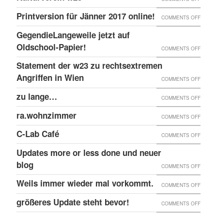
EINGE
PRINT
@EKH
ERNEU
Printversion für Jänner 2017 online!
FENST
ON
COMMENTS OFF
ONLIN
RECHT
PRINT
GegendieLangeweile jetzt auf
ANGRI
FÜR
Oldschool-Papier!
ON
COMMENTS OFF
GEGE
JÄNNE
GEGEN
Statement der w23 zu rechtsextremen
KULTU
2017
JETZT
Angriffen in Wien
W23
ON
COMMENTS OFF
ONLIN
AUF
STATE
zu lange…
ON
COMMENTS OFF
OLDSC
DER
ZU
ra.wohnzimmer
PAPIER
ON
COMMENTS OFF
W23
LANG
RA.WO
ZU
C-Lab Café
ON
COMMENTS OFF
RECHT
C-
Updates more or less done und neuer
ANGRI
LAB
blog
ON
COMMENTS OFF
IN
CAFÉ
UPDAT
Weils immer wieder mal vorkommt.
WIEN
ON
COMMENTS OFF
MORE
WEILS
größeres Update steht bevor!
ON
COMMENTS OFF
OR
IMMER
GRÖSS