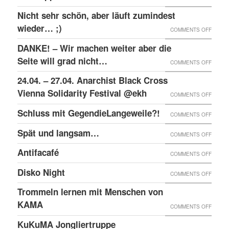
RAW-
SOLID
Nicht sehr schön, aber läuft zumindest
DER
NACHB
MIT
wieder… ;)
KRIEA
ON
COMMENTS OFF
DEN
INNER
NICHT
DANKE! – Wir machen weiter aber die
ANGEK
VON
SEHR
Seite will grad nicht…
ON
COMMENTS OFF
IM
VIER
SCHÖN
DANKE
24.04. – 27.04. Anarchist Black Cross
“SCHLE
JAHRE
ABER
–
Vienna Solidarity Festival @ekh
PROZE
ON
COMMENTS OFF
LÄUFT
WIR
24.04.
Schluss mit GegendieLangeweile?!
ZUMIN
ON
COMMENTS OFF
MACH
–
WIED
SCHLU
Spät und langsam…
WEITE
ON
COMMENTS OFF
27.04.
;)
MIT
ABER
SPÄT
ANARC
Antifacafé
ON
COMMENTS OFF
GEGEN
DIE
UND
BLACK
ANTIF
Disko Night
SEITE
ON
COMMENTS OFF
LANG
CROS
WILL
DISKO
Trommeln lernen mit Menschen von
VIENN
GRAD
NIGHT
KAMA
SOLID
ON
COMMENTS OFF
NICHT
FESTI
TROM
KuKuMA Jongliertruppe