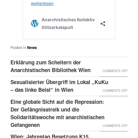
Posted in
News
Erklärung zum Scheitern der
Anarchistischen Bibliothek Wien
ON
COMMENTS OFF
ERKLÄ
Sexualisierter Übergriff im Lokal „KuKu
ZUM
– das linke Beisl“ in Wien
ON
COMMENTS OFF
SCHEI
SEXUA
Eine globale Sicht auf die Repression:
DER
ÜBERG
Der Gefängnisstreik und die
ANARC
IM
Solidaritätswoche mit anarchistischen
BIBLI
Gefangenen
LOKAL
ON
COMMENTS OFF
WIEN
„KUKU
EINE
Wien: Jahrestag Besetzung K15,