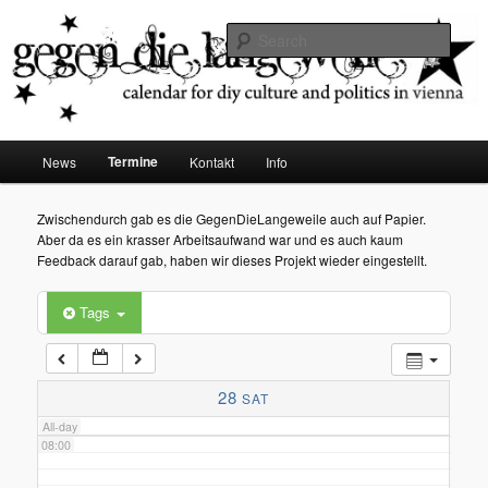
diy dates vienna
Sear
02:00
Gegen die Langeweile
03:00
Main
Termine
News
Kontakt
Info
Skip
menu
04:00
to
Zwischendurch gab es die GegenDieLangeweile auch auf Papier.
Aber da es ein krasser Arbeitsaufwand war und es auch kaum
05:00
primary
Feedback darauf gab, haben wir dieses Projekt wieder eingestellt.
content
Tags
06:00
07:00
28
SAT
All-day
08:00