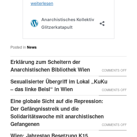
Posted in
News
Erklärung zum Scheitern der
Anarchistischen Bibliothek Wien
ON
COMMENTS OFF
ERKLÄ
Sexualisierter Übergriff im Lokal „KuKu
ZUM
– das linke Beisl“ in Wien
ON
COMMENTS OFF
SCHEI
SEXUA
Eine globale Sicht auf die Repression:
DER
ÜBERG
Der Gefängnisstreik und die
ANARC
IM
Solidaritätswoche mit anarchistischen
BIBLI
Gefangenen
LOKAL
ON
COMMENTS OFF
WIEN
„KUKU
EINE
Wien: Jahrestag Besetzung K15,