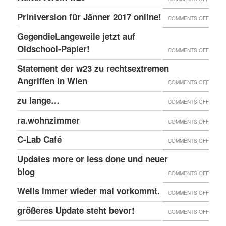
EINGE
PRINT
@EKH
ERNEU
Printversion für Jänner 2017 online!
FENST
ON
COMMENTS OFF
ONLIN
RECHT
PRINT
GegendieLangeweile jetzt auf
ANGRI
FÜR
Oldschool-Papier!
ON
COMMENTS OFF
GEGE
JÄNNE
GEGEN
Statement der w23 zu rechtsextremen
KULTU
2017
JETZT
Angriffen in Wien
W23
ON
COMMENTS OFF
ONLIN
AUF
STATE
zu lange…
ON
COMMENTS OFF
OLDSC
DER
ZU
ra.wohnzimmer
PAPIER
ON
COMMENTS OFF
W23
LANG
RA.WO
ZU
C-Lab Café
ON
COMMENTS OFF
RECHT
C-
Updates more or less done und neuer
ANGRI
LAB
blog
ON
COMMENTS OFF
IN
CAFÉ
UPDAT
Weils immer wieder mal vorkommt.
WIEN
ON
COMMENTS OFF
MORE
WEILS
größeres Update steht bevor!
ON
COMMENTS OFF
OR
IMMER
GRÖSS