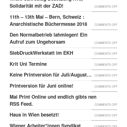
–
GLOBA
Solidarität mit der ZAD!
ON
COMMENTS OFF
DAS
SICHT
WIEN:
11th – 13th Mai – Bern, Schweiz :
LINKE
AUF
JAHRE
Anarchistische Büchermesse 2018
ON
COMMENTS OFF
BEISL“
DIE
BESET
11TH
IN
Den Normalbetrieb lahmlegen! Ein
REPRE
K15,
–
WIEN
Aufruf zum Ungehorsam
DER
ON
COMMENTS OFF
SOLID
13TH
GEFÄN
DEN
SiebDruckWerkstatt im EKH
MIT
ON
COMMENTS OFF
MAI
UND
NORMA
DER
SIEBD
Krit Uni Termine
–
ON
COMMENTS OFF
DIE
LAHML
ZAD!
IM
BERN,
KRIT
SOLID
EIN
Keine Printversion für Juli/August…
ON
COMMENTS OFF
EKH
SCHWE
UNI
MIT
AUFRU
KEINE
Printversion für Juni online!
:
ON
COMMENTS OFF
TERMI
ANARC
ZUM
PRINT
ANARC
PRINT
Mai Print Online und endlich gibts nen
GEFAN
UNGE
FÜR
BÜCH
FÜR
RSS Feed.
ON
COMMENTS OFF
JULI/
2018
JUNI
MAI
Haus in Wien besetzt!
ON
COMMENTS OFF
ONLIN
PRINT
HAUS
Wiener Arbeiter*innen Syndikat
ON
COMMENTS OFF