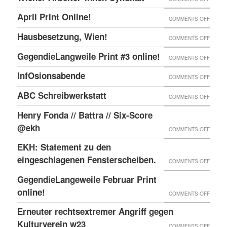
ONLIN
IN
WIENE
UND
April Print Online!
ON
COMMENTS OFF
WIEN
ARBEI
ENDLI
APRIL
BESET
Hausbesetzung, Wien!
ON
COMMENTS OFF
SYNDI
GIBTS
PRINT
HAUSB
GegendieLangweile Print #3 online!
NEN
ON
COMMENTS OFF
ONLIN
WIEN!
RSS
GEGEN
InfOsionsabende
ON
COMMENTS OFF
FEED.
PRINT
INFOS
ABC Schreibwerkstatt
ON
COMMENTS OFF
#3
ABC
ONLIN
Henry Fonda // Battra // Six-Score
SCHRE
@ekh
ON
COMMENTS OFF
HENRY
EKH: Statement zu den
FONDA
eingeschlagenen Fensterscheiben.
ON
COMMENTS OFF
//
EKH:
GegendieLangeweile Februar Print
BATTR
STATE
online!
ON
COMMENTS OFF
//
ZU
GEGEN
Erneuter rechtsextremer Angriff gegen
SIX-
DEN
FEBRU
Kulturverein w23
SCOR
ON
COMMENTS OFF