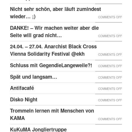
RAW-
SOLID
Nicht sehr schön, aber läuft zumindest
DER
NACHB
MIT
wieder… ;)
KRIEA
ON
COMMENTS OFF
DEN
INNER
NICHT
DANKE! – Wir machen weiter aber die
ANGEK
VON
SEHR
Seite will grad nicht…
ON
COMMENTS OFF
IM
VIER
SCHÖN
DANKE
24.04. – 27.04. Anarchist Black Cross
“SCHLE
JAHRE
ABER
–
Vienna Solidarity Festival @ekh
PROZE
ON
COMMENTS OFF
LÄUFT
WIR
24.04.
Schluss mit GegendieLangeweile?!
ZUMIN
ON
COMMENTS OFF
MACH
–
WIED
SCHLU
Spät und langsam…
WEITE
ON
COMMENTS OFF
27.04.
;)
MIT
ABER
SPÄT
ANARC
Antifacafé
ON
COMMENTS OFF
GEGEN
DIE
UND
BLACK
ANTIF
Disko Night
SEITE
ON
COMMENTS OFF
LANG
CROS
WILL
DISKO
Trommeln lernen mit Menschen von
VIENN
GRAD
NIGHT
KAMA
SOLID
ON
COMMENTS OFF
NICHT
FESTI
TROM
KuKuMA Jongliertruppe