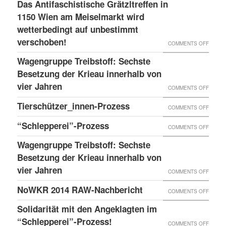
LESS
Das Antifaschistische Grätzltreffen in
WIEDE
PDATE 
1150 Wien am Meiselmarkt wird
DONE
MAL
TEHT B
wetterbedingt auf unbestimmt
UND
VORKO
verschoben!
EVOR
NEUER
ON
COMMENTS OFF
BLOG
DAS
Wagengruppe Treibstoff: Sechste
ANTIF
Besetzung der Krieau innerhalb von
GRÄTZ
vier Jahren
ON
COMMENTS OFF
IN
WAGE
Tierschützer_innen-Prozess
ON
COMMENTS OFF
1150
TREIB
TIERS
“Schlepperei”-Prozess
WIEN
ON
COMMENTS OFF
SECHS
PROZE
AM
“SCHLE
BESET
Wagengruppe Treibstoff: Sechste
MEISE
PROZE
Besetzung der Krieau innerhalb von
DER
WIRD
vier Jahren
KRIEA
ON
COMMENTS OFF
WETTE
INNER
WAGE
NoWKR 2014 RAW-Nachbericht
ON
COMMENTS OFF
AUF
VON
TREIB
NOWK
UNBES
Solidarität mit den Angeklagten im
VIER
SECHS
2014
“Schlepperei”-Prozess!
VERSC
ON
COMMENTS OFF
JAHRE
BESET