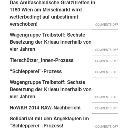
LESS
Das Antifaschistische Grätzltreffen in
WIEDE
PDATE 
1150 Wien am Meiselmarkt wird
DONE
MAL
TEHT B
wetterbedingt auf unbestimmt
UND
VORKO
verschoben!
EVOR
NEUER
ON
COMMENTS OFF
BLOG
DAS
Wagengruppe Treibstoff: Sechste
ANTIF
Besetzung der Krieau innerhalb von
GRÄTZ
vier Jahren
ON
COMMENTS OFF
IN
WAGE
Tierschützer_innen-Prozess
ON
COMMENTS OFF
1150
TREIB
TIERS
“Schlepperei”-Prozess
WIEN
ON
COMMENTS OFF
SECHS
PROZE
AM
“SCHLE
BESET
Wagengruppe Treibstoff: Sechste
MEISE
PROZE
Besetzung der Krieau innerhalb von
DER
WIRD
vier Jahren
KRIEA
ON
COMMENTS OFF
WETTE
INNER
WAGE
NoWKR 2014 RAW-Nachbericht
ON
COMMENTS OFF
AUF
VON
TREIB
NOWK
UNBES
Solidarität mit den Angeklagten im
VIER
SECHS
2014
“Schlepperei”-Prozess!
VERSC
ON
COMMENTS OFF
JAHRE
BESET