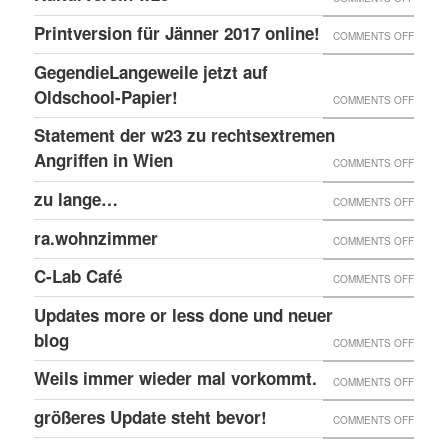
EINGE
PRINT
@EKH
ERNEU
Printversion für Jänner 2017 online!
FENST
ON
COMMENTS OFF
ONLIN
RECHT
PRINT
GegendieLangeweile jetzt auf
ANGRI
FÜR
Oldschool-Papier!
ON
COMMENTS OFF
GEGE
JÄNNE
GEGEN
Statement der w23 zu rechtsextremen
KULTU
2017
JETZT
Angriffen in Wien
W23
ON
COMMENTS OFF
ONLIN
AUF
STATE
zu lange…
ON
COMMENTS OFF
OLDSC
DER
ZU
ra.wohnzimmer
PAPIER
ON
COMMENTS OFF
W23
LANG
RA.WO
ZU
C-Lab Café
ON
COMMENTS OFF
RECHT
C-
Updates more or less done und neuer
ANGRI
LAB
blog
ON
COMMENTS OFF
IN
CAFÉ
UPDAT
Weils immer wieder mal vorkommt.
WIEN
ON
COMMENTS OFF
MORE
WEILS
größeres Update steht bevor!
ON
COMMENTS OFF
OR
IMMER
GRÖSS