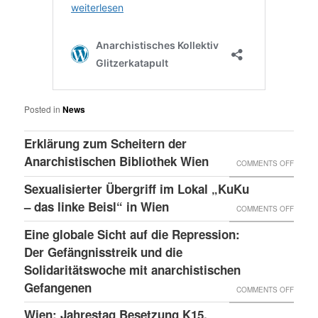
Posted in
News
Erklärung zum Scheitern der
Anarchistischen Bibliothek Wien
ON
COMMENTS OFF
ERKLÄ
Sexualisierter Übergriff im Lokal „KuKu
ZUM
– das linke Beisl“ in Wien
ON
COMMENTS OFF
SCHEI
SEXUA
Eine globale Sicht auf die Repression:
DER
ÜBERG
Der Gefängnisstreik und die
ANARC
IM
Solidaritätswoche mit anarchistischen
BIBLI
Gefangenen
LOKAL
ON
COMMENTS OFF
WIEN
„KUKU
EINE
Wien: Jahrestag Besetzung K15,