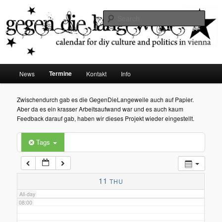
diy dates vienna
Sear
02:00
Gegen die Langeweile
03:00
Main
Termine
News
Kontakt
Info
Skip
menu
04:00
to
Zwischendurch gab es die GegenDieLangeweile auch auf Papier.
Aber da es ein krasser Arbeitsaufwand war und es auch kaum
05:00
primary
Feedback darauf gab, haben wir dieses Projekt wieder eingestellt.
content
Tags
06:00
07:00
11
THU
All-day
08:00