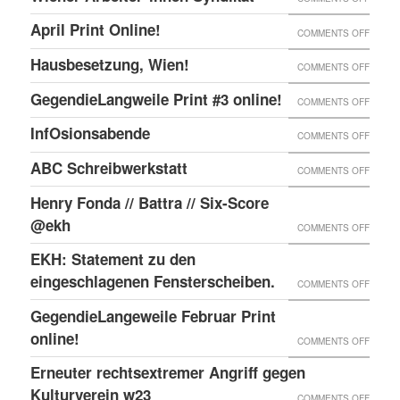
ONLIN
IN
WIENE
UND
April Print Online!
ON
COMMENTS OFF
WIEN
ARBEI
ENDLI
APRIL
BESET
Hausbesetzung, Wien!
ON
COMMENTS OFF
SYNDI
GIBTS
PRINT
HAUSB
GegendieLangweile Print #3 online!
NEN
ON
COMMENTS OFF
ONLIN
WIEN!
RSS
GEGEN
InfOsionsabende
ON
COMMENTS OFF
FEED.
PRINT
INFOS
ABC Schreibwerkstatt
ON
COMMENTS OFF
#3
ABC
ONLIN
Henry Fonda // Battra // Six-Score
SCHRE
@ekh
ON
COMMENTS OFF
HENRY
EKH: Statement zu den
FONDA
eingeschlagenen Fensterscheiben.
ON
COMMENTS OFF
//
EKH:
GegendieLangeweile Februar Print
BATTR
STATE
online!
ON
COMMENTS OFF
//
ZU
GEGEN
Erneuter rechtsextremer Angriff gegen
SIX-
DEN
FEBRU
Kulturverein w23
SCOR
ON
COMMENTS OFF