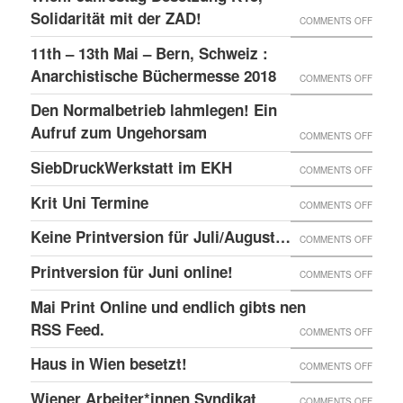
–
GLOBA
Solidarität mit der ZAD!
ON
COMMENTS OFF
DAS
SICHT
WIEN:
11th – 13th Mai – Bern, Schweiz :
LINKE
AUF
JAHRE
Anarchistische Büchermesse 2018
ON
COMMENTS OFF
BEISL“
DIE
BESET
11TH
IN
Den Normalbetrieb lahmlegen! Ein
REPRE
K15,
–
WIEN
Aufruf zum Ungehorsam
DER
ON
COMMENTS OFF
SOLID
13TH
GEFÄN
DEN
SiebDruckWerkstatt im EKH
MIT
ON
COMMENTS OFF
MAI
UND
NORMA
DER
SIEBD
Krit Uni Termine
–
ON
COMMENTS OFF
DIE
LAHML
ZAD!
IM
BERN,
KRIT
SOLID
EIN
Keine Printversion für Juli/August…
ON
COMMENTS OFF
EKH
SCHWE
UNI
MIT
AUFRU
KEINE
Printversion für Juni online!
:
ON
COMMENTS OFF
TERMI
ANARC
ZUM
PRINT
ANARC
PRINT
Mai Print Online und endlich gibts nen
GEFAN
UNGE
FÜR
BÜCH
FÜR
RSS Feed.
ON
COMMENTS OFF
JULI/
2018
JUNI
MAI
Haus in Wien besetzt!
ON
COMMENTS OFF
ONLIN
PRINT
HAUS
Wiener Arbeiter*innen Syndikat
ON
COMMENTS OFF