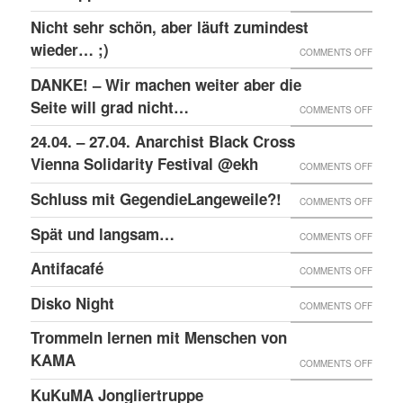
RAW-
SOLID
Nicht sehr schön, aber läuft zumindest
DER
NACHB
MIT
wieder… ;)
KRIEA
ON
COMMENTS OFF
DEN
INNER
NICHT
DANKE! – Wir machen weiter aber die
ANGEK
VON
SEHR
Seite will grad nicht…
ON
COMMENTS OFF
IM
VIER
SCHÖN
DANKE
24.04. – 27.04. Anarchist Black Cross
“SCHLE
JAHRE
ABER
–
Vienna Solidarity Festival @ekh
PROZE
ON
COMMENTS OFF
LÄUFT
WIR
24.04.
Schluss mit GegendieLangeweile?!
ZUMIN
ON
COMMENTS OFF
MACH
–
WIED
SCHLU
Spät und langsam…
WEITE
ON
COMMENTS OFF
27.04.
;)
MIT
ABER
SPÄT
ANARC
Antifacafé
ON
COMMENTS OFF
GEGEN
DIE
UND
BLACK
ANTIF
Disko Night
SEITE
ON
COMMENTS OFF
LANG
CROS
WILL
DISKO
Trommeln lernen mit Menschen von
VIENN
GRAD
NIGHT
KAMA
SOLID
ON
COMMENTS OFF
NICHT
FESTI
TROM
KuKuMA Jongliertruppe