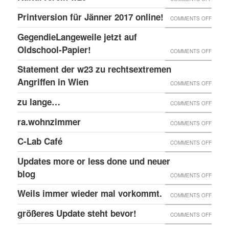
EINGE
PRINT
@EKH
ERNEU
Printversion für Jänner 2017 online!
FENST
ON
COMMENTS OFF
ONLIN
RECHT
PRINT
GegendieLangeweile jetzt auf
ANGRI
FÜR
Oldschool-Papier!
ON
COMMENTS OFF
GEGE
JÄNNE
GEGEN
Statement der w23 zu rechtsextremen
KULTU
2017
JETZT
Angriffen in Wien
W23
ON
COMMENTS OFF
ONLIN
AUF
STATE
zu lange…
ON
COMMENTS OFF
OLDSC
DER
ZU
ra.wohnzimmer
PAPIER
ON
COMMENTS OFF
W23
LANG
RA.WO
ZU
C-Lab Café
ON
COMMENTS OFF
RECHT
C-
Updates more or less done und neuer
ANGRI
LAB
blog
ON
COMMENTS OFF
IN
CAFÉ
UPDAT
Weils immer wieder mal vorkommt.
WIEN
ON
COMMENTS OFF
MORE
WEILS
größeres Update steht bevor!
ON
COMMENTS OFF
OR
IMMER
GRÖSS