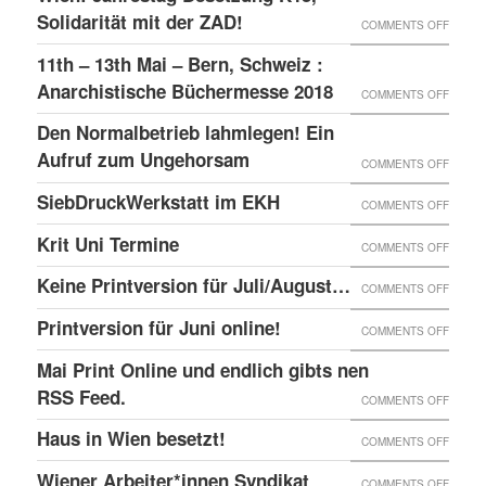
–
GLOBA
Solidarität mit der ZAD!
ON
COMMENTS OFF
DAS
SICHT
WIEN:
11th – 13th Mai – Bern, Schweiz :
LINKE
AUF
JAHRE
Anarchistische Büchermesse 2018
ON
COMMENTS OFF
BEISL“
DIE
BESET
11TH
IN
Den Normalbetrieb lahmlegen! Ein
REPRE
K15,
–
WIEN
Aufruf zum Ungehorsam
DER
ON
COMMENTS OFF
SOLID
13TH
GEFÄN
DEN
SiebDruckWerkstatt im EKH
MIT
ON
COMMENTS OFF
MAI
UND
NORMA
DER
SIEBD
Krit Uni Termine
–
ON
COMMENTS OFF
DIE
LAHML
ZAD!
IM
BERN,
KRIT
SOLID
EIN
Keine Printversion für Juli/August…
ON
COMMENTS OFF
EKH
SCHWE
UNI
MIT
AUFRU
KEINE
Printversion für Juni online!
:
ON
COMMENTS OFF
TERMI
ANARC
ZUM
PRINT
ANARC
PRINT
Mai Print Online und endlich gibts nen
GEFAN
UNGE
FÜR
BÜCH
FÜR
RSS Feed.
ON
COMMENTS OFF
JULI/
2018
JUNI
MAI
Haus in Wien besetzt!
ON
COMMENTS OFF
ONLIN
PRINT
HAUS
Wiener Arbeiter*innen Syndikat
ON
COMMENTS OFF