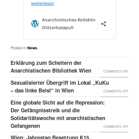
Posted in
News
Erklärung zum Scheitern der
Anarchistischen Bibliothek Wien
ON
COMMENTS OFF
ERKLÄ
Sexualisierter Übergriff im Lokal „KuKu
ZUM
– das linke Beisl“ in Wien
ON
COMMENTS OFF
SCHEI
SEXUA
Eine globale Sicht auf die Repression:
DER
ÜBERG
Der Gefängnisstreik und die
ANARC
IM
Solidaritätswoche mit anarchistischen
BIBLI
Gefangenen
LOKAL
ON
COMMENTS OFF
WIEN
„KUKU
EINE
Wien: Jahrestag Besetzung K15,