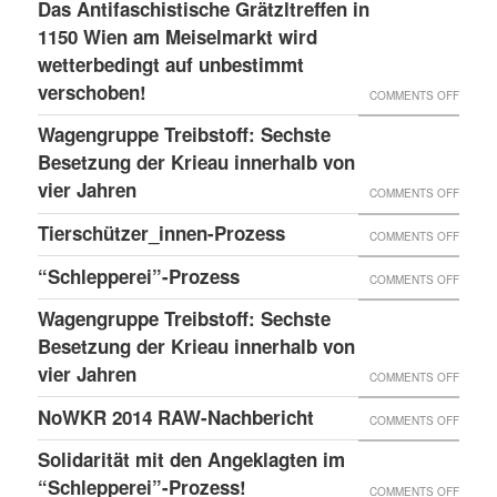
LESS
Das Antifaschistische Grätzltreffen in
WIEDE
PDATE 
1150 Wien am Meiselmarkt wird
DONE
MAL
TEHT B
wetterbedingt auf unbestimmt
UND
VORKO
verschoben!
EVOR
NEUER
ON
COMMENTS OFF
BLOG
DAS
Wagengruppe Treibstoff: Sechste
ANTIF
Besetzung der Krieau innerhalb von
GRÄTZ
vier Jahren
ON
COMMENTS OFF
IN
WAGE
Tierschützer_innen-Prozess
ON
COMMENTS OFF
1150
TREIB
TIERS
“Schlepperei”-Prozess
WIEN
ON
COMMENTS OFF
SECHS
PROZE
AM
“SCHLE
BESET
Wagengruppe Treibstoff: Sechste
MEISE
PROZE
Besetzung der Krieau innerhalb von
DER
WIRD
vier Jahren
KRIEA
ON
COMMENTS OFF
WETTE
INNER
WAGE
NoWKR 2014 RAW-Nachbericht
ON
COMMENTS OFF
AUF
VON
TREIB
NOWK
UNBES
Solidarität mit den Angeklagten im
VIER
SECHS
2014
“Schlepperei”-Prozess!
VERSC
ON
COMMENTS OFF
JAHRE
BESET