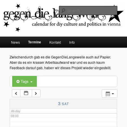
diy dates vienna
Sear
02:00
Gegen die Langeweile
03:00
Main
Termine
News
Kontakt
Info
Skip
menu
04:00
to
Zwischendurch gab es die GegenDieLangeweile auch auf Papier.
Aber da es ein krasser Arbeitsaufwand war und es auch kaum
05:00
primary
Feedback darauf gab, haben wir dieses Projekt wieder eingestellt.
content
Tags
06:00
07:00
3
SAT
All-day
08:00