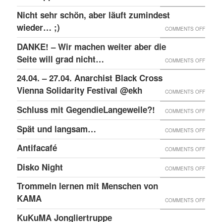
RAW-
SOLID
Nicht sehr schön, aber läuft zumindest
DER
NACHB
MIT
wieder… ;)
KRIEA
ON
COMMENTS OFF
DEN
INNER
NICHT
DANKE! – Wir machen weiter aber die
ANGEK
VON
SEHR
Seite will grad nicht…
ON
COMMENTS OFF
IM
VIER
SCHÖN
DANKE
24.04. – 27.04. Anarchist Black Cross
“SCHLE
JAHRE
ABER
–
Vienna Solidarity Festival @ekh
PROZE
ON
COMMENTS OFF
LÄUFT
WIR
24.04.
Schluss mit GegendieLangeweile?!
ZUMIN
ON
COMMENTS OFF
MACH
–
WIED
SCHLU
Spät und langsam…
WEITE
ON
COMMENTS OFF
27.04.
;)
MIT
ABER
SPÄT
ANARC
Antifacafé
ON
COMMENTS OFF
GEGEN
DIE
UND
BLACK
ANTIF
Disko Night
SEITE
ON
COMMENTS OFF
LANG
CROS
WILL
DISKO
Trommeln lernen mit Menschen von
VIENN
GRAD
NIGHT
KAMA
SOLID
ON
COMMENTS OFF
NICHT
FESTI
TROM
KuKuMA Jongliertruppe