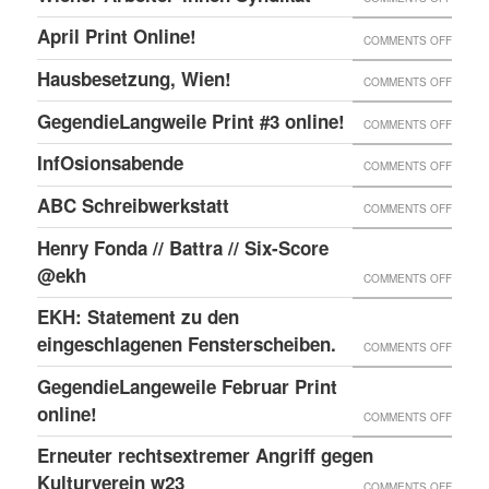
ONLIN
IN
WIENE
UND
April Print Online!
ON
COMMENTS OFF
WIEN
ARBEI
ENDLI
APRIL
BESET
Hausbesetzung, Wien!
ON
COMMENTS OFF
SYNDI
GIBTS
PRINT
HAUSB
GegendieLangweile Print #3 online!
NEN
ON
COMMENTS OFF
ONLIN
WIEN!
RSS
GEGEN
InfOsionsabende
ON
COMMENTS OFF
FEED.
PRINT
INFOS
ABC Schreibwerkstatt
ON
COMMENTS OFF
#3
ABC
ONLIN
Henry Fonda // Battra // Six-Score
SCHRE
@ekh
ON
COMMENTS OFF
HENRY
EKH: Statement zu den
FONDA
eingeschlagenen Fensterscheiben.
ON
COMMENTS OFF
//
EKH:
GegendieLangeweile Februar Print
BATTR
STATE
online!
ON
COMMENTS OFF
//
ZU
GEGEN
Erneuter rechtsextremer Angriff gegen
SIX-
DEN
FEBRU
Kulturverein w23
SCOR
ON
COMMENTS OFF