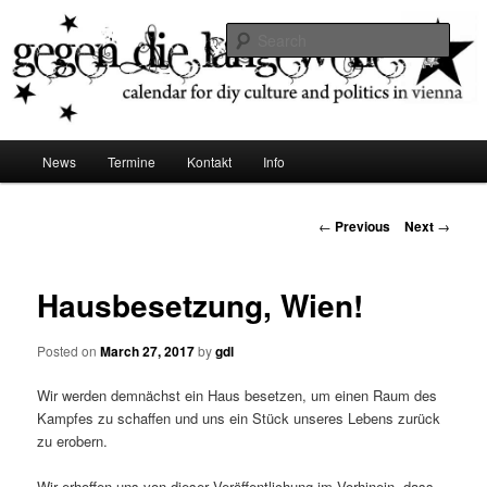
diy dates vienna
Sear
Gegen die Langeweile
Main
News
Termine
Kontakt
Info
Skip
menu
to
Post
←
Previous
Next
→
navigation
primary
Hausbesetzung, Wien!
content
Posted on
March 27, 2017
by
gdl
Wir werden demnächst ein Haus besetzen, um einen Raum des
Kampfes zu schaffen und uns ein Stück unseres Lebens zurück
zu erobern.
Wir erhoffen uns von dieser Veröffentlichung im Vorhinein, dass