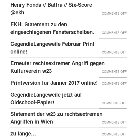
ABC
ONLIN
Henry Fonda // Battra // Six-Score
SCHRE
@ekh
ON
COMMENTS OFF
HENRY
EKH: Statement zu den
FONDA
eingeschlagenen Fensterscheiben.
ON
COMMENTS OFF
//
EKH:
GegendieLangeweile Februar Print
BATTR
STATE
online!
ON
COMMENTS OFF
//
ZU
GEGEN
Erneuter rechtsextremer Angriff gegen
SIX-
DEN
FEBRU
Kulturverein w23
SCOR
ON
COMMENTS OFF
EINGE
PRINT
@EKH
ERNEU
Printversion für Jänner 2017 online!
FENST
ON
COMMENTS OFF
ONLIN
RECHT
PRINT
GegendieLangeweile jetzt auf
ANGRI
FÜR
Oldschool-Papier!
ON
COMMENTS OFF
GEGE
JÄNNE
GEGEN
Statement der w23 zu rechtsextremen
KULTU
2017
JETZT
Angriffen in Wien
W23
ON
COMMENTS OFF
ONLIN
AUF
STATE
zu lange…
ON
COMMENTS OFF
OLDSC