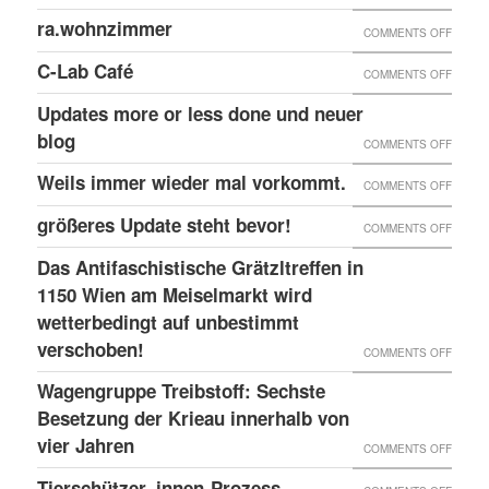
DER
ZU
ra.wohnzimmer
PAPIER
ON
COMMENTS OFF
W23
LANG
RA.WO
ZU
C-Lab Café
ON
COMMENTS OFF
RECHT
C-
Updates more or less done und neuer
ANGRI
LAB
blog
ON
COMMENTS OFF
IN
CAFÉ
UPDAT
Weils immer wieder mal vorkommt.
WIEN
ON
COMMENTS OFF
MORE
WEILS
größeres Update steht bevor!
ON
COMMENTS OFF
OR
IMMER
GRÖSS
LESS
Das Antifaschistische Grätzltreffen in
WIEDE
PDATE 
1150 Wien am Meiselmarkt wird
DONE
MAL
TEHT B
wetterbedingt auf unbestimmt
UND
VORKO
verschoben!
EVOR
NEUER
ON
COMMENTS OFF
BLOG
DAS
Wagengruppe Treibstoff: Sechste
ANTIF
Besetzung der Krieau innerhalb von
GRÄTZ
vier Jahren
ON
COMMENTS OFF
IN
WAGE
Tierschützer_innen-Prozess