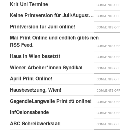
DER
SIEBD
Krit Uni Termine
–
ON
COMMENTS OFF
DIE
LAHML
ZAD!
IM
BERN,
KRIT
SOLID
EIN
Keine Printversion für Juli/August…
ON
COMMENTS OFF
EKH
SCHWE
UNI
MIT
AUFRU
KEINE
Printversion für Juni online!
:
ON
COMMENTS OFF
TERMI
ANARC
ZUM
PRINT
ANARC
PRINT
Mai Print Online und endlich gibts nen
GEFAN
UNGE
FÜR
BÜCH
FÜR
RSS Feed.
ON
COMMENTS OFF
JULI/
2018
JUNI
MAI
Haus in Wien besetzt!
ON
COMMENTS OFF
ONLIN
PRINT
HAUS
Wiener Arbeiter*innen Syndikat
ON
COMMENTS OFF
ONLIN
IN
WIENE
UND
April Print Online!
ON
COMMENTS OFF
WIEN
ARBEI
ENDLI
APRIL
BESET
Hausbesetzung, Wien!
ON
COMMENTS OFF
SYNDI
GIBTS
PRINT
HAUSB
GegendieLangweile Print #3 online!
NEN
ON
COMMENTS OFF
ONLIN
WIEN!
RSS
GEGEN
InfOsionsabende
ON
COMMENTS OFF
FEED.
PRINT
INFOS
ABC Schreibwerkstatt
ON
COMMENTS OFF
#3