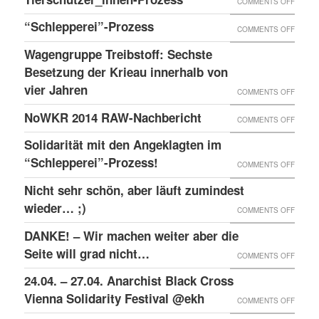
ON
COMMENTS OFF
1150
TREIB
TIERS
“Schlepperei”-Prozess
WIEN
ON
COMMENTS OFF
SECHS
PROZE
AM
“SCHLE
BESET
Wagengruppe Treibstoff: Sechste
MEISE
PROZE
Besetzung der Krieau innerhalb von
DER
WIRD
vier Jahren
KRIEA
ON
COMMENTS OFF
WETTE
INNER
WAGE
NoWKR 2014 RAW-Nachbericht
ON
COMMENTS OFF
AUF
VON
TREIB
NOWK
UNBES
Solidarität mit den Angeklagten im
VIER
SECHS
2014
“Schlepperei”-Prozess!
VERSC
ON
COMMENTS OFF
JAHRE
BESET
RAW-
SOLID
Nicht sehr schön, aber läuft zumindest
DER
NACHB
MIT
wieder… ;)
KRIEA
ON
COMMENTS OFF
DEN
INNER
NICHT
DANKE! – Wir machen weiter aber die
ANGEK
VON
SEHR
Seite will grad nicht…
ON
COMMENTS OFF
IM
VIER
SCHÖN
DANKE
24.04. – 27.04. Anarchist Black Cross
“SCHLE
JAHRE
ABER
–
Vienna Solidarity Festival @ekh
PROZE
ON
COMMENTS OFF
LÄUFT
WIR