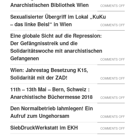
Anarchistischen Bibliothek Wien
ON
COMMENTS OFF
ERKLÄ
Sexualisierter Übergriff im Lokal „KuKu
ZUM
– das linke Beisl“ in Wien
ON
COMMENTS OFF
SCHEI
SEXUA
Eine globale Sicht auf die Repression:
DER
ÜBERG
Der Gefängnisstreik und die
ANARC
IM
Solidaritätswoche mit anarchistischen
BIBLI
Gefangenen
LOKAL
ON
COMMENTS OFF
WIEN
„KUKU
EINE
Wien: Jahrestag Besetzung K15,
–
GLOBA
Solidarität mit der ZAD!
ON
COMMENTS OFF
DAS
SICHT
WIEN:
11th – 13th Mai – Bern, Schweiz :
LINKE
AUF
JAHRE
Anarchistische Büchermesse 2018
ON
COMMENTS OFF
BEISL“
DIE
BESET
11TH
IN
Den Normalbetrieb lahmlegen! Ein
REPRE
K15,
–
WIEN
Aufruf zum Ungehorsam
DER
ON
COMMENTS OFF
SOLID
13TH
GEFÄN
DEN
SiebDruckWerkstatt im EKH
MIT
ON
COMMENTS OFF
MAI
UND
NORMA