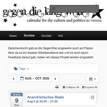
diy dates vienna
Sear
Gegen die Langeweile
Main
Termine
News
Kontakt
Info
Skip
menu
to
Zwischendurch gab es die GegenDieLangeweile auch auf Papier.
Aber da es ein krasser Arbeitsaufwand war und es auch kaum
primary
Feedback darauf gab, haben wir dieses Projekt wieder eingestellt.
content
Tags
AUG – OCT 2026
Collapse All
Expand All
AUG
Anarchistisches Radio
9
Aug 9 @ 20:00 – 21:00
Sun