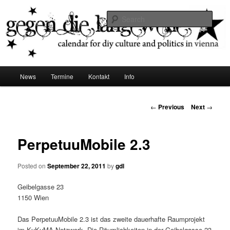
diy dates vienna
Sear
Gegen die Langeweile
Main
News
Termine
Kontakt
Info
Skip
menu
to
Post
←
Previous
Next
→
navigation
primary
PerpetuuMobile 2.3
content
Posted on
September 22, 2011
by
gdl
Geibelgasse 23
1150 Wien
Das PerpetuuMobile 2.3 ist das zweite dauerhafte Raumprojekt
im KuKuMA Netzwerk. Die Räumlichkeiten in der Geibelgasse 23