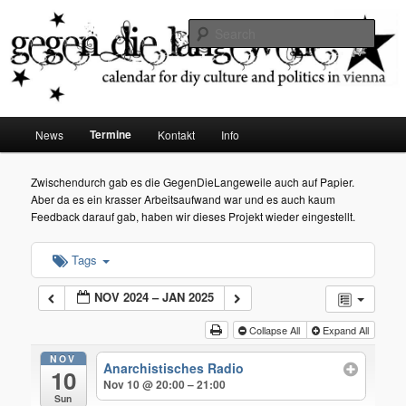
diy dates vienna
Sear
Gegen die Langeweile
Main
Termine
News
Kontakt
Info
Skip
menu
to
Zwischendurch gab es die GegenDieLangeweile auch auf Papier.
Aber da es ein krasser Arbeitsaufwand war und es auch kaum
primary
Feedback darauf gab, haben wir dieses Projekt wieder eingestellt.
content
Tags
NOV 2024 – JAN 2025
Collapse All
Expand All
NOV
Anarchistisches Radio
10
Nov 10 @ 20:00 – 21:00
Sun