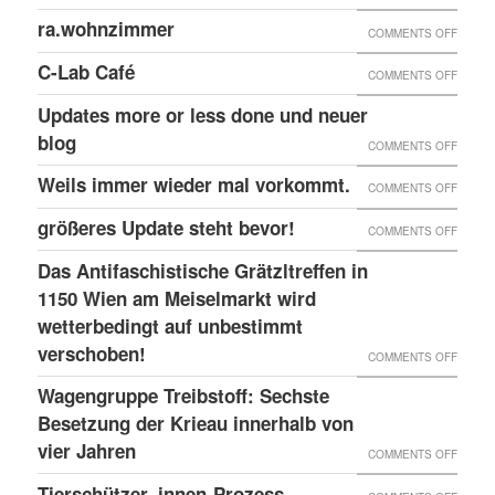
DER
ZU
ra.wohnzimmer
PAPIER
ON
COMMENTS OFF
W23
LANG
RA.WO
ZU
C-Lab Café
ON
COMMENTS OFF
RECHT
C-
Updates more or less done und neuer
ANGRI
LAB
blog
ON
COMMENTS OFF
IN
CAFÉ
UPDAT
Weils immer wieder mal vorkommt.
WIEN
ON
COMMENTS OFF
MORE
WEILS
größeres Update steht bevor!
ON
COMMENTS OFF
OR
IMMER
GRÖSS
LESS
Das Antifaschistische Grätzltreffen in
WIEDE
PDATE 
1150 Wien am Meiselmarkt wird
DONE
MAL
TEHT B
wetterbedingt auf unbestimmt
UND
VORKO
verschoben!
EVOR
NEUER
ON
COMMENTS OFF
BLOG
DAS
Wagengruppe Treibstoff: Sechste
ANTIF
Besetzung der Krieau innerhalb von
GRÄTZ
vier Jahren
ON
COMMENTS OFF
IN
WAGE
Tierschützer_innen-Prozess