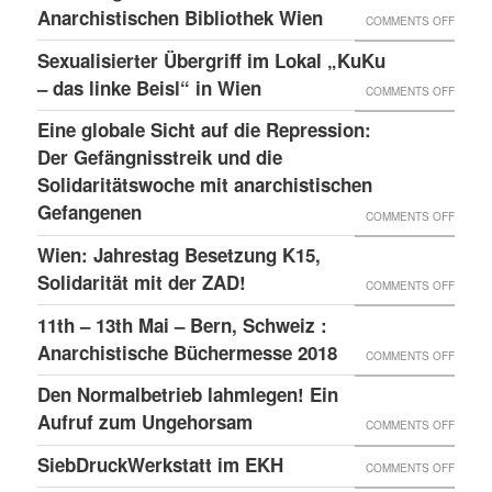
Anarchistischen Bibliothek Wien
ON
COMMENTS OFF
ERKLÄ
Sexualisierter Übergriff im Lokal „KuKu
ZUM
– das linke Beisl“ in Wien
ON
COMMENTS OFF
SCHEI
SEXUA
Eine globale Sicht auf die Repression:
DER
ÜBERG
Der Gefängnisstreik und die
ANARC
IM
Solidaritätswoche mit anarchistischen
BIBLI
Gefangenen
LOKAL
ON
COMMENTS OFF
WIEN
„KUKU
EINE
Wien: Jahrestag Besetzung K15,
–
GLOBA
Solidarität mit der ZAD!
ON
COMMENTS OFF
DAS
SICHT
WIEN:
11th – 13th Mai – Bern, Schweiz :
LINKE
AUF
JAHRE
Anarchistische Büchermesse 2018
ON
COMMENTS OFF
BEISL“
DIE
BESET
11TH
IN
Den Normalbetrieb lahmlegen! Ein
REPRE
K15,
–
WIEN
Aufruf zum Ungehorsam
DER
ON
COMMENTS OFF
SOLID
13TH
GEFÄN
DEN
SiebDruckWerkstatt im EKH
MIT
ON
COMMENTS OFF
MAI
UND
NORMA