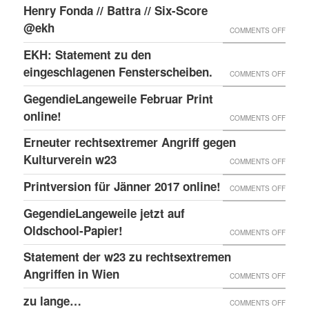
ABC
ONLIN
Henry Fonda // Battra // Six-Score
SCHRE
@ekh
ON
COMMENTS OFF
HENRY
EKH: Statement zu den
FONDA
eingeschlagenen Fensterscheiben.
ON
COMMENTS OFF
//
EKH:
GegendieLangeweile Februar Print
BATTR
STATE
online!
ON
COMMENTS OFF
//
ZU
GEGEN
Erneuter rechtsextremer Angriff gegen
SIX-
DEN
FEBRU
Kulturverein w23
SCOR
ON
COMMENTS OFF
EINGE
PRINT
@EKH
ERNEU
Printversion für Jänner 2017 online!
FENST
ON
COMMENTS OFF
ONLIN
RECHT
PRINT
GegendieLangeweile jetzt auf
ANGRI
FÜR
Oldschool-Papier!
ON
COMMENTS OFF
GEGE
JÄNNE
GEGEN
Statement der w23 zu rechtsextremen
KULTU
2017
JETZT
Angriffen in Wien
W23
ON
COMMENTS OFF
ONLIN
AUF
STATE
zu lange…
ON
COMMENTS OFF
OLDSC