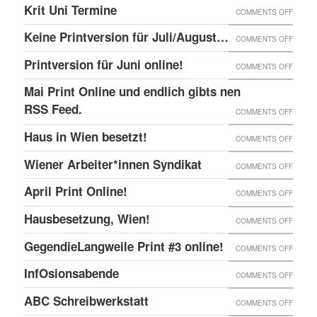
DER
SIEBD
Krit Uni Termine
–
ON
COMMENTS OFF
DIE
LAHML
ZAD!
IM
BERN,
KRIT
SOLID
EIN
Keine Printversion für Juli/August…
ON
COMMENTS OFF
EKH
SCHWE
UNI
MIT
AUFRU
KEINE
Printversion für Juni online!
:
ON
COMMENTS OFF
TERMI
ANARC
ZUM
PRINT
ANARC
PRINT
Mai Print Online und endlich gibts nen
GEFAN
UNGE
FÜR
BÜCH
FÜR
RSS Feed.
ON
COMMENTS OFF
JULI/
2018
JUNI
MAI
Haus in Wien besetzt!
ON
COMMENTS OFF
ONLIN
PRINT
HAUS
Wiener Arbeiter*innen Syndikat
ON
COMMENTS OFF
ONLIN
IN
WIENE
UND
April Print Online!
ON
COMMENTS OFF
WIEN
ARBEI
ENDLI
APRIL
BESET
Hausbesetzung, Wien!
ON
COMMENTS OFF
SYNDI
GIBTS
PRINT
HAUSB
GegendieLangweile Print #3 online!
NEN
ON
COMMENTS OFF
ONLIN
WIEN!
RSS
GEGEN
InfOsionsabende
ON
COMMENTS OFF
FEED.
PRINT
INFOS
ABC Schreibwerkstatt
ON
COMMENTS OFF
#3