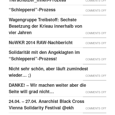
ON
COMMENTS OFF
1150
TREIB
TIERS
“Schlepperei”-Prozess
WIEN
ON
COMMENTS OFF
SECHS
PROZE
AM
“SCHLE
BESET
Wagengruppe Treibstoff: Sechste
MEISE
PROZE
Besetzung der Krieau innerhalb von
DER
WIRD
vier Jahren
KRIEA
ON
COMMENTS OFF
WETTE
INNER
WAGE
NoWKR 2014 RAW-Nachbericht
ON
COMMENTS OFF
AUF
VON
TREIB
NOWK
UNBES
Solidarität mit den Angeklagten im
VIER
SECHS
2014
“Schlepperei”-Prozess!
VERSC
ON
COMMENTS OFF
JAHRE
BESET
RAW-
SOLID
Nicht sehr schön, aber läuft zumindest
DER
NACHB
MIT
wieder… ;)
KRIEA
ON
COMMENTS OFF
DEN
INNER
NICHT
DANKE! – Wir machen weiter aber die
ANGEK
VON
SEHR
Seite will grad nicht…
ON
COMMENTS OFF
IM
VIER
SCHÖN
DANKE
24.04. – 27.04. Anarchist Black Cross
“SCHLE
JAHRE
ABER
–
Vienna Solidarity Festival @ekh
PROZE
ON
COMMENTS OFF
LÄUFT
WIR