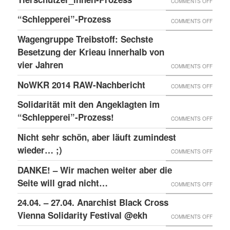
ON
COMMENTS OFF
1150
TREIB
TIERS
“Schlepperei”-Prozess
WIEN
ON
COMMENTS OFF
SECHS
PROZE
AM
“SCHLE
BESET
Wagengruppe Treibstoff: Sechste
MEISE
PROZE
Besetzung der Krieau innerhalb von
DER
WIRD
vier Jahren
KRIEA
ON
COMMENTS OFF
WETTE
INNER
WAGE
NoWKR 2014 RAW-Nachbericht
ON
COMMENTS OFF
AUF
VON
TREIB
NOWK
UNBES
Solidarität mit den Angeklagten im
VIER
SECHS
2014
“Schlepperei”-Prozess!
VERSC
ON
COMMENTS OFF
JAHRE
BESET
RAW-
SOLID
Nicht sehr schön, aber läuft zumindest
DER
NACHB
MIT
wieder… ;)
KRIEA
ON
COMMENTS OFF
DEN
INNER
NICHT
DANKE! – Wir machen weiter aber die
ANGEK
VON
SEHR
Seite will grad nicht…
ON
COMMENTS OFF
IM
VIER
SCHÖN
DANKE
24.04. – 27.04. Anarchist Black Cross
“SCHLE
JAHRE
ABER
–
Vienna Solidarity Festival @ekh
PROZE
ON
COMMENTS OFF
LÄUFT
WIR