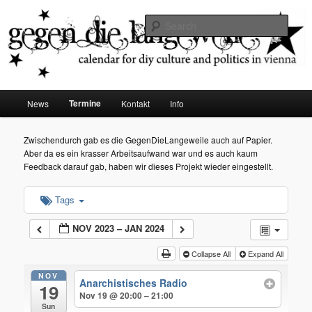
diy dates vienna
Sear
Gegen die Langeweile
Main
Termine
News
Kontakt
Info
Skip
menu
to
Zwischendurch gab es die GegenDieLangeweile auch auf Papier.
Aber da es ein krasser Arbeitsaufwand war und es auch kaum
primary
Feedback darauf gab, haben wir dieses Projekt wieder eingestellt.
content
Tags
NOV 2023 – JAN 2024
Collapse All
Expand All
NOV
Anarchistisches Radio
19
Nov 19 @ 20:00 – 21:00
Sun