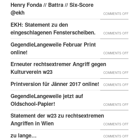
ABC
ONLIN
Henry Fonda // Battra // Six-Score
SCHRE
@ekh
ON
COMMENTS OFF
HENRY
EKH: Statement zu den
FONDA
eingeschlagenen Fensterscheiben.
ON
COMMENTS OFF
//
EKH:
GegendieLangeweile Februar Print
BATTR
STATE
online!
ON
COMMENTS OFF
//
ZU
GEGEN
Erneuter rechtsextremer Angriff gegen
SIX-
DEN
FEBRU
Kulturverein w23
SCOR
ON
COMMENTS OFF
EINGE
PRINT
@EKH
ERNEU
Printversion für Jänner 2017 online!
FENST
ON
COMMENTS OFF
ONLIN
RECHT
PRINT
GegendieLangeweile jetzt auf
ANGRI
FÜR
Oldschool-Papier!
ON
COMMENTS OFF
GEGE
JÄNNE
GEGEN
Statement der w23 zu rechtsextremen
KULTU
2017
JETZT
Angriffen in Wien
W23
ON
COMMENTS OFF
ONLIN
AUF
STATE
zu lange…
ON
COMMENTS OFF
OLDSC