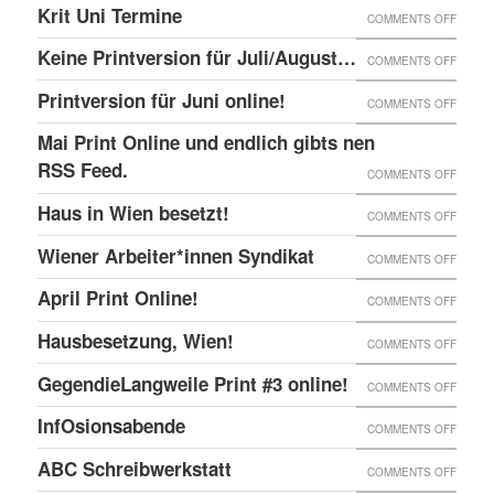
DER
SIEBD
Krit Uni Termine
–
ON
COMMENTS OFF
DIE
LAHML
ZAD!
IM
BERN,
KRIT
SOLID
EIN
Keine Printversion für Juli/August…
ON
COMMENTS OFF
EKH
SCHWE
UNI
MIT
AUFRU
KEINE
Printversion für Juni online!
:
ON
COMMENTS OFF
TERMI
ANARC
ZUM
PRINT
ANARC
PRINT
Mai Print Online und endlich gibts nen
GEFAN
UNGE
FÜR
BÜCH
FÜR
RSS Feed.
ON
COMMENTS OFF
JULI/
2018
JUNI
MAI
Haus in Wien besetzt!
ON
COMMENTS OFF
ONLIN
PRINT
HAUS
Wiener Arbeiter*innen Syndikat
ON
COMMENTS OFF
ONLIN
IN
WIENE
UND
April Print Online!
ON
COMMENTS OFF
WIEN
ARBEI
ENDLI
APRIL
BESET
Hausbesetzung, Wien!
ON
COMMENTS OFF
SYNDI
GIBTS
PRINT
HAUSB
GegendieLangweile Print #3 online!
NEN
ON
COMMENTS OFF
ONLIN
WIEN!
RSS
GEGEN
InfOsionsabende
ON
COMMENTS OFF
FEED.
PRINT
INFOS
ABC Schreibwerkstatt
ON
COMMENTS OFF
#3