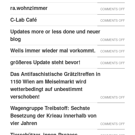
DER
ZU
ra.wohnzimmer
PAPIER
ON
COMMENTS OFF
W23
LANG
RA.WO
ZU
C-Lab Café
ON
COMMENTS OFF
RECHT
C-
Updates more or less done und neuer
ANGRI
LAB
blog
ON
COMMENTS OFF
IN
CAFÉ
UPDAT
Weils immer wieder mal vorkommt.
WIEN
ON
COMMENTS OFF
MORE
WEILS
größeres Update steht bevor!
ON
COMMENTS OFF
OR
IMMER
GRÖSS
LESS
Das Antifaschistische Grätzltreffen in
WIEDE
PDATE 
1150 Wien am Meiselmarkt wird
DONE
MAL
TEHT B
wetterbedingt auf unbestimmt
UND
VORKO
verschoben!
EVOR
NEUER
ON
COMMENTS OFF
BLOG
DAS
Wagengruppe Treibstoff: Sechste
ANTIF
Besetzung der Krieau innerhalb von
GRÄTZ
vier Jahren
ON
COMMENTS OFF
IN
WAGE
Tierschützer_innen-Prozess