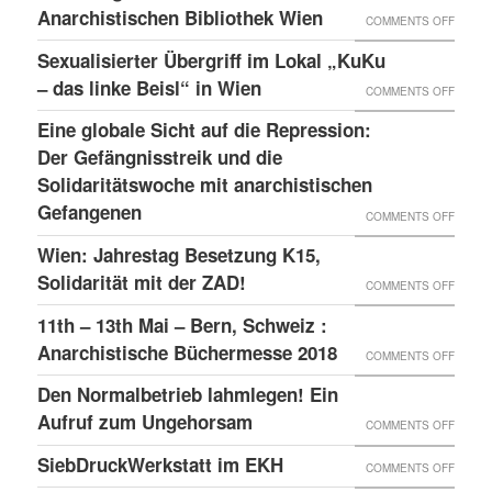
Anarchistischen Bibliothek Wien
ON
COMMENTS OFF
ERKLÄ
Sexualisierter Übergriff im Lokal „KuKu
ZUM
– das linke Beisl“ in Wien
ON
COMMENTS OFF
SCHEI
SEXUA
Eine globale Sicht auf die Repression:
DER
ÜBERG
Der Gefängnisstreik und die
ANARC
IM
Solidaritätswoche mit anarchistischen
BIBLI
Gefangenen
LOKAL
ON
COMMENTS OFF
WIEN
„KUKU
EINE
Wien: Jahrestag Besetzung K15,
–
GLOBA
Solidarität mit der ZAD!
ON
COMMENTS OFF
DAS
SICHT
WIEN:
11th – 13th Mai – Bern, Schweiz :
LINKE
AUF
JAHRE
Anarchistische Büchermesse 2018
ON
COMMENTS OFF
BEISL“
DIE
BESET
11TH
IN
Den Normalbetrieb lahmlegen! Ein
REPRE
K15,
–
WIEN
Aufruf zum Ungehorsam
DER
ON
COMMENTS OFF
SOLID
13TH
GEFÄN
DEN
SiebDruckWerkstatt im EKH
MIT
ON
COMMENTS OFF
MAI
UND
NORMA