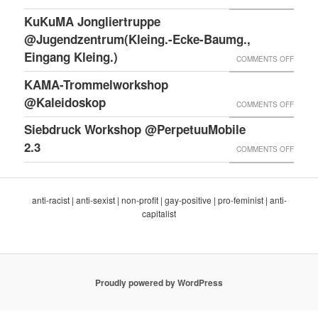
NICHT
FESTI
TROM
KuKuMA Jongliertruppe
@EKH
LERNE
@Jugendzentrum(Kleing.-Ecke-Baumg.,
MIT
Eingang Kleing.)
ON
COMMENTS OFF
MENS
KUKU
KAMA-Trommelworkshop
VON
JONGL
@Kaleidoskop
ON
COMMENTS OFF
KAMA
@JUGE
KAMA-
Siebdruck Workshop @PerpetuuMobile
ECKE-
TROM
2.3
ON
COMMENTS OFF
BAUMG
@KALE
SIEBD
EINGA
WORK
KLEING
anti-racist | anti-sexist | non-profit | gay-positive | pro-feminist | anti-
@PERP
capitalist
2.3
Proudly powered by WordPress