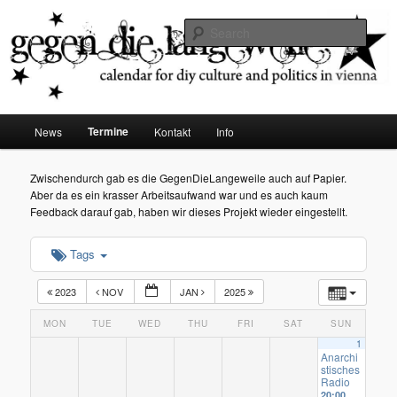
diy dates vienna
Sear
Gegen die Langeweile
Main
Termine
News
Kontakt
Info
Skip
menu
to
Zwischendurch gab es die GegenDieLangeweile auch auf Papier.
Aber da es ein krasser Arbeitsaufwand war und es auch kaum
primary
Feedback darauf gab, haben wir dieses Projekt wieder eingestellt.
content
Tags
2023
NOV
JAN
2025
MON
TUE
WED
THU
FRI
SAT
SUN
1
Anarchi
stisches
Radio
20:00