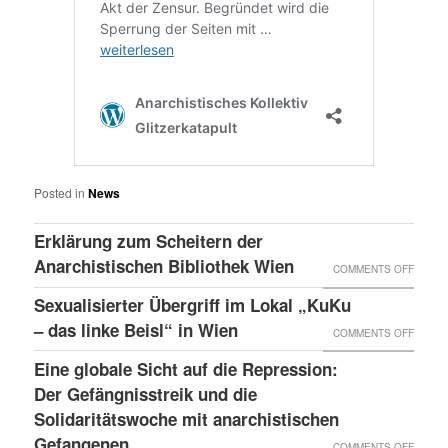
Posted in
News
Erklärung zum Scheitern der
Anarchistischen Bibliothek Wien
ON
COMMENTS OFF
ERKLÄ
Sexualisierter Übergriff im Lokal „KuKu
ZUM
– das linke Beisl“ in Wien
ON
COMMENTS OFF
SCHEI
SEXUA
Eine globale Sicht auf die Repression:
DER
ÜBERG
Der Gefängnisstreik und die
ANARC
IM
Solidaritätswoche mit anarchistischen
BIBLI
Gefangenen
LOKAL
ON
COMMENTS OFF