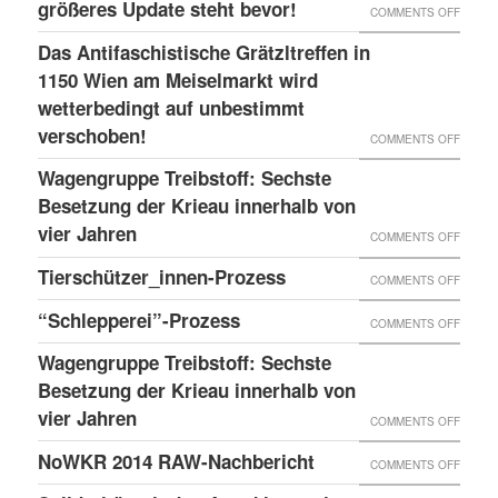
größeres Update steht bevor!
ON
COMMENTS OFF
OR
IMMER
GRÖSS
LESS
Das Antifaschistische Grätzltreffen in
WIEDE
PDATE 
1150 Wien am Meiselmarkt wird
DONE
MAL
TEHT B
wetterbedingt auf unbestimmt
UND
VORKO
verschoben!
EVOR
NEUER
ON
COMMENTS OFF
BLOG
DAS
Wagengruppe Treibstoff: Sechste
ANTIF
Besetzung der Krieau innerhalb von
GRÄTZ
vier Jahren
ON
COMMENTS OFF
IN
WAGE
Tierschützer_innen-Prozess
ON
COMMENTS OFF
1150
TREIB
TIERS
“Schlepperei”-Prozess
WIEN
ON
COMMENTS OFF
SECHS
PROZE
AM
“SCHLE
BESET
Wagengruppe Treibstoff: Sechste
MEISE
PROZE
Besetzung der Krieau innerhalb von
DER
WIRD
vier Jahren
KRIEA
ON
COMMENTS OFF
WETTE
INNER
WAGE
NoWKR 2014 RAW-Nachbericht
ON
COMMENTS OFF
AUF
VON
TREIB
NOWK
UNBES