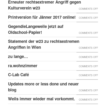
Erneuter rechtsextremer Angriff gegen
SIX-
DEN
FEBRU
Kulturverein w23
SCOR
ON
COMMENTS OFF
EINGE
PRINT
@EKH
ERNEU
Printversion für Jänner 2017 online!
FENST
ON
COMMENTS OFF
ONLIN
RECHT
PRINT
GegendieLangeweile jetzt auf
ANGRI
FÜR
Oldschool-Papier!
ON
COMMENTS OFF
GEGE
JÄNNE
GEGEN
Statement der w23 zu rechtsextremen
KULTU
2017
JETZT
Angriffen in Wien
W23
ON
COMMENTS OFF
ONLIN
AUF
STATE
zu lange…
ON
COMMENTS OFF
OLDSC
DER
ZU
ra.wohnzimmer
PAPIER
ON
COMMENTS OFF
W23
LANG
RA.WO
ZU
C-Lab Café
ON
COMMENTS OFF
RECHT
C-
Updates more or less done und neuer
ANGRI
LAB
blog
ON
COMMENTS OFF
IN
CAFÉ
UPDAT
Weils immer wieder mal vorkommt.
WIEN
ON
COMMENTS OFF
MORE
WEILS