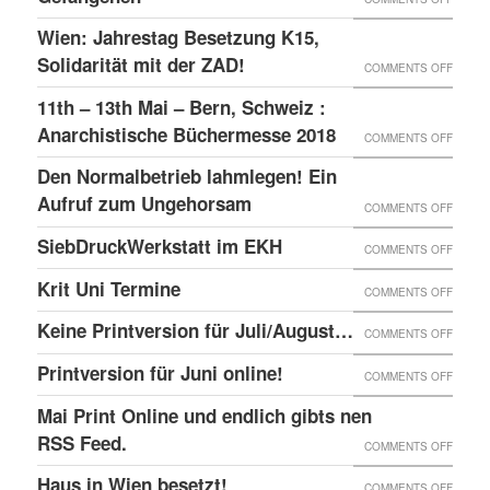
WIEN
„KUKU
EINE
Wien: Jahrestag Besetzung K15,
–
GLOBA
Solidarität mit der ZAD!
ON
COMMENTS OFF
DAS
SICHT
WIEN:
11th – 13th Mai – Bern, Schweiz :
LINKE
AUF
JAHRE
Anarchistische Büchermesse 2018
ON
COMMENTS OFF
BEISL“
DIE
BESET
11TH
IN
Den Normalbetrieb lahmlegen! Ein
REPRE
K15,
–
WIEN
Aufruf zum Ungehorsam
DER
ON
COMMENTS OFF
SOLID
13TH
GEFÄN
DEN
SiebDruckWerkstatt im EKH
MIT
ON
COMMENTS OFF
MAI
UND
NORMA
DER
SIEBD
Krit Uni Termine
–
ON
COMMENTS OFF
DIE
LAHML
ZAD!
IM
BERN,
KRIT
SOLID
EIN
Keine Printversion für Juli/August…
ON
COMMENTS OFF
EKH
SCHWE
UNI
MIT
AUFRU
KEINE
Printversion für Juni online!
:
ON
COMMENTS OFF
TERMI
ANARC
ZUM
PRINT
ANARC
PRINT
Mai Print Online und endlich gibts nen
GEFAN
UNGE
FÜR
BÜCH
FÜR
RSS Feed.
ON
COMMENTS OFF
JULI/
2018
JUNI
MAI
Haus in Wien besetzt!
ON
COMMENTS OFF