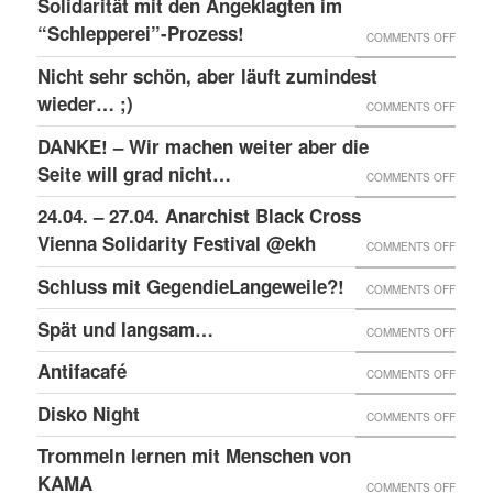
Solidarität mit den Angeklagten im
VIER
SECHS
2014
“Schlepperei”-Prozess!
VERSC
ON
COMMENTS OFF
JAHRE
BESET
RAW-
SOLID
Nicht sehr schön, aber läuft zumindest
DER
NACHB
MIT
wieder… ;)
KRIEA
ON
COMMENTS OFF
DEN
INNER
NICHT
DANKE! – Wir machen weiter aber die
ANGEK
VON
SEHR
Seite will grad nicht…
ON
COMMENTS OFF
IM
VIER
SCHÖN
DANKE
24.04. – 27.04. Anarchist Black Cross
“SCHLE
JAHRE
ABER
–
Vienna Solidarity Festival @ekh
PROZE
ON
COMMENTS OFF
LÄUFT
WIR
24.04.
Schluss mit GegendieLangeweile?!
ZUMIN
ON
COMMENTS OFF
MACH
–
WIED
SCHLU
Spät und langsam…
WEITE
ON
COMMENTS OFF
27.04.
;)
MIT
ABER
SPÄT
ANARC
Antifacafé
ON
COMMENTS OFF
GEGEN
DIE
UND
BLACK
ANTIF
Disko Night
SEITE
ON
COMMENTS OFF
LANG
CROS
WILL
DISKO
Trommeln lernen mit Menschen von
VIENN
GRAD
NIGHT
KAMA
SOLID
ON
COMMENTS OFF