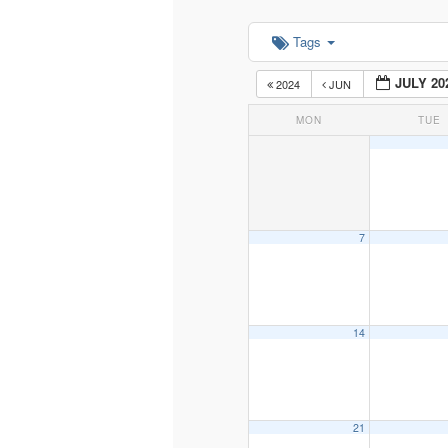
Tags
content
JULY 20
2024
JUN
MON
TUE
7
14
21