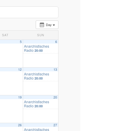
Day
SAT
SUN
5
6
Anarchistisches
Radio
20:00
12
13
Anarchistisches
Radio
20:00
19
20
Anarchistisches
Radio
20:00
26
27
Anarchistisches