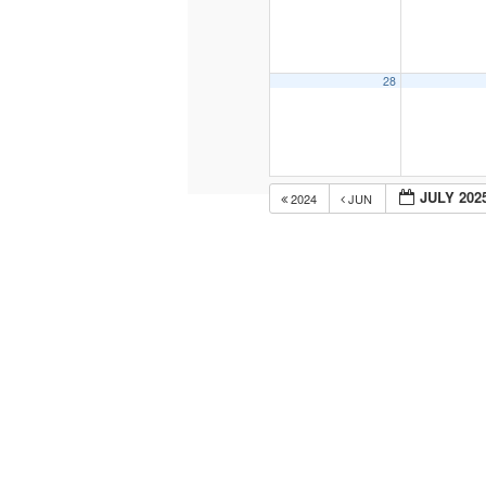
28
JULY 202
2024
JUN