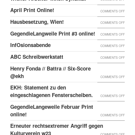
ONLIN
IN
WIENE
UND
April Print Online!
ON
COMMENTS OFF
WIEN
ARBEI
ENDLI
APRIL
BESET
Hausbesetzung, Wien!
ON
COMMENTS OFF
SYNDI
GIBTS
PRINT
HAUSB
GegendieLangweile Print #3 online!
NEN
ON
COMMENTS OFF
ONLIN
WIEN!
RSS
GEGEN
InfOsionsabende
ON
COMMENTS OFF
FEED.
PRINT
INFOS
ABC Schreibwerkstatt
ON
COMMENTS OFF
#3
ABC
ONLIN
Henry Fonda // Battra // Six-Score
SCHRE
@ekh
ON
COMMENTS OFF
HENRY
EKH: Statement zu den
FONDA
eingeschlagenen Fensterscheiben.
ON
COMMENTS OFF
//
EKH:
GegendieLangeweile Februar Print
BATTR
STATE
online!
ON
COMMENTS OFF
//
ZU
GEGEN
Erneuter rechtsextremer Angriff gegen
SIX-
DEN
FEBRU
Kulturverein w23
SCOR
ON
COMMENTS OFF