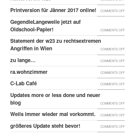
EINGE
PRINT
@EKH
ERNEU
Printversion für Jänner 2017 online!
FENST
ON
COMMENTS OFF
ONLIN
RECHT
PRINT
GegendieLangeweile jetzt auf
ANGRI
FÜR
Oldschool-Papier!
ON
COMMENTS OFF
GEGE
JÄNNE
GEGEN
Statement der w23 zu rechtsextremen
KULTU
2017
JETZT
Angriffen in Wien
W23
ON
COMMENTS OFF
ONLIN
AUF
STATE
zu lange…
ON
COMMENTS OFF
OLDSC
DER
ZU
ra.wohnzimmer
PAPIER
ON
COMMENTS OFF
W23
LANG
RA.WO
ZU
C-Lab Café
ON
COMMENTS OFF
RECHT
C-
Updates more or less done und neuer
ANGRI
LAB
blog
ON
COMMENTS OFF
IN
CAFÉ
UPDAT
Weils immer wieder mal vorkommt.
WIEN
ON
COMMENTS OFF
MORE
WEILS
größeres Update steht bevor!
ON
COMMENTS OFF
OR
IMMER
GRÖSS