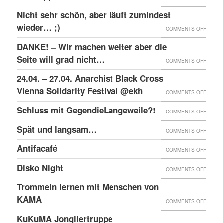
RAW-
SOLID
Nicht sehr schön, aber läuft zumindest
DER
NACHB
MIT
wieder… ;)
KRIEA
ON
COMMENTS OFF
DEN
INNER
NICHT
DANKE! – Wir machen weiter aber die
ANGEK
VON
SEHR
Seite will grad nicht…
ON
COMMENTS OFF
IM
VIER
SCHÖN
DANKE
24.04. – 27.04. Anarchist Black Cross
“SCHLE
JAHRE
ABER
–
Vienna Solidarity Festival @ekh
PROZE
ON
COMMENTS OFF
LÄUFT
WIR
24.04.
Schluss mit GegendieLangeweile?!
ZUMIN
ON
COMMENTS OFF
MACH
–
WIED
SCHLU
Spät und langsam…
WEITE
ON
COMMENTS OFF
27.04.
;)
MIT
ABER
SPÄT
ANARC
Antifacafé
ON
COMMENTS OFF
GEGEN
DIE
UND
BLACK
ANTIF
Disko Night
SEITE
ON
COMMENTS OFF
LANG
CROS
WILL
DISKO
Trommeln lernen mit Menschen von
VIENN
GRAD
NIGHT
KAMA
SOLID
ON
COMMENTS OFF
NICHT
FESTI
TROM
KuKuMA Jongliertruppe