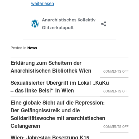
Posted in
News
Erklärung zum Scheitern der
Anarchistischen Bibliothek Wien
ON
COMMENTS OFF
ERKLÄ
Sexualisierter Übergriff im Lokal „KuKu
ZUM
– das linke Beisl“ in Wien
ON
COMMENTS OFF
SCHEI
SEXUA
Eine globale Sicht auf die Repression:
DER
ÜBERG
Der Gefängnisstreik und die
ANARC
IM
Solidaritätswoche mit anarchistischen
BIBLI
Gefangenen
LOKAL
ON
COMMENTS OFF
WIEN
„KUKU
EINE
Wien: Jahrestag Besetzung K15,