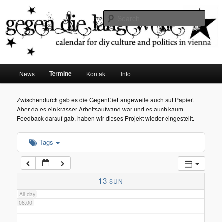
diy dates vienna
Sear
02:00
Gegen die Langeweile
03:00
Main
Termine
News
Kontakt
Info
Skip
menu
04:00
to
Zwischendurch gab es die GegenDieLangeweile auch auf Papier.
Aber da es ein krasser Arbeitsaufwand war und es auch kaum
05:00
primary
Feedback darauf gab, haben wir dieses Projekt wieder eingestellt.
content
Tags
06:00
07:00
13
SUN
All-day
08:00