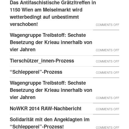
LESS
Das Antifaschistische Grätzltreffen in
WIEDE
PDATE 
1150 Wien am Meiselmarkt wird
DONE
MAL
TEHT B
wetterbedingt auf unbestimmt
UND
VORKO
verschoben!
EVOR
NEUER
ON
COMMENTS OFF
BLOG
DAS
Wagengruppe Treibstoff: Sechste
ANTIF
Besetzung der Krieau innerhalb von
GRÄTZ
vier Jahren
ON
COMMENTS OFF
IN
WAGE
Tierschützer_innen-Prozess
ON
COMMENTS OFF
1150
TREIB
TIERS
“Schlepperei”-Prozess
WIEN
ON
COMMENTS OFF
SECHS
PROZE
AM
“SCHLE
BESET
Wagengruppe Treibstoff: Sechste
MEISE
PROZE
Besetzung der Krieau innerhalb von
DER
WIRD
vier Jahren
KRIEA
ON
COMMENTS OFF
WETTE
INNER
WAGE
NoWKR 2014 RAW-Nachbericht
ON
COMMENTS OFF
AUF
VON
TREIB
NOWK
UNBES
Solidarität mit den Angeklagten im
VIER
SECHS
2014
“Schlepperei”-Prozess!
VERSC
ON
COMMENTS OFF
JAHRE
BESET