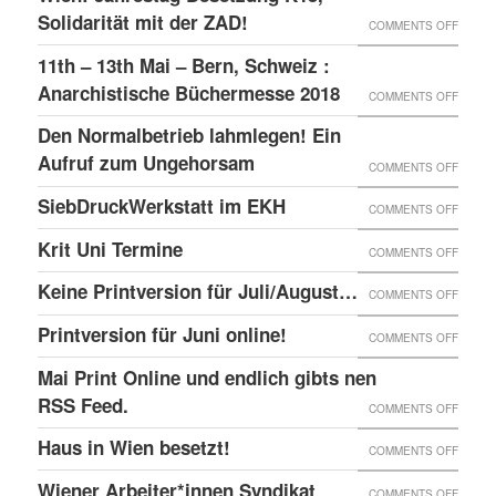
–
GLOBA
Solidarität mit der ZAD!
ON
COMMENTS OFF
DAS
SICHT
WIEN:
11th – 13th Mai – Bern, Schweiz :
LINKE
AUF
JAHRE
Anarchistische Büchermesse 2018
ON
COMMENTS OFF
BEISL“
DIE
BESET
11TH
IN
Den Normalbetrieb lahmlegen! Ein
REPRE
K15,
–
WIEN
Aufruf zum Ungehorsam
DER
ON
COMMENTS OFF
SOLID
13TH
GEFÄN
DEN
SiebDruckWerkstatt im EKH
MIT
ON
COMMENTS OFF
MAI
UND
NORMA
DER
SIEBD
Krit Uni Termine
–
ON
COMMENTS OFF
DIE
LAHML
ZAD!
IM
BERN,
KRIT
SOLID
EIN
Keine Printversion für Juli/August…
ON
COMMENTS OFF
EKH
SCHWE
UNI
MIT
AUFRU
KEINE
Printversion für Juni online!
:
ON
COMMENTS OFF
TERMI
ANARC
ZUM
PRINT
ANARC
PRINT
Mai Print Online und endlich gibts nen
GEFAN
UNGE
FÜR
BÜCH
FÜR
RSS Feed.
ON
COMMENTS OFF
JULI/
2018
JUNI
MAI
Haus in Wien besetzt!
ON
COMMENTS OFF
ONLIN
PRINT
HAUS
Wiener Arbeiter*innen Syndikat
ON
COMMENTS OFF