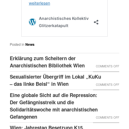
Posted in
News
Erklärung zum Scheitern der
Anarchistischen Bibliothek Wien
ON
COMMENTS OFF
ERKLÄ
Sexualisierter Übergriff im Lokal „KuKu
ZUM
– das linke Beisl“ in Wien
ON
COMMENTS OFF
SCHEI
SEXUA
Eine globale Sicht auf die Repression:
DER
ÜBERG
Der Gefängnisstreik und die
ANARC
IM
Solidaritätswoche mit anarchistischen
BIBLI
Gefangenen
LOKAL
ON
COMMENTS OFF
WIEN
„KUKU
EINE
Wien: Jahrestag Besetzung K15,