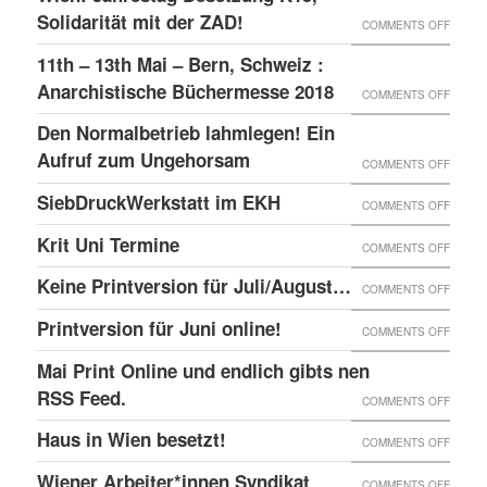
–
GLOBA
Solidarität mit der ZAD!
ON
COMMENTS OFF
DAS
SICHT
WIEN:
11th – 13th Mai – Bern, Schweiz :
LINKE
AUF
JAHRE
Anarchistische Büchermesse 2018
ON
COMMENTS OFF
BEISL“
DIE
BESET
11TH
IN
Den Normalbetrieb lahmlegen! Ein
REPRE
K15,
–
WIEN
Aufruf zum Ungehorsam
DER
ON
COMMENTS OFF
SOLID
13TH
GEFÄN
DEN
SiebDruckWerkstatt im EKH
MIT
ON
COMMENTS OFF
MAI
UND
NORMA
DER
SIEBD
Krit Uni Termine
–
ON
COMMENTS OFF
DIE
LAHML
ZAD!
IM
BERN,
KRIT
SOLID
EIN
Keine Printversion für Juli/August…
ON
COMMENTS OFF
EKH
SCHWE
UNI
MIT
AUFRU
KEINE
Printversion für Juni online!
:
ON
COMMENTS OFF
TERMI
ANARC
ZUM
PRINT
ANARC
PRINT
Mai Print Online und endlich gibts nen
GEFAN
UNGE
FÜR
BÜCH
FÜR
RSS Feed.
ON
COMMENTS OFF
JULI/
2018
JUNI
MAI
Haus in Wien besetzt!
ON
COMMENTS OFF
ONLIN
PRINT
HAUS
Wiener Arbeiter*innen Syndikat
ON
COMMENTS OFF