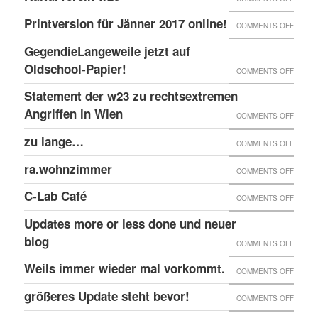
EINGE
PRINT
@EKH
ERNEU
Printversion für Jänner 2017 online!
FENST
ON
COMMENTS OFF
ONLIN
RECHT
PRINT
GegendieLangeweile jetzt auf
ANGRI
FÜR
Oldschool-Papier!
ON
COMMENTS OFF
GEGE
JÄNNE
GEGEN
Statement der w23 zu rechtsextremen
KULTU
2017
JETZT
Angriffen in Wien
W23
ON
COMMENTS OFF
ONLIN
AUF
STATE
zu lange…
ON
COMMENTS OFF
OLDSC
DER
ZU
ra.wohnzimmer
PAPIER
ON
COMMENTS OFF
W23
LANG
RA.WO
ZU
C-Lab Café
ON
COMMENTS OFF
RECHT
C-
Updates more or less done und neuer
ANGRI
LAB
blog
ON
COMMENTS OFF
IN
CAFÉ
UPDAT
Weils immer wieder mal vorkommt.
WIEN
ON
COMMENTS OFF
MORE
WEILS
größeres Update steht bevor!
ON
COMMENTS OFF
OR
IMMER
GRÖSS