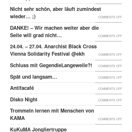
RAW-
SOLID
Nicht sehr schön, aber läuft zumindest
DER
NACHB
MIT
wieder… ;)
KRIEA
ON
COMMENTS OFF
DEN
INNER
NICHT
DANKE! – Wir machen weiter aber die
ANGEK
VON
SEHR
Seite will grad nicht…
ON
COMMENTS OFF
IM
VIER
SCHÖN
DANKE
24.04. – 27.04. Anarchist Black Cross
“SCHLE
JAHRE
ABER
–
Vienna Solidarity Festival @ekh
PROZE
ON
COMMENTS OFF
LÄUFT
WIR
24.04.
Schluss mit GegendieLangeweile?!
ZUMIN
ON
COMMENTS OFF
MACH
–
WIED
SCHLU
Spät und langsam…
WEITE
ON
COMMENTS OFF
27.04.
;)
MIT
ABER
SPÄT
ANARC
Antifacafé
ON
COMMENTS OFF
GEGEN
DIE
UND
BLACK
ANTIF
Disko Night
SEITE
ON
COMMENTS OFF
LANG
CROS
WILL
DISKO
Trommeln lernen mit Menschen von
VIENN
GRAD
NIGHT
KAMA
SOLID
ON
COMMENTS OFF
NICHT
FESTI
TROM
KuKuMA Jongliertruppe