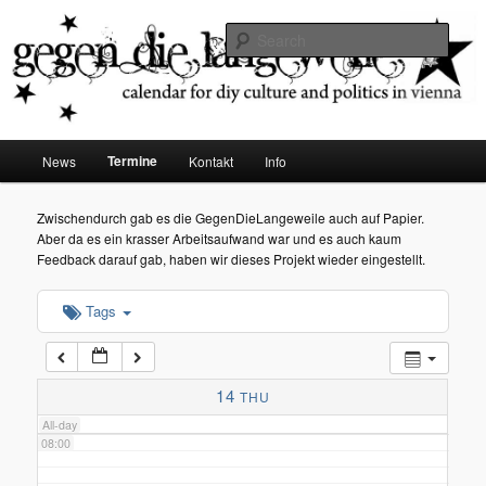
diy dates vienna
Sear
02:00
Gegen die Langeweile
03:00
Main
Termine
News
Kontakt
Info
Skip
menu
04:00
to
Zwischendurch gab es die GegenDieLangeweile auch auf Papier.
Aber da es ein krasser Arbeitsaufwand war und es auch kaum
05:00
primary
Feedback darauf gab, haben wir dieses Projekt wieder eingestellt.
content
Tags
06:00
07:00
14
THU
All-day
08:00