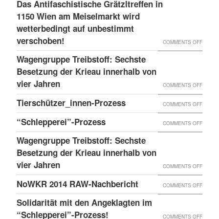
LESS
Das Antifaschistische Grätzltreffen in
WIEDE
PDATE 
1150 Wien am Meiselmarkt wird
DONE
MAL
TEHT B
wetterbedingt auf unbestimmt
UND
VORKO
verschoben!
EVOR
NEUER
ON
COMMENTS OFF
BLOG
DAS
Wagengruppe Treibstoff: Sechste
ANTIF
Besetzung der Krieau innerhalb von
GRÄTZ
vier Jahren
ON
COMMENTS OFF
IN
WAGE
Tierschützer_innen-Prozess
ON
COMMENTS OFF
1150
TREIB
TIERS
“Schlepperei”-Prozess
WIEN
ON
COMMENTS OFF
SECHS
PROZE
AM
“SCHLE
BESET
Wagengruppe Treibstoff: Sechste
MEISE
PROZE
Besetzung der Krieau innerhalb von
DER
WIRD
vier Jahren
KRIEA
ON
COMMENTS OFF
WETTE
INNER
WAGE
NoWKR 2014 RAW-Nachbericht
ON
COMMENTS OFF
AUF
VON
TREIB
NOWK
UNBES
Solidarität mit den Angeklagten im
VIER
SECHS
2014
“Schlepperei”-Prozess!
VERSC
ON
COMMENTS OFF
JAHRE
BESET