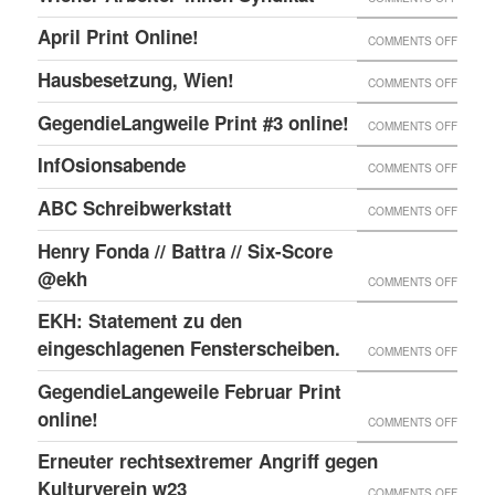
ONLIN
IN
WIENE
UND
April Print Online!
ON
COMMENTS OFF
WIEN
ARBEI
ENDLI
APRIL
BESET
Hausbesetzung, Wien!
ON
COMMENTS OFF
SYNDI
GIBTS
PRINT
HAUSB
GegendieLangweile Print #3 online!
NEN
ON
COMMENTS OFF
ONLIN
WIEN!
RSS
GEGEN
InfOsionsabende
ON
COMMENTS OFF
FEED.
PRINT
INFOS
ABC Schreibwerkstatt
ON
COMMENTS OFF
#3
ABC
ONLIN
Henry Fonda // Battra // Six-Score
SCHRE
@ekh
ON
COMMENTS OFF
HENRY
EKH: Statement zu den
FONDA
eingeschlagenen Fensterscheiben.
ON
COMMENTS OFF
//
EKH:
GegendieLangeweile Februar Print
BATTR
STATE
online!
ON
COMMENTS OFF
//
ZU
GEGEN
Erneuter rechtsextremer Angriff gegen
SIX-
DEN
FEBRU
Kulturverein w23
SCOR
ON
COMMENTS OFF