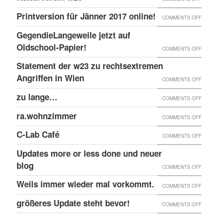
EINGE
PRINT
@EKH
ERNEU
Printversion für Jänner 2017 online!
FENST
ON
COMMENTS OFF
ONLIN
RECHT
PRINT
GegendieLangeweile jetzt auf
ANGRI
FÜR
Oldschool-Papier!
ON
COMMENTS OFF
GEGE
JÄNNE
GEGEN
Statement der w23 zu rechtsextremen
KULTU
2017
JETZT
Angriffen in Wien
W23
ON
COMMENTS OFF
ONLIN
AUF
STATE
zu lange…
ON
COMMENTS OFF
OLDSC
DER
ZU
ra.wohnzimmer
PAPIER
ON
COMMENTS OFF
W23
LANG
RA.WO
ZU
C-Lab Café
ON
COMMENTS OFF
RECHT
C-
Updates more or less done und neuer
ANGRI
LAB
blog
ON
COMMENTS OFF
IN
CAFÉ
UPDAT
Weils immer wieder mal vorkommt.
WIEN
ON
COMMENTS OFF
MORE
WEILS
größeres Update steht bevor!
ON
COMMENTS OFF
OR
IMMER
GRÖSS