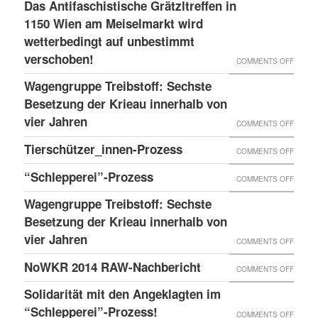
LESS
Das Antifaschistische Grätzltreffen in
WIEDE
PDATE 
1150 Wien am Meiselmarkt wird
DONE
MAL
TEHT B
wetterbedingt auf unbestimmt
UND
VORKO
verschoben!
EVOR
NEUER
ON
COMMENTS OFF
BLOG
DAS
Wagengruppe Treibstoff: Sechste
ANTIF
Besetzung der Krieau innerhalb von
GRÄTZ
vier Jahren
ON
COMMENTS OFF
IN
WAGE
Tierschützer_innen-Prozess
ON
COMMENTS OFF
1150
TREIB
TIERS
“Schlepperei”-Prozess
WIEN
ON
COMMENTS OFF
SECHS
PROZE
AM
“SCHLE
BESET
Wagengruppe Treibstoff: Sechste
MEISE
PROZE
Besetzung der Krieau innerhalb von
DER
WIRD
vier Jahren
KRIEA
ON
COMMENTS OFF
WETTE
INNER
WAGE
NoWKR 2014 RAW-Nachbericht
ON
COMMENTS OFF
AUF
VON
TREIB
NOWK
UNBES
Solidarität mit den Angeklagten im
VIER
SECHS
2014
“Schlepperei”-Prozess!
VERSC
ON
COMMENTS OFF
JAHRE
BESET