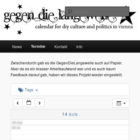
diy dates vienna
Sear
02:00
Gegen die Langeweile
03:00
Main
Termine
News
Kontakt
Info
Skip
menu
04:00
to
Zwischendurch gab es die GegenDieLangeweile auch auf Papier.
Aber da es ein krasser Arbeitsaufwand war und es auch kaum
05:00
primary
Feedback darauf gab, haben wir dieses Projekt wieder eingestellt.
content
Tags
06:00
07:00
14
SUN
All-day
08:00