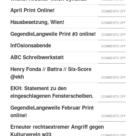
ONLIN
IN
WIENE
UND
April Print Online!
ON
COMMENTS OFF
WIEN
ARBEI
ENDLI
APRIL
BESET
Hausbesetzung, Wien!
ON
COMMENTS OFF
SYNDI
GIBTS
PRINT
HAUSB
GegendieLangweile Print #3 online!
NEN
ON
COMMENTS OFF
ONLIN
WIEN!
RSS
GEGEN
InfOsionsabende
ON
COMMENTS OFF
FEED.
PRINT
INFOS
ABC Schreibwerkstatt
ON
COMMENTS OFF
#3
ABC
ONLIN
Henry Fonda // Battra // Six-Score
SCHRE
@ekh
ON
COMMENTS OFF
HENRY
EKH: Statement zu den
FONDA
eingeschlagenen Fensterscheiben.
ON
COMMENTS OFF
//
EKH:
GegendieLangeweile Februar Print
BATTR
STATE
online!
ON
COMMENTS OFF
//
ZU
GEGEN
Erneuter rechtsextremer Angriff gegen
SIX-
DEN
FEBRU
Kulturverein w23
SCOR
ON
COMMENTS OFF