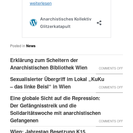
Posted in
News
Erklärung zum Scheitern der
Anarchistischen Bibliothek Wien
ON
COMMENTS OFF
ERKLÄ
Sexualisierter Übergriff im Lokal „KuKu
ZUM
– das linke Beisl“ in Wien
ON
COMMENTS OFF
SCHEI
SEXUA
Eine globale Sicht auf die Repression:
DER
ÜBERG
Der Gefängnisstreik und die
ANARC
IM
Solidaritätswoche mit anarchistischen
BIBLI
Gefangenen
LOKAL
ON
COMMENTS OFF
WIEN
„KUKU
EINE
Wien: Jahrestag Besetzung K15,