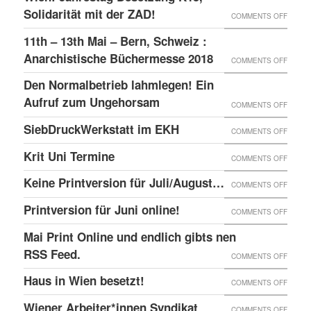
–
GLOBA
Solidarität mit der ZAD!
ON
COMMENTS OFF
DAS
SICHT
WIEN:
11th – 13th Mai – Bern, Schweiz :
LINKE
AUF
JAHRE
Anarchistische Büchermesse 2018
ON
COMMENTS OFF
BEISL“
DIE
BESET
11TH
IN
Den Normalbetrieb lahmlegen! Ein
REPRE
K15,
–
WIEN
Aufruf zum Ungehorsam
DER
ON
COMMENTS OFF
SOLID
13TH
GEFÄN
DEN
SiebDruckWerkstatt im EKH
MIT
ON
COMMENTS OFF
MAI
UND
NORMA
DER
SIEBD
Krit Uni Termine
–
ON
COMMENTS OFF
DIE
LAHML
ZAD!
IM
BERN,
KRIT
SOLID
EIN
Keine Printversion für Juli/August…
ON
COMMENTS OFF
EKH
SCHWE
UNI
MIT
AUFRU
KEINE
Printversion für Juni online!
:
ON
COMMENTS OFF
TERMI
ANARC
ZUM
PRINT
ANARC
PRINT
Mai Print Online und endlich gibts nen
GEFAN
UNGE
FÜR
BÜCH
FÜR
RSS Feed.
ON
COMMENTS OFF
JULI/
2018
JUNI
MAI
Haus in Wien besetzt!
ON
COMMENTS OFF
ONLIN
PRINT
HAUS
Wiener Arbeiter*innen Syndikat
ON
COMMENTS OFF