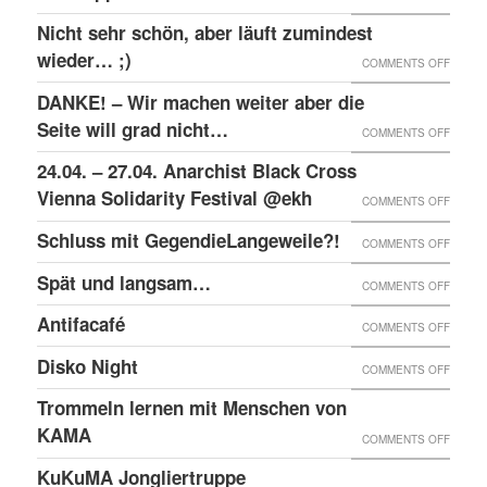
RAW-
SOLID
Nicht sehr schön, aber läuft zumindest
DER
NACHB
MIT
wieder… ;)
KRIEA
ON
COMMENTS OFF
DEN
INNER
NICHT
DANKE! – Wir machen weiter aber die
ANGEK
VON
SEHR
Seite will grad nicht…
ON
COMMENTS OFF
IM
VIER
SCHÖN
DANKE
24.04. – 27.04. Anarchist Black Cross
“SCHLE
JAHRE
ABER
–
Vienna Solidarity Festival @ekh
PROZE
ON
COMMENTS OFF
LÄUFT
WIR
24.04.
Schluss mit GegendieLangeweile?!
ZUMIN
ON
COMMENTS OFF
MACH
–
WIED
SCHLU
Spät und langsam…
WEITE
ON
COMMENTS OFF
27.04.
;)
MIT
ABER
SPÄT
ANARC
Antifacafé
ON
COMMENTS OFF
GEGEN
DIE
UND
BLACK
ANTIF
Disko Night
SEITE
ON
COMMENTS OFF
LANG
CROS
WILL
DISKO
Trommeln lernen mit Menschen von
VIENN
GRAD
NIGHT
KAMA
SOLID
ON
COMMENTS OFF
NICHT
FESTI
TROM
KuKuMA Jongliertruppe