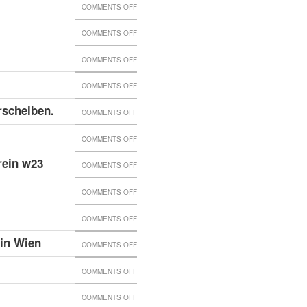
NEN
ON
COMMENTS OFF
ONLINE!
WIEN!
RSS
GEGENDIELANGWEILE
ON
COMMENTS OFF
FEED.
PRINT
INFOSIONSABENDE
ON
COMMENTS OFF
#3
ABC
ONLINE!
ON
COMMENTS OFF
SCHREIBWERKSTATT
HENRY
rscheiben.
ON
COMMENTS OFF
FONDA
EKH:
ON
COMMENTS OFF
//
STATEMENT
GEGENDIELANGEWEILE
BATTRA
rein w23
ON
COMMENTS OFF
ZU
FEBRUAR
//
ERNEUTER
DEN
ON
COMMENTS OFF
PRINT
SIX-
RECHTSEXTREMER
EINGESCHLAGENEN
PRINTVERSION
ONLINE!
SCORE
ON
COMMENTS OFF
ANGRIFF
FENSTERSCHEIBEN.
FÜR
@EKH
GEGENDIELANGEWEILE
GEGEN
 in Wien
ON
COMMENTS OFF
JÄNNER
JETZT
KULTURVEREIN
STATEMENT
2017
ON
COMMENTS OFF
AUF
W23
DER
ONLINE!
ZU
OLDSCHOOL-
ON
COMMENTS OFF
W23