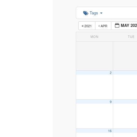
Tags
content
MAY 202
2021
APR
MON
TUE
2
9
16