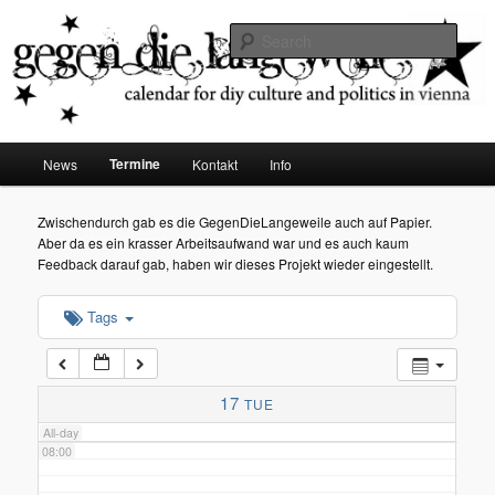
diy dates vienna
Sear
02:00
Gegen die Langeweile
03:00
Main
Termine
News
Kontakt
Info
Skip
menu
04:00
to
Zwischendurch gab es die GegenDieLangeweile auch auf Papier.
Aber da es ein krasser Arbeitsaufwand war und es auch kaum
05:00
primary
Feedback darauf gab, haben wir dieses Projekt wieder eingestellt.
content
Tags
06:00
07:00
17
TUE
All-day
08:00