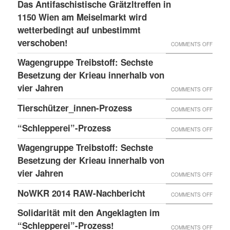
LESS
Das Antifaschistische Grätzltreffen in
WIEDE
PDATE 
1150 Wien am Meiselmarkt wird
DONE
MAL
TEHT B
wetterbedingt auf unbestimmt
UND
VORKO
verschoben!
EVOR
NEUER
ON
COMMENTS OFF
BLOG
DAS
Wagengruppe Treibstoff: Sechste
ANTIF
Besetzung der Krieau innerhalb von
GRÄTZ
vier Jahren
ON
COMMENTS OFF
IN
WAGE
Tierschützer_innen-Prozess
ON
COMMENTS OFF
1150
TREIB
TIERS
“Schlepperei”-Prozess
WIEN
ON
COMMENTS OFF
SECHS
PROZE
AM
“SCHLE
BESET
Wagengruppe Treibstoff: Sechste
MEISE
PROZE
Besetzung der Krieau innerhalb von
DER
WIRD
vier Jahren
KRIEA
ON
COMMENTS OFF
WETTE
INNER
WAGE
NoWKR 2014 RAW-Nachbericht
ON
COMMENTS OFF
AUF
VON
TREIB
NOWK
UNBES
Solidarität mit den Angeklagten im
VIER
SECHS
2014
“Schlepperei”-Prozess!
VERSC
ON
COMMENTS OFF
JAHRE
BESET