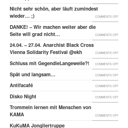
RAW-
SOLID
Nicht sehr schön, aber läuft zumindest
DER
NACHB
MIT
wieder… ;)
KRIEA
ON
COMMENTS OFF
DEN
INNER
NICHT
DANKE! – Wir machen weiter aber die
ANGEK
VON
SEHR
Seite will grad nicht…
ON
COMMENTS OFF
IM
VIER
SCHÖN
DANKE
24.04. – 27.04. Anarchist Black Cross
“SCHLE
JAHRE
ABER
–
Vienna Solidarity Festival @ekh
PROZE
ON
COMMENTS OFF
LÄUFT
WIR
24.04.
Schluss mit GegendieLangeweile?!
ZUMIN
ON
COMMENTS OFF
MACH
–
WIED
SCHLU
Spät und langsam…
WEITE
ON
COMMENTS OFF
27.04.
;)
MIT
ABER
SPÄT
ANARC
Antifacafé
ON
COMMENTS OFF
GEGEN
DIE
UND
BLACK
ANTIF
Disko Night
SEITE
ON
COMMENTS OFF
LANG
CROS
WILL
DISKO
Trommeln lernen mit Menschen von
VIENN
GRAD
NIGHT
KAMA
SOLID
ON
COMMENTS OFF
NICHT
FESTI
TROM
KuKuMA Jongliertruppe