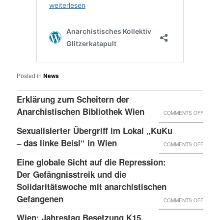
Posted in
News
Erklärung zum Scheitern der
Anarchistischen Bibliothek Wien
ON
COMMENTS OFF
ERKLÄ
Sexualisierter Übergriff im Lokal „KuKu
ZUM
– das linke Beisl“ in Wien
ON
COMMENTS OFF
SCHEI
SEXUA
Eine globale Sicht auf die Repression:
DER
ÜBERG
Der Gefängnisstreik und die
ANARC
IM
Solidaritätswoche mit anarchistischen
BIBLI
Gefangenen
LOKAL
ON
COMMENTS OFF
WIEN
„KUKU
EINE
Wien: Jahrestag Besetzung K15,