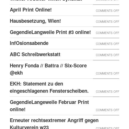
ONLIN
IN
WIENE
UND
April Print Online!
ON
COMMENTS OFF
WIEN
ARBEI
ENDLI
APRIL
BESET
Hausbesetzung, Wien!
ON
COMMENTS OFF
SYNDI
GIBTS
PRINT
HAUSB
GegendieLangweile Print #3 online!
NEN
ON
COMMENTS OFF
ONLIN
WIEN!
RSS
GEGEN
InfOsionsabende
ON
COMMENTS OFF
FEED.
PRINT
INFOS
ABC Schreibwerkstatt
ON
COMMENTS OFF
#3
ABC
ONLIN
Henry Fonda // Battra // Six-Score
SCHRE
@ekh
ON
COMMENTS OFF
HENRY
EKH: Statement zu den
FONDA
eingeschlagenen Fensterscheiben.
ON
COMMENTS OFF
//
EKH:
GegendieLangeweile Februar Print
BATTR
STATE
online!
ON
COMMENTS OFF
//
ZU
GEGEN
Erneuter rechtsextremer Angriff gegen
SIX-
DEN
FEBRU
Kulturverein w23
SCOR
ON
COMMENTS OFF