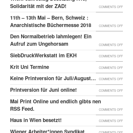
–
GLOBA
Solidarität mit der ZAD!
ON
COMMENTS OFF
DAS
SICHT
WIEN:
11th – 13th Mai – Bern, Schweiz :
LINKE
AUF
JAHRE
Anarchistische Büchermesse 2018
ON
COMMENTS OFF
BEISL“
DIE
BESET
11TH
IN
Den Normalbetrieb lahmlegen! Ein
REPRE
K15,
–
WIEN
Aufruf zum Ungehorsam
DER
ON
COMMENTS OFF
SOLID
13TH
GEFÄN
DEN
SiebDruckWerkstatt im EKH
MIT
ON
COMMENTS OFF
MAI
UND
NORMA
DER
SIEBD
Krit Uni Termine
–
ON
COMMENTS OFF
DIE
LAHML
ZAD!
IM
BERN,
KRIT
SOLID
EIN
Keine Printversion für Juli/August…
ON
COMMENTS OFF
EKH
SCHWE
UNI
MIT
AUFRU
KEINE
Printversion für Juni online!
:
ON
COMMENTS OFF
TERMI
ANARC
ZUM
PRINT
ANARC
PRINT
Mai Print Online und endlich gibts nen
GEFAN
UNGE
FÜR
BÜCH
FÜR
RSS Feed.
ON
COMMENTS OFF
JULI/
2018
JUNI
MAI
Haus in Wien besetzt!
ON
COMMENTS OFF
ONLIN
PRINT
HAUS
Wiener Arbeiter*innen Syndikat
ON
COMMENTS OFF