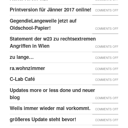
EINGE
PRINT
@EKH
ERNEU
Printversion für Jänner 2017 online!
FENST
ON
COMMENTS OFF
ONLIN
RECHT
PRINT
GegendieLangeweile jetzt auf
ANGRI
FÜR
Oldschool-Papier!
ON
COMMENTS OFF
GEGE
JÄNNE
GEGEN
Statement der w23 zu rechtsextremen
KULTU
2017
JETZT
Angriffen in Wien
W23
ON
COMMENTS OFF
ONLIN
AUF
STATE
zu lange…
ON
COMMENTS OFF
OLDSC
DER
ZU
ra.wohnzimmer
PAPIER
ON
COMMENTS OFF
W23
LANG
RA.WO
ZU
C-Lab Café
ON
COMMENTS OFF
RECHT
C-
Updates more or less done und neuer
ANGRI
LAB
blog
ON
COMMENTS OFF
IN
CAFÉ
UPDAT
Weils immer wieder mal vorkommt.
WIEN
ON
COMMENTS OFF
MORE
WEILS
größeres Update steht bevor!
ON
COMMENTS OFF
OR
IMMER
GRÖSS