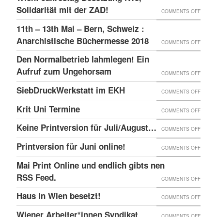
–
GLOBA
Solidarität mit der ZAD!
ON
COMMENTS OFF
DAS
SICHT
WIEN:
11th – 13th Mai – Bern, Schweiz :
LINKE
AUF
JAHRE
Anarchistische Büchermesse 2018
ON
COMMENTS OFF
BEISL“
DIE
BESET
11TH
IN
Den Normalbetrieb lahmlegen! Ein
REPRE
K15,
–
WIEN
Aufruf zum Ungehorsam
DER
ON
COMMENTS OFF
SOLID
13TH
GEFÄN
DEN
SiebDruckWerkstatt im EKH
MIT
ON
COMMENTS OFF
MAI
UND
NORMA
DER
SIEBD
Krit Uni Termine
–
ON
COMMENTS OFF
DIE
LAHML
ZAD!
IM
BERN,
KRIT
SOLID
EIN
Keine Printversion für Juli/August…
ON
COMMENTS OFF
EKH
SCHWE
UNI
MIT
AUFRU
KEINE
Printversion für Juni online!
:
ON
COMMENTS OFF
TERMI
ANARC
ZUM
PRINT
ANARC
PRINT
Mai Print Online und endlich gibts nen
GEFAN
UNGE
FÜR
BÜCH
FÜR
RSS Feed.
ON
COMMENTS OFF
JULI/
2018
JUNI
MAI
Haus in Wien besetzt!
ON
COMMENTS OFF
ONLIN
PRINT
HAUS
Wiener Arbeiter*innen Syndikat
ON
COMMENTS OFF