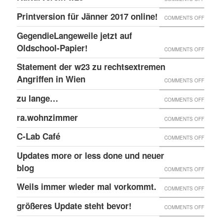
EINGE
PRINT
@EKH
ERNEU
Printversion für Jänner 2017 online!
FENST
ON
COMMENTS OFF
ONLIN
RECHT
PRINT
GegendieLangeweile jetzt auf
ANGRI
FÜR
Oldschool-Papier!
ON
COMMENTS OFF
GEGE
JÄNNE
GEGEN
Statement der w23 zu rechtsextremen
KULTU
2017
JETZT
Angriffen in Wien
W23
ON
COMMENTS OFF
ONLIN
AUF
STATE
zu lange…
ON
COMMENTS OFF
OLDSC
DER
ZU
ra.wohnzimmer
PAPIER
ON
COMMENTS OFF
W23
LANG
RA.WO
ZU
C-Lab Café
ON
COMMENTS OFF
RECHT
C-
Updates more or less done und neuer
ANGRI
LAB
blog
ON
COMMENTS OFF
IN
CAFÉ
UPDAT
Weils immer wieder mal vorkommt.
WIEN
ON
COMMENTS OFF
MORE
WEILS
größeres Update steht bevor!
ON
COMMENTS OFF
OR
IMMER
GRÖSS