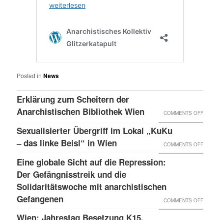
Posted in
News
Erklärung zum Scheitern der
Anarchistischen Bibliothek Wien
ON
COMMENTS OFF
ERKLÄ
Sexualisierter Übergriff im Lokal „KuKu
ZUM
– das linke Beisl“ in Wien
ON
COMMENTS OFF
SCHEI
SEXUA
Eine globale Sicht auf die Repression:
DER
ÜBERG
Der Gefängnisstreik und die
ANARC
IM
Solidaritätswoche mit anarchistischen
BIBLI
Gefangenen
LOKAL
ON
COMMENTS OFF
WIEN
„KUKU
EINE
Wien: Jahrestag Besetzung K15,