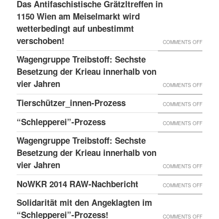
LESS
Das Antifaschistische Grätzltreffen in
WIEDE
PDATE 
1150 Wien am Meiselmarkt wird
DONE
MAL
TEHT B
wetterbedingt auf unbestimmt
UND
VORKO
verschoben!
EVOR
NEUER
ON
COMMENTS OFF
BLOG
DAS
Wagengruppe Treibstoff: Sechste
ANTIF
Besetzung der Krieau innerhalb von
GRÄTZ
vier Jahren
ON
COMMENTS OFF
IN
WAGE
Tierschützer_innen-Prozess
ON
COMMENTS OFF
1150
TREIB
TIERS
“Schlepperei”-Prozess
WIEN
ON
COMMENTS OFF
SECHS
PROZE
AM
“SCHLE
BESET
Wagengruppe Treibstoff: Sechste
MEISE
PROZE
Besetzung der Krieau innerhalb von
DER
WIRD
vier Jahren
KRIEA
ON
COMMENTS OFF
WETTE
INNER
WAGE
NoWKR 2014 RAW-Nachbericht
ON
COMMENTS OFF
AUF
VON
TREIB
NOWK
UNBES
Solidarität mit den Angeklagten im
VIER
SECHS
2014
“Schlepperei”-Prozess!
VERSC
ON
COMMENTS OFF
JAHRE
BESET