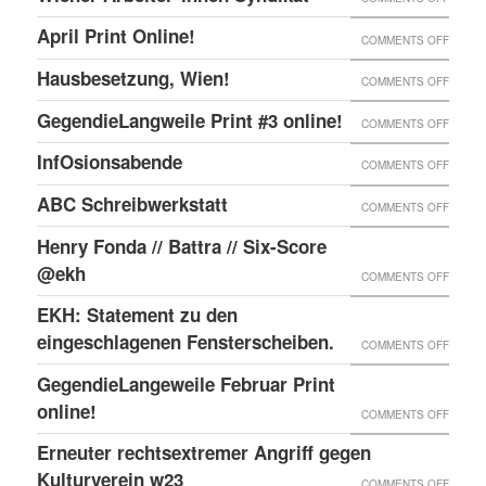
ONLIN
IN
WIENE
UND
April Print Online!
ON
COMMENTS OFF
WIEN
ARBEI
ENDLI
APRIL
BESET
Hausbesetzung, Wien!
ON
COMMENTS OFF
SYNDI
GIBTS
PRINT
HAUSB
GegendieLangweile Print #3 online!
NEN
ON
COMMENTS OFF
ONLIN
WIEN!
RSS
GEGEN
InfOsionsabende
ON
COMMENTS OFF
FEED.
PRINT
INFOS
ABC Schreibwerkstatt
ON
COMMENTS OFF
#3
ABC
ONLIN
Henry Fonda // Battra // Six-Score
SCHRE
@ekh
ON
COMMENTS OFF
HENRY
EKH: Statement zu den
FONDA
eingeschlagenen Fensterscheiben.
ON
COMMENTS OFF
//
EKH:
GegendieLangeweile Februar Print
BATTR
STATE
online!
ON
COMMENTS OFF
//
ZU
GEGEN
Erneuter rechtsextremer Angriff gegen
SIX-
DEN
FEBRU
Kulturverein w23
SCOR
ON
COMMENTS OFF