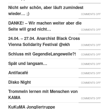
RAW-
SOLID
Nicht sehr schön, aber läuft zumindest
DER
NACHB
MIT
wieder… ;)
KRIEA
ON
COMMENTS OFF
DEN
INNER
NICHT
DANKE! – Wir machen weiter aber die
ANGEK
VON
SEHR
Seite will grad nicht…
ON
COMMENTS OFF
IM
VIER
SCHÖN
DANKE
24.04. – 27.04. Anarchist Black Cross
“SCHLE
JAHRE
ABER
–
Vienna Solidarity Festival @ekh
PROZE
ON
COMMENTS OFF
LÄUFT
WIR
24.04.
Schluss mit GegendieLangeweile?!
ZUMIN
ON
COMMENTS OFF
MACH
–
WIED
SCHLU
Spät und langsam…
WEITE
ON
COMMENTS OFF
27.04.
;)
MIT
ABER
SPÄT
ANARC
Antifacafé
ON
COMMENTS OFF
GEGEN
DIE
UND
BLACK
ANTIF
Disko Night
SEITE
ON
COMMENTS OFF
LANG
CROS
WILL
DISKO
Trommeln lernen mit Menschen von
VIENN
GRAD
NIGHT
KAMA
SOLID
ON
COMMENTS OFF
NICHT
FESTI
TROM
KuKuMA Jongliertruppe