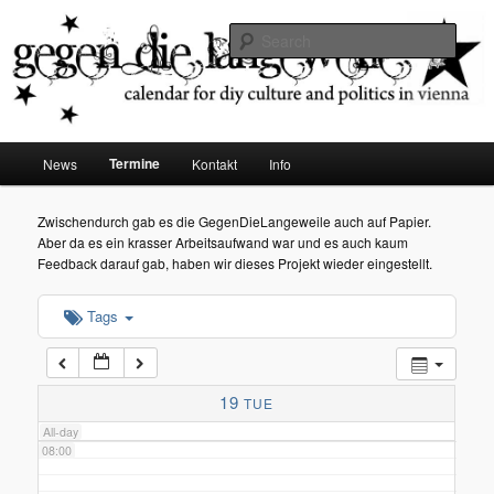
diy dates vienna
Sear
02:00
Gegen die Langeweile
03:00
Main
Termine
News
Kontakt
Info
Skip
menu
04:00
to
Zwischendurch gab es die GegenDieLangeweile auch auf Papier.
Aber da es ein krasser Arbeitsaufwand war und es auch kaum
05:00
primary
Feedback darauf gab, haben wir dieses Projekt wieder eingestellt.
content
Tags
06:00
07:00
19
TUE
All-day
08:00