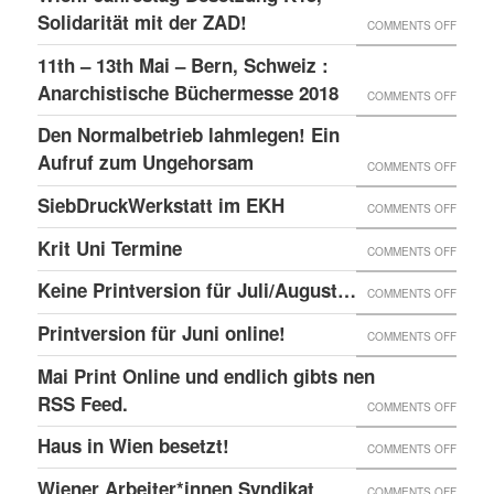
–
GLOBA
Solidarität mit der ZAD!
ON
COMMENTS OFF
DAS
SICHT
WIEN:
11th – 13th Mai – Bern, Schweiz :
LINKE
AUF
JAHRE
Anarchistische Büchermesse 2018
ON
COMMENTS OFF
BEISL“
DIE
BESET
11TH
IN
Den Normalbetrieb lahmlegen! Ein
REPRE
K15,
–
WIEN
Aufruf zum Ungehorsam
DER
ON
COMMENTS OFF
SOLID
13TH
GEFÄN
DEN
SiebDruckWerkstatt im EKH
MIT
ON
COMMENTS OFF
MAI
UND
NORMA
DER
SIEBD
Krit Uni Termine
–
ON
COMMENTS OFF
DIE
LAHML
ZAD!
IM
BERN,
KRIT
SOLID
EIN
Keine Printversion für Juli/August…
ON
COMMENTS OFF
EKH
SCHWE
UNI
MIT
AUFRU
KEINE
Printversion für Juni online!
:
ON
COMMENTS OFF
TERMI
ANARC
ZUM
PRINT
ANARC
PRINT
Mai Print Online und endlich gibts nen
GEFAN
UNGE
FÜR
BÜCH
FÜR
RSS Feed.
ON
COMMENTS OFF
JULI/
2018
JUNI
MAI
Haus in Wien besetzt!
ON
COMMENTS OFF
ONLIN
PRINT
HAUS
Wiener Arbeiter*innen Syndikat
ON
COMMENTS OFF