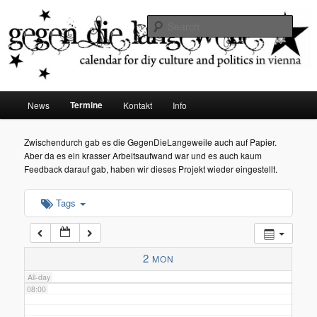
diy dates vienna
Sear
02:00
Gegen die Langeweile
03:00
Main
Termine
News
Kontakt
Info
Skip
menu
04:00
to
Zwischendurch gab es die GegenDieLangeweile auch auf Papier.
Aber da es ein krasser Arbeitsaufwand war und es auch kaum
05:00
primary
Feedback darauf gab, haben wir dieses Projekt wieder eingestellt.
content
Tags
06:00
07:00
2
MON
All-day
08:00