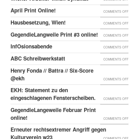
ONLIN
IN
WIENE
UND
April Print Online!
ON
COMMENTS OFF
WIEN
ARBEI
ENDLI
APRIL
BESET
Hausbesetzung, Wien!
ON
COMMENTS OFF
SYNDI
GIBTS
PRINT
HAUSB
GegendieLangweile Print #3 online!
NEN
ON
COMMENTS OFF
ONLIN
WIEN!
RSS
GEGEN
InfOsionsabende
ON
COMMENTS OFF
FEED.
PRINT
INFOS
ABC Schreibwerkstatt
ON
COMMENTS OFF
#3
ABC
ONLIN
Henry Fonda // Battra // Six-Score
SCHRE
@ekh
ON
COMMENTS OFF
HENRY
EKH: Statement zu den
FONDA
eingeschlagenen Fensterscheiben.
ON
COMMENTS OFF
//
EKH:
GegendieLangeweile Februar Print
BATTR
STATE
online!
ON
COMMENTS OFF
//
ZU
GEGEN
Erneuter rechtsextremer Angriff gegen
SIX-
DEN
FEBRU
Kulturverein w23
SCOR
ON
COMMENTS OFF