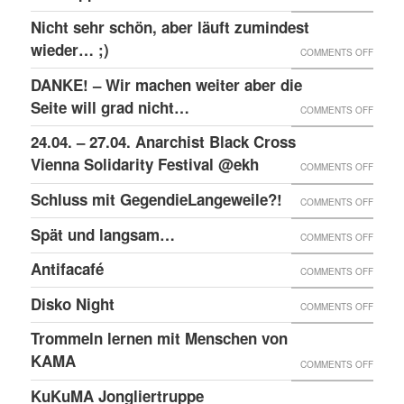
RAW-
SOLID
Nicht sehr schön, aber läuft zumindest
DER
NACHB
MIT
wieder… ;)
KRIEA
ON
COMMENTS OFF
DEN
INNER
NICHT
DANKE! – Wir machen weiter aber die
ANGEK
VON
SEHR
Seite will grad nicht…
ON
COMMENTS OFF
IM
VIER
SCHÖN
DANKE
24.04. – 27.04. Anarchist Black Cross
“SCHLE
JAHRE
ABER
–
Vienna Solidarity Festival @ekh
PROZE
ON
COMMENTS OFF
LÄUFT
WIR
24.04.
Schluss mit GegendieLangeweile?!
ZUMIN
ON
COMMENTS OFF
MACH
–
WIED
SCHLU
Spät und langsam…
WEITE
ON
COMMENTS OFF
27.04.
;)
MIT
ABER
SPÄT
ANARC
Antifacafé
ON
COMMENTS OFF
GEGEN
DIE
UND
BLACK
ANTIF
Disko Night
SEITE
ON
COMMENTS OFF
LANG
CROS
WILL
DISKO
Trommeln lernen mit Menschen von
VIENN
GRAD
NIGHT
KAMA
SOLID
ON
COMMENTS OFF
NICHT
FESTI
TROM
KuKuMA Jongliertruppe