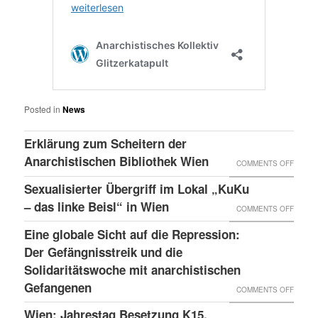
Posted in
News
Erklärung zum Scheitern der
Anarchistischen Bibliothek Wien
ON
COMMENTS OFF
ERKLÄ
Sexualisierter Übergriff im Lokal „KuKu
ZUM
– das linke Beisl“ in Wien
ON
COMMENTS OFF
SCHEI
SEXUA
Eine globale Sicht auf die Repression:
DER
ÜBERG
Der Gefängnisstreik und die
ANARC
IM
Solidaritätswoche mit anarchistischen
BIBLI
Gefangenen
LOKAL
ON
COMMENTS OFF
WIEN
„KUKU
EINE
Wien: Jahrestag Besetzung K15,