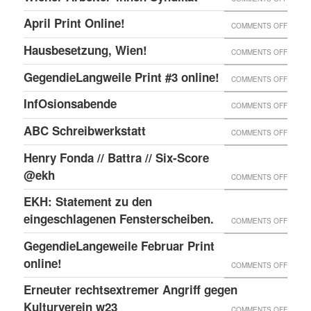
ONLIN
IN
WIENE
UND
April Print Online!
ON
COMMENTS OFF
WIEN
ARBEI
ENDLI
APRIL
BESET
Hausbesetzung, Wien!
ON
COMMENTS OFF
SYNDI
GIBTS
PRINT
HAUSB
GegendieLangweile Print #3 online!
NEN
ON
COMMENTS OFF
ONLIN
WIEN!
RSS
GEGEN
InfOsionsabende
ON
COMMENTS OFF
FEED.
PRINT
INFOS
ABC Schreibwerkstatt
ON
COMMENTS OFF
#3
ABC
ONLIN
Henry Fonda // Battra // Six-Score
SCHRE
@ekh
ON
COMMENTS OFF
HENRY
EKH: Statement zu den
FONDA
eingeschlagenen Fensterscheiben.
ON
COMMENTS OFF
//
EKH:
GegendieLangeweile Februar Print
BATTR
STATE
online!
ON
COMMENTS OFF
//
ZU
GEGEN
Erneuter rechtsextremer Angriff gegen
SIX-
DEN
FEBRU
Kulturverein w23
SCOR
ON
COMMENTS OFF