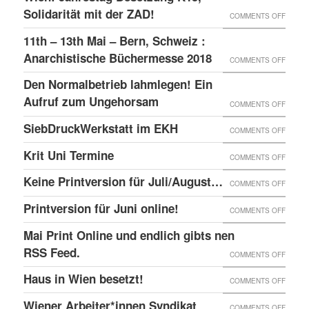
–
GLOBA
Solidarität mit der ZAD!
ON
COMMENTS OFF
DAS
SICHT
WIEN:
11th – 13th Mai – Bern, Schweiz :
LINKE
AUF
JAHRE
Anarchistische Büchermesse 2018
ON
COMMENTS OFF
BEISL“
DIE
BESET
11TH
IN
Den Normalbetrieb lahmlegen! Ein
REPRE
K15,
–
WIEN
Aufruf zum Ungehorsam
DER
ON
COMMENTS OFF
SOLID
13TH
GEFÄN
DEN
SiebDruckWerkstatt im EKH
MIT
ON
COMMENTS OFF
MAI
UND
NORMA
DER
SIEBD
Krit Uni Termine
–
ON
COMMENTS OFF
DIE
LAHML
ZAD!
IM
BERN,
KRIT
SOLID
EIN
Keine Printversion für Juli/August…
ON
COMMENTS OFF
EKH
SCHWE
UNI
MIT
AUFRU
KEINE
Printversion für Juni online!
:
ON
COMMENTS OFF
TERMI
ANARC
ZUM
PRINT
ANARC
PRINT
Mai Print Online und endlich gibts nen
GEFAN
UNGE
FÜR
BÜCH
FÜR
RSS Feed.
ON
COMMENTS OFF
JULI/
2018
JUNI
MAI
Haus in Wien besetzt!
ON
COMMENTS OFF
ONLIN
PRINT
HAUS
Wiener Arbeiter*innen Syndikat
ON
COMMENTS OFF