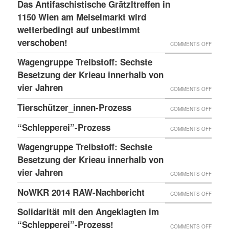
LESS
Das Antifaschistische Grätzltreffen in
WIEDE
PDATE 
1150 Wien am Meiselmarkt wird
DONE
MAL
TEHT B
wetterbedingt auf unbestimmt
UND
VORKO
verschoben!
EVOR
NEUER
ON
COMMENTS OFF
BLOG
DAS
Wagengruppe Treibstoff: Sechste
ANTIF
Besetzung der Krieau innerhalb von
GRÄTZ
vier Jahren
ON
COMMENTS OFF
IN
WAGE
Tierschützer_innen-Prozess
ON
COMMENTS OFF
1150
TREIB
TIERS
“Schlepperei”-Prozess
WIEN
ON
COMMENTS OFF
SECHS
PROZE
AM
“SCHLE
BESET
Wagengruppe Treibstoff: Sechste
MEISE
PROZE
Besetzung der Krieau innerhalb von
DER
WIRD
vier Jahren
KRIEA
ON
COMMENTS OFF
WETTE
INNER
WAGE
NoWKR 2014 RAW-Nachbericht
ON
COMMENTS OFF
AUF
VON
TREIB
NOWK
UNBES
Solidarität mit den Angeklagten im
VIER
SECHS
2014
“Schlepperei”-Prozess!
VERSC
ON
COMMENTS OFF
JAHRE
BESET