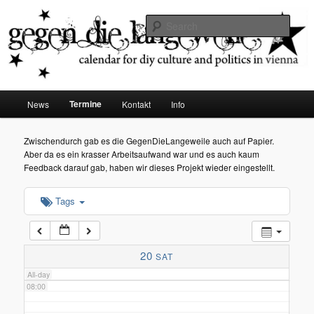
diy dates vienna
Sear
02:00
Gegen die Langeweile
03:00
Main
Termine
News
Kontakt
Info
Skip
menu
04:00
to
Zwischendurch gab es die GegenDieLangeweile auch auf Papier.
Aber da es ein krasser Arbeitsaufwand war und es auch kaum
05:00
primary
Feedback darauf gab, haben wir dieses Projekt wieder eingestellt.
content
Tags
06:00
07:00
20
SAT
All-day
08:00