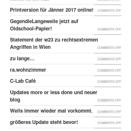
EINGE
PRINT
@EKH
ERNEU
Printversion für Jänner 2017 online!
FENST
ON
COMMENTS OFF
ONLIN
RECHT
PRINT
GegendieLangeweile jetzt auf
ANGRI
FÜR
Oldschool-Papier!
ON
COMMENTS OFF
GEGE
JÄNNE
GEGEN
Statement der w23 zu rechtsextremen
KULTU
2017
JETZT
Angriffen in Wien
W23
ON
COMMENTS OFF
ONLIN
AUF
STATE
zu lange…
ON
COMMENTS OFF
OLDSC
DER
ZU
ra.wohnzimmer
PAPIER
ON
COMMENTS OFF
W23
LANG
RA.WO
ZU
C-Lab Café
ON
COMMENTS OFF
RECHT
C-
Updates more or less done und neuer
ANGRI
LAB
blog
ON
COMMENTS OFF
IN
CAFÉ
UPDAT
Weils immer wieder mal vorkommt.
WIEN
ON
COMMENTS OFF
MORE
WEILS
größeres Update steht bevor!
ON
COMMENTS OFF
OR
IMMER
GRÖSS