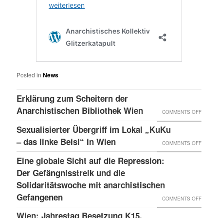
Posted in
News
Erklärung zum Scheitern der
Anarchistischen Bibliothek Wien
ON
COMMENTS OFF
ERKLÄ
Sexualisierter Übergriff im Lokal „KuKu
ZUM
– das linke Beisl“ in Wien
ON
COMMENTS OFF
SCHEI
SEXUA
Eine globale Sicht auf die Repression:
DER
ÜBERG
Der Gefängnisstreik und die
ANARC
IM
Solidaritätswoche mit anarchistischen
BIBLI
Gefangenen
LOKAL
ON
COMMENTS OFF
WIEN
„KUKU
EINE
Wien: Jahrestag Besetzung K15,