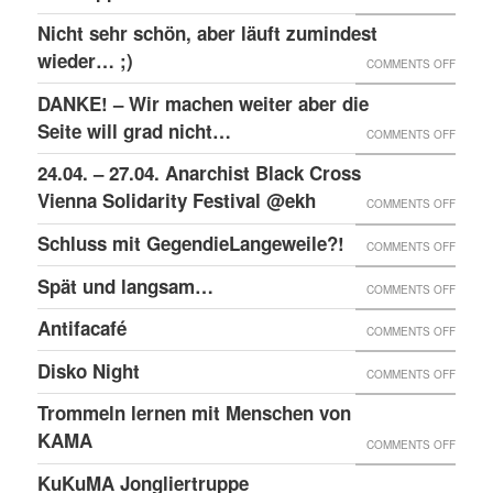
RAW-
SOLID
Nicht sehr schön, aber läuft zumindest
DER
NACHB
MIT
wieder… ;)
KRIEA
ON
COMMENTS OFF
DEN
INNER
NICHT
DANKE! – Wir machen weiter aber die
ANGEK
VON
SEHR
Seite will grad nicht…
ON
COMMENTS OFF
IM
VIER
SCHÖN
DANKE
24.04. – 27.04. Anarchist Black Cross
“SCHLE
JAHRE
ABER
–
Vienna Solidarity Festival @ekh
PROZE
ON
COMMENTS OFF
LÄUFT
WIR
24.04.
Schluss mit GegendieLangeweile?!
ZUMIN
ON
COMMENTS OFF
MACH
–
WIED
SCHLU
Spät und langsam…
WEITE
ON
COMMENTS OFF
27.04.
;)
MIT
ABER
SPÄT
ANARC
Antifacafé
ON
COMMENTS OFF
GEGEN
DIE
UND
BLACK
ANTIF
Disko Night
SEITE
ON
COMMENTS OFF
LANG
CROS
WILL
DISKO
Trommeln lernen mit Menschen von
VIENN
GRAD
NIGHT
KAMA
SOLID
ON
COMMENTS OFF
NICHT
FESTI
TROM
KuKuMA Jongliertruppe