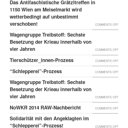
LESS
Das Antifaschistische Grätzltreffen in
WIEDE
PDATE 
1150 Wien am Meiselmarkt wird
DONE
MAL
TEHT B
wetterbedingt auf unbestimmt
UND
VORKO
verschoben!
EVOR
NEUER
ON
COMMENTS OFF
BLOG
DAS
Wagengruppe Treibstoff: Sechste
ANTIF
Besetzung der Krieau innerhalb von
GRÄTZ
vier Jahren
ON
COMMENTS OFF
IN
WAGE
Tierschützer_innen-Prozess
ON
COMMENTS OFF
1150
TREIB
TIERS
“Schlepperei”-Prozess
WIEN
ON
COMMENTS OFF
SECHS
PROZE
AM
“SCHLE
BESET
Wagengruppe Treibstoff: Sechste
MEISE
PROZE
Besetzung der Krieau innerhalb von
DER
WIRD
vier Jahren
KRIEA
ON
COMMENTS OFF
WETTE
INNER
WAGE
NoWKR 2014 RAW-Nachbericht
ON
COMMENTS OFF
AUF
VON
TREIB
NOWK
UNBES
Solidarität mit den Angeklagten im
VIER
SECHS
2014
“Schlepperei”-Prozess!
VERSC
ON
COMMENTS OFF
JAHRE
BESET