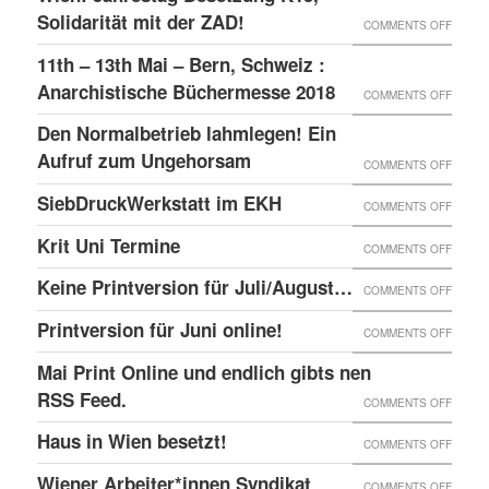
–
GLOBA
Solidarität mit der ZAD!
ON
COMMENTS OFF
DAS
SICHT
WIEN:
11th – 13th Mai – Bern, Schweiz :
LINKE
AUF
JAHRE
Anarchistische Büchermesse 2018
ON
COMMENTS OFF
BEISL“
DIE
BESET
11TH
IN
Den Normalbetrieb lahmlegen! Ein
REPRE
K15,
–
WIEN
Aufruf zum Ungehorsam
DER
ON
COMMENTS OFF
SOLID
13TH
GEFÄN
DEN
SiebDruckWerkstatt im EKH
MIT
ON
COMMENTS OFF
MAI
UND
NORMA
DER
SIEBD
Krit Uni Termine
–
ON
COMMENTS OFF
DIE
LAHML
ZAD!
IM
BERN,
KRIT
SOLID
EIN
Keine Printversion für Juli/August…
ON
COMMENTS OFF
EKH
SCHWE
UNI
MIT
AUFRU
KEINE
Printversion für Juni online!
:
ON
COMMENTS OFF
TERMI
ANARC
ZUM
PRINT
ANARC
PRINT
Mai Print Online und endlich gibts nen
GEFAN
UNGE
FÜR
BÜCH
FÜR
RSS Feed.
ON
COMMENTS OFF
JULI/
2018
JUNI
MAI
Haus in Wien besetzt!
ON
COMMENTS OFF
ONLIN
PRINT
HAUS
Wiener Arbeiter*innen Syndikat
ON
COMMENTS OFF