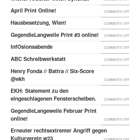
ONLIN
IN
WIENE
UND
April Print Online!
ON
COMMENTS OFF
WIEN
ARBEI
ENDLI
APRIL
BESET
Hausbesetzung, Wien!
ON
COMMENTS OFF
SYNDI
GIBTS
PRINT
HAUSB
GegendieLangweile Print #3 online!
NEN
ON
COMMENTS OFF
ONLIN
WIEN!
RSS
GEGEN
InfOsionsabende
ON
COMMENTS OFF
FEED.
PRINT
INFOS
ABC Schreibwerkstatt
ON
COMMENTS OFF
#3
ABC
ONLIN
Henry Fonda // Battra // Six-Score
SCHRE
@ekh
ON
COMMENTS OFF
HENRY
EKH: Statement zu den
FONDA
eingeschlagenen Fensterscheiben.
ON
COMMENTS OFF
//
EKH:
GegendieLangeweile Februar Print
BATTR
STATE
online!
ON
COMMENTS OFF
//
ZU
GEGEN
Erneuter rechtsextremer Angriff gegen
SIX-
DEN
FEBRU
Kulturverein w23
SCOR
ON
COMMENTS OFF