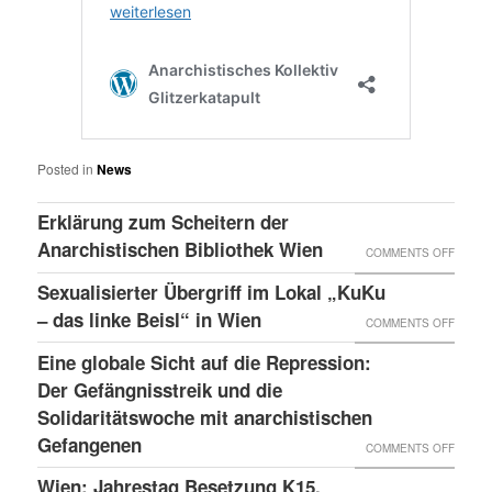
Posted in
News
Erklärung zum Scheitern der
Anarchistischen Bibliothek Wien
ON
COMMENTS OFF
ERKLÄ
Sexualisierter Übergriff im Lokal „KuKu
ZUM
– das linke Beisl“ in Wien
ON
COMMENTS OFF
SCHEI
SEXUA
Eine globale Sicht auf die Repression:
DER
ÜBERG
Der Gefängnisstreik und die
ANARC
IM
Solidaritätswoche mit anarchistischen
BIBLI
Gefangenen
LOKAL
ON
COMMENTS OFF
WIEN
„KUKU
EINE
Wien: Jahrestag Besetzung K15,