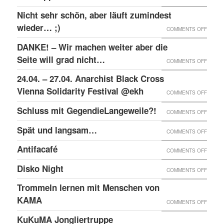
RAW-
SOLID
Nicht sehr schön, aber läuft zumindest
DER
NACHB
MIT
wieder… ;)
KRIEA
ON
COMMENTS OFF
DEN
INNER
NICHT
DANKE! – Wir machen weiter aber die
ANGEK
VON
SEHR
Seite will grad nicht…
ON
COMMENTS OFF
IM
VIER
SCHÖN
DANKE
24.04. – 27.04. Anarchist Black Cross
“SCHLE
JAHRE
ABER
–
Vienna Solidarity Festival @ekh
PROZE
ON
COMMENTS OFF
LÄUFT
WIR
24.04.
Schluss mit GegendieLangeweile?!
ZUMIN
ON
COMMENTS OFF
MACH
–
WIED
SCHLU
Spät und langsam…
WEITE
ON
COMMENTS OFF
27.04.
;)
MIT
ABER
SPÄT
ANARC
Antifacafé
ON
COMMENTS OFF
GEGEN
DIE
UND
BLACK
ANTIF
Disko Night
SEITE
ON
COMMENTS OFF
LANG
CROS
WILL
DISKO
Trommeln lernen mit Menschen von
VIENN
GRAD
NIGHT
KAMA
SOLID
ON
COMMENTS OFF
NICHT
FESTI
TROM
KuKuMA Jongliertruppe