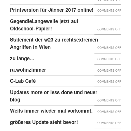
EINGE
PRINT
@EKH
ERNEU
Printversion für Jänner 2017 online!
FENST
ON
COMMENTS OFF
ONLIN
RECHT
PRINT
GegendieLangeweile jetzt auf
ANGRI
FÜR
Oldschool-Papier!
ON
COMMENTS OFF
GEGE
JÄNNE
GEGEN
Statement der w23 zu rechtsextremen
KULTU
2017
JETZT
Angriffen in Wien
W23
ON
COMMENTS OFF
ONLIN
AUF
STATE
zu lange…
ON
COMMENTS OFF
OLDSC
DER
ZU
ra.wohnzimmer
PAPIER
ON
COMMENTS OFF
W23
LANG
RA.WO
ZU
C-Lab Café
ON
COMMENTS OFF
RECHT
C-
Updates more or less done und neuer
ANGRI
LAB
blog
ON
COMMENTS OFF
IN
CAFÉ
UPDAT
Weils immer wieder mal vorkommt.
WIEN
ON
COMMENTS OFF
MORE
WEILS
größeres Update steht bevor!
ON
COMMENTS OFF
OR
IMMER
GRÖSS