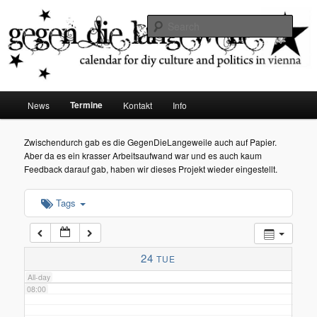
diy dates vienna
Sear
02:00
Gegen die Langeweile
03:00
Main
Termine
News
Kontakt
Info
Skip
menu
04:00
to
Zwischendurch gab es die GegenDieLangeweile auch auf Papier.
Aber da es ein krasser Arbeitsaufwand war und es auch kaum
05:00
primary
Feedback darauf gab, haben wir dieses Projekt wieder eingestellt.
content
Tags
06:00
07:00
24
TUE
All-day
08:00