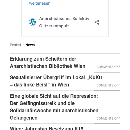
Posted in
News
Erklärung zum Scheitern der
Anarchistischen Bibliothek Wien
ON
COMMENTS OFF
ERKLÄ
Sexualisierter Übergriff im Lokal „KuKu
ZUM
– das linke Beisl“ in Wien
ON
COMMENTS OFF
SCHEI
SEXUA
Eine globale Sicht auf die Repression:
DER
ÜBERG
Der Gefängnisstreik und die
ANARC
IM
Solidaritätswoche mit anarchistischen
BIBLI
Gefangenen
LOKAL
ON
COMMENTS OFF
WIEN
„KUKU
EINE
Wien: Jahrestag Besetzung K15,