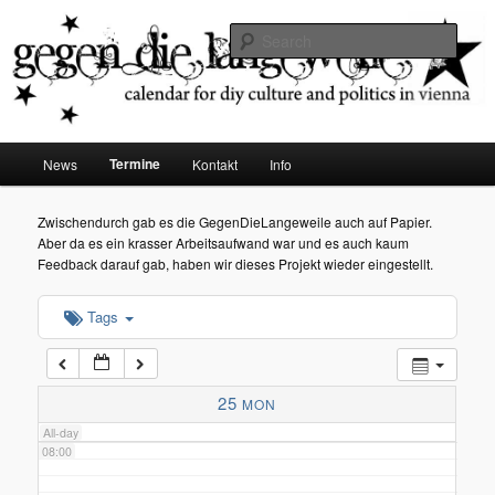
diy dates vienna
Sear
02:00
Gegen die Langeweile
03:00
Main
Termine
News
Kontakt
Info
Skip
menu
04:00
to
Zwischendurch gab es die GegenDieLangeweile auch auf Papier.
Aber da es ein krasser Arbeitsaufwand war und es auch kaum
05:00
primary
Feedback darauf gab, haben wir dieses Projekt wieder eingestellt.
content
Tags
06:00
07:00
25
MON
All-day
08:00