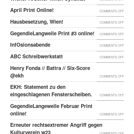
ONLIN
IN
WIENE
UND
April Print Online!
ON
COMMENTS OFF
WIEN
ARBEI
ENDLI
APRIL
BESET
Hausbesetzung, Wien!
ON
COMMENTS OFF
SYNDI
GIBTS
PRINT
HAUSB
GegendieLangweile Print #3 online!
NEN
ON
COMMENTS OFF
ONLIN
WIEN!
RSS
GEGEN
InfOsionsabende
ON
COMMENTS OFF
FEED.
PRINT
INFOS
ABC Schreibwerkstatt
ON
COMMENTS OFF
#3
ABC
ONLIN
Henry Fonda // Battra // Six-Score
SCHRE
@ekh
ON
COMMENTS OFF
HENRY
EKH: Statement zu den
FONDA
eingeschlagenen Fensterscheiben.
ON
COMMENTS OFF
//
EKH:
GegendieLangeweile Februar Print
BATTR
STATE
online!
ON
COMMENTS OFF
//
ZU
GEGEN
Erneuter rechtsextremer Angriff gegen
SIX-
DEN
FEBRU
Kulturverein w23
SCOR
ON
COMMENTS OFF