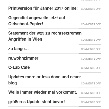
EINGE
PRINT
@EKH
ERNEU
Printversion für Jänner 2017 online!
FENST
ON
COMMENTS OFF
ONLIN
RECHT
PRINT
GegendieLangeweile jetzt auf
ANGRI
FÜR
Oldschool-Papier!
ON
COMMENTS OFF
GEGE
JÄNNE
GEGEN
Statement der w23 zu rechtsextremen
KULTU
2017
JETZT
Angriffen in Wien
W23
ON
COMMENTS OFF
ONLIN
AUF
STATE
zu lange…
ON
COMMENTS OFF
OLDSC
DER
ZU
ra.wohnzimmer
PAPIER
ON
COMMENTS OFF
W23
LANG
RA.WO
ZU
C-Lab Café
ON
COMMENTS OFF
RECHT
C-
Updates more or less done und neuer
ANGRI
LAB
blog
ON
COMMENTS OFF
IN
CAFÉ
UPDAT
Weils immer wieder mal vorkommt.
WIEN
ON
COMMENTS OFF
MORE
WEILS
größeres Update steht bevor!
ON
COMMENTS OFF
OR
IMMER
GRÖSS