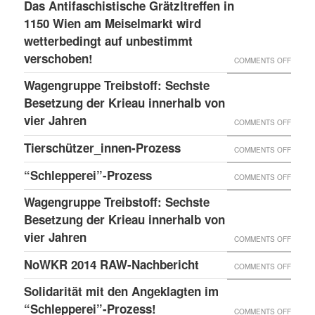
LESS
Das Antifaschistische Grätzltreffen in
WIEDE
PDATE 
1150 Wien am Meiselmarkt wird
DONE
MAL
TEHT B
wetterbedingt auf unbestimmt
UND
VORKO
verschoben!
EVOR
NEUER
ON
COMMENTS OFF
BLOG
DAS
Wagengruppe Treibstoff: Sechste
ANTIF
Besetzung der Krieau innerhalb von
GRÄTZ
vier Jahren
ON
COMMENTS OFF
IN
WAGE
Tierschützer_innen-Prozess
ON
COMMENTS OFF
1150
TREIB
TIERS
“Schlepperei”-Prozess
WIEN
ON
COMMENTS OFF
SECHS
PROZE
AM
“SCHLE
BESET
Wagengruppe Treibstoff: Sechste
MEISE
PROZE
Besetzung der Krieau innerhalb von
DER
WIRD
vier Jahren
KRIEA
ON
COMMENTS OFF
WETTE
INNER
WAGE
NoWKR 2014 RAW-Nachbericht
ON
COMMENTS OFF
AUF
VON
TREIB
NOWK
UNBES
Solidarität mit den Angeklagten im
VIER
SECHS
2014
“Schlepperei”-Prozess!
VERSC
ON
COMMENTS OFF
JAHRE
BESET