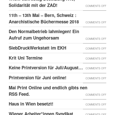
–
GLOBA
Solidarität mit der ZAD!
ON
COMMENTS OFF
DAS
SICHT
WIEN:
11th – 13th Mai – Bern, Schweiz :
LINKE
AUF
JAHRE
Anarchistische Büchermesse 2018
ON
COMMENTS OFF
BEISL“
DIE
BESET
11TH
IN
Den Normalbetrieb lahmlegen! Ein
REPRE
K15,
–
WIEN
Aufruf zum Ungehorsam
DER
ON
COMMENTS OFF
SOLID
13TH
GEFÄN
DEN
SiebDruckWerkstatt im EKH
MIT
ON
COMMENTS OFF
MAI
UND
NORMA
DER
SIEBD
Krit Uni Termine
–
ON
COMMENTS OFF
DIE
LAHML
ZAD!
IM
BERN,
KRIT
SOLID
EIN
Keine Printversion für Juli/August…
ON
COMMENTS OFF
EKH
SCHWE
UNI
MIT
AUFRU
KEINE
Printversion für Juni online!
:
ON
COMMENTS OFF
TERMI
ANARC
ZUM
PRINT
ANARC
PRINT
Mai Print Online und endlich gibts nen
GEFAN
UNGE
FÜR
BÜCH
FÜR
RSS Feed.
ON
COMMENTS OFF
JULI/
2018
JUNI
MAI
Haus in Wien besetzt!
ON
COMMENTS OFF
ONLIN
PRINT
HAUS
Wiener Arbeiter*innen Syndikat
ON
COMMENTS OFF