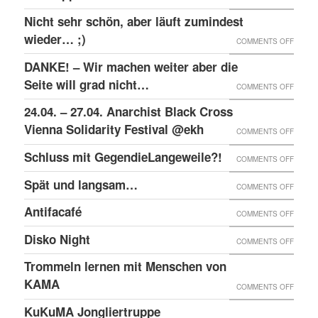
RAW-
SOLID
Nicht sehr schön, aber läuft zumindest
DER
NACHB
MIT
wieder… ;)
KRIEA
ON
COMMENTS OFF
DEN
INNER
NICHT
DANKE! – Wir machen weiter aber die
ANGEK
VON
SEHR
Seite will grad nicht…
ON
COMMENTS OFF
IM
VIER
SCHÖN
DANKE
24.04. – 27.04. Anarchist Black Cross
“SCHLE
JAHRE
ABER
–
Vienna Solidarity Festival @ekh
PROZE
ON
COMMENTS OFF
LÄUFT
WIR
24.04.
Schluss mit GegendieLangeweile?!
ZUMIN
ON
COMMENTS OFF
MACH
–
WIED
SCHLU
Spät und langsam…
WEITE
ON
COMMENTS OFF
27.04.
;)
MIT
ABER
SPÄT
ANARC
Antifacafé
ON
COMMENTS OFF
GEGEN
DIE
UND
BLACK
ANTIF
Disko Night
SEITE
ON
COMMENTS OFF
LANG
CROS
WILL
DISKO
Trommeln lernen mit Menschen von
VIENN
GRAD
NIGHT
KAMA
SOLID
ON
COMMENTS OFF
NICHT
FESTI
TROM
KuKuMA Jongliertruppe