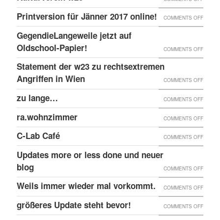
EINGE
PRINT
@EKH
ERNEU
Printversion für Jänner 2017 online!
FENST
ON
COMMENTS OFF
ONLIN
RECHT
PRINT
GegendieLangeweile jetzt auf
ANGRI
FÜR
Oldschool-Papier!
ON
COMMENTS OFF
GEGE
JÄNNE
GEGEN
Statement der w23 zu rechtsextremen
KULTU
2017
JETZT
Angriffen in Wien
W23
ON
COMMENTS OFF
ONLIN
AUF
STATE
zu lange…
ON
COMMENTS OFF
OLDSC
DER
ZU
ra.wohnzimmer
PAPIER
ON
COMMENTS OFF
W23
LANG
RA.WO
ZU
C-Lab Café
ON
COMMENTS OFF
RECHT
C-
Updates more or less done und neuer
ANGRI
LAB
blog
ON
COMMENTS OFF
IN
CAFÉ
UPDAT
Weils immer wieder mal vorkommt.
WIEN
ON
COMMENTS OFF
MORE
WEILS
größeres Update steht bevor!
ON
COMMENTS OFF
OR
IMMER
GRÖSS