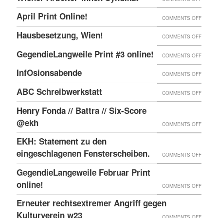
ONLIN
IN
WIENE
UND
April Print Online!
ON
COMMENTS OFF
WIEN
ARBEI
ENDLI
APRIL
BESET
Hausbesetzung, Wien!
ON
COMMENTS OFF
SYNDI
GIBTS
PRINT
HAUSB
GegendieLangweile Print #3 online!
NEN
ON
COMMENTS OFF
ONLIN
WIEN!
RSS
GEGEN
InfOsionsabende
ON
COMMENTS OFF
FEED.
PRINT
INFOS
ABC Schreibwerkstatt
ON
COMMENTS OFF
#3
ABC
ONLIN
Henry Fonda // Battra // Six-Score
SCHRE
@ekh
ON
COMMENTS OFF
HENRY
EKH: Statement zu den
FONDA
eingeschlagenen Fensterscheiben.
ON
COMMENTS OFF
//
EKH:
GegendieLangeweile Februar Print
BATTR
STATE
online!
ON
COMMENTS OFF
//
ZU
GEGEN
Erneuter rechtsextremer Angriff gegen
SIX-
DEN
FEBRU
Kulturverein w23
SCOR
ON
COMMENTS OFF