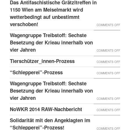
LESS
Das Antifaschistische Grätzltreffen in
WIEDE
PDATE 
1150 Wien am Meiselmarkt wird
DONE
MAL
TEHT B
wetterbedingt auf unbestimmt
UND
VORKO
verschoben!
EVOR
NEUER
ON
COMMENTS OFF
BLOG
DAS
Wagengruppe Treibstoff: Sechste
ANTIF
Besetzung der Krieau innerhalb von
GRÄTZ
vier Jahren
ON
COMMENTS OFF
IN
WAGE
Tierschützer_innen-Prozess
ON
COMMENTS OFF
1150
TREIB
TIERS
“Schlepperei”-Prozess
WIEN
ON
COMMENTS OFF
SECHS
PROZE
AM
“SCHLE
BESET
Wagengruppe Treibstoff: Sechste
MEISE
PROZE
Besetzung der Krieau innerhalb von
DER
WIRD
vier Jahren
KRIEA
ON
COMMENTS OFF
WETTE
INNER
WAGE
NoWKR 2014 RAW-Nachbericht
ON
COMMENTS OFF
AUF
VON
TREIB
NOWK
UNBES
Solidarität mit den Angeklagten im
VIER
SECHS
2014
“Schlepperei”-Prozess!
VERSC
ON
COMMENTS OFF
JAHRE
BESET