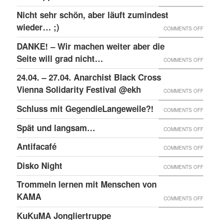
RAW-
SOLID
Nicht sehr schön, aber läuft zumindest
DER
NACHB
MIT
wieder… ;)
KRIEA
ON
COMMENTS OFF
DEN
INNER
NICHT
DANKE! – Wir machen weiter aber die
ANGEK
VON
SEHR
Seite will grad nicht…
ON
COMMENTS OFF
IM
VIER
SCHÖN
DANKE
24.04. – 27.04. Anarchist Black Cross
“SCHLE
JAHRE
ABER
–
Vienna Solidarity Festival @ekh
PROZE
ON
COMMENTS OFF
LÄUFT
WIR
24.04.
Schluss mit GegendieLangeweile?!
ZUMIN
ON
COMMENTS OFF
MACH
–
WIED
SCHLU
Spät und langsam…
WEITE
ON
COMMENTS OFF
27.04.
;)
MIT
ABER
SPÄT
ANARC
Antifacafé
ON
COMMENTS OFF
GEGEN
DIE
UND
BLACK
ANTIF
Disko Night
SEITE
ON
COMMENTS OFF
LANG
CROS
WILL
DISKO
Trommeln lernen mit Menschen von
VIENN
GRAD
NIGHT
KAMA
SOLID
ON
COMMENTS OFF
NICHT
FESTI
TROM
KuKuMA Jongliertruppe