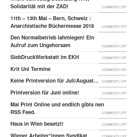
–
GLOBA
Solidarität mit der ZAD!
ON
COMMENTS OFF
DAS
SICHT
WIEN:
11th – 13th Mai – Bern, Schweiz :
LINKE
AUF
JAHRE
Anarchistische Büchermesse 2018
ON
COMMENTS OFF
BEISL“
DIE
BESET
11TH
IN
Den Normalbetrieb lahmlegen! Ein
REPRE
K15,
–
WIEN
Aufruf zum Ungehorsam
DER
ON
COMMENTS OFF
SOLID
13TH
GEFÄN
DEN
SiebDruckWerkstatt im EKH
MIT
ON
COMMENTS OFF
MAI
UND
NORMA
DER
SIEBD
Krit Uni Termine
–
ON
COMMENTS OFF
DIE
LAHML
ZAD!
IM
BERN,
KRIT
SOLID
EIN
Keine Printversion für Juli/August…
ON
COMMENTS OFF
EKH
SCHWE
UNI
MIT
AUFRU
KEINE
Printversion für Juni online!
:
ON
COMMENTS OFF
TERMI
ANARC
ZUM
PRINT
ANARC
PRINT
Mai Print Online und endlich gibts nen
GEFAN
UNGE
FÜR
BÜCH
FÜR
RSS Feed.
ON
COMMENTS OFF
JULI/
2018
JUNI
MAI
Haus in Wien besetzt!
ON
COMMENTS OFF
ONLIN
PRINT
HAUS
Wiener Arbeiter*innen Syndikat
ON
COMMENTS OFF