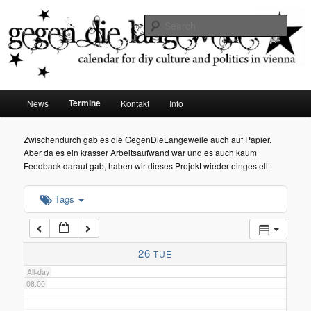
diy dates vienna
Sear
02:00
Gegen die Langeweile
03:00
Main
Termine
News
Kontakt
Info
Skip
menu
04:00
to
Zwischendurch gab es die GegenDieLangeweile auch auf Papier.
Aber da es ein krasser Arbeitsaufwand war und es auch kaum
05:00
primary
Feedback darauf gab, haben wir dieses Projekt wieder eingestellt.
content
Tags
06:00
07:00
26
TUE
All-day
08:00