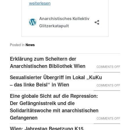
Posted in
News
Erklärung zum Scheitern der
Anarchistischen Bibliothek Wien
ON
COMMENTS OFF
ERKLÄ
Sexualisierter Übergriff im Lokal „KuKu
ZUM
– das linke Beisl“ in Wien
ON
COMMENTS OFF
SCHEI
SEXUA
Eine globale Sicht auf die Repression:
DER
ÜBERG
Der Gefängnisstreik und die
ANARC
IM
Solidaritätswoche mit anarchistischen
BIBLI
Gefangenen
LOKAL
ON
COMMENTS OFF
WIEN
„KUKU
EINE
Wien: Jahrestag Besetzung K15,