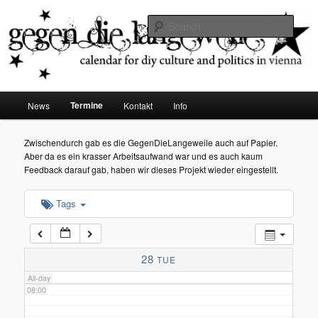
diy dates vienna
Sear
02:00
Gegen die Langeweile
03:00
Main
Termine
News
Kontakt
Info
Skip
menu
04:00
to
Zwischendurch gab es die GegenDieLangeweile auch auf Papier.
Aber da es ein krasser Arbeitsaufwand war und es auch kaum
05:00
primary
Feedback darauf gab, haben wir dieses Projekt wieder eingestellt.
content
Tags
06:00
07:00
28
TUE
All-day
08:00