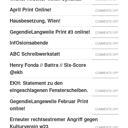
ONLIN
IN
WIENE
UND
April Print Online!
ON
COMMENTS OFF
WIEN
ARBEI
ENDLI
APRIL
BESET
Hausbesetzung, Wien!
ON
COMMENTS OFF
SYNDI
GIBTS
PRINT
HAUSB
GegendieLangweile Print #3 online!
NEN
ON
COMMENTS OFF
ONLIN
WIEN!
RSS
GEGEN
InfOsionsabende
ON
COMMENTS OFF
FEED.
PRINT
INFOS
ABC Schreibwerkstatt
ON
COMMENTS OFF
#3
ABC
ONLIN
Henry Fonda // Battra // Six-Score
SCHRE
@ekh
ON
COMMENTS OFF
HENRY
EKH: Statement zu den
FONDA
eingeschlagenen Fensterscheiben.
ON
COMMENTS OFF
//
EKH:
GegendieLangeweile Februar Print
BATTR
STATE
online!
ON
COMMENTS OFF
//
ZU
GEGEN
Erneuter rechtsextremer Angriff gegen
SIX-
DEN
FEBRU
Kulturverein w23
SCOR
ON
COMMENTS OFF