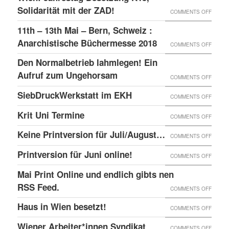
–
GLOBA
Solidarität mit der ZAD!
ON
COMMENTS OFF
DAS
SICHT
WIEN:
11th – 13th Mai – Bern, Schweiz :
LINKE
AUF
JAHRE
Anarchistische Büchermesse 2018
ON
COMMENTS OFF
BEISL“
DIE
BESET
11TH
IN
Den Normalbetrieb lahmlegen! Ein
REPRE
K15,
–
WIEN
Aufruf zum Ungehorsam
DER
ON
COMMENTS OFF
SOLID
13TH
GEFÄN
DEN
SiebDruckWerkstatt im EKH
MIT
ON
COMMENTS OFF
MAI
UND
NORMA
DER
SIEBD
Krit Uni Termine
–
ON
COMMENTS OFF
DIE
LAHML
ZAD!
IM
BERN,
KRIT
SOLID
EIN
Keine Printversion für Juli/August…
ON
COMMENTS OFF
EKH
SCHWE
UNI
MIT
AUFRU
KEINE
Printversion für Juni online!
:
ON
COMMENTS OFF
TERMI
ANARC
ZUM
PRINT
ANARC
PRINT
Mai Print Online und endlich gibts nen
GEFAN
UNGE
FÜR
BÜCH
FÜR
RSS Feed.
ON
COMMENTS OFF
JULI/
2018
JUNI
MAI
Haus in Wien besetzt!
ON
COMMENTS OFF
ONLIN
PRINT
HAUS
Wiener Arbeiter*innen Syndikat
ON
COMMENTS OFF