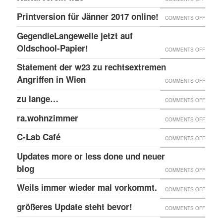
EINGE
PRINT
@EKH
ERNEU
Printversion für Jänner 2017 online!
FENST
ON
COMMENTS OFF
ONLIN
RECHT
PRINT
GegendieLangeweile jetzt auf
ANGRI
FÜR
Oldschool-Papier!
ON
COMMENTS OFF
GEGE
JÄNNE
GEGEN
Statement der w23 zu rechtsextremen
KULTU
2017
JETZT
Angriffen in Wien
W23
ON
COMMENTS OFF
ONLIN
AUF
STATE
zu lange…
ON
COMMENTS OFF
OLDSC
DER
ZU
ra.wohnzimmer
PAPIER
ON
COMMENTS OFF
W23
LANG
RA.WO
ZU
C-Lab Café
ON
COMMENTS OFF
RECHT
C-
Updates more or less done und neuer
ANGRI
LAB
blog
ON
COMMENTS OFF
IN
CAFÉ
UPDAT
Weils immer wieder mal vorkommt.
WIEN
ON
COMMENTS OFF
MORE
WEILS
größeres Update steht bevor!
ON
COMMENTS OFF
OR
IMMER
GRÖSS