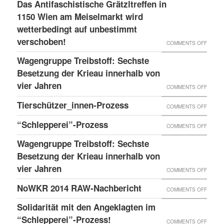
LESS
Das Antifaschistische Grätzltreffen in
WIEDE
PDATE 
1150 Wien am Meiselmarkt wird
DONE
MAL
TEHT B
wetterbedingt auf unbestimmt
UND
VORKO
verschoben!
EVOR
NEUER
ON
COMMENTS OFF
BLOG
DAS
Wagengruppe Treibstoff: Sechste
ANTIF
Besetzung der Krieau innerhalb von
GRÄTZ
vier Jahren
ON
COMMENTS OFF
IN
WAGE
Tierschützer_innen-Prozess
ON
COMMENTS OFF
1150
TREIB
TIERS
“Schlepperei”-Prozess
WIEN
ON
COMMENTS OFF
SECHS
PROZE
AM
“SCHLE
BESET
Wagengruppe Treibstoff: Sechste
MEISE
PROZE
Besetzung der Krieau innerhalb von
DER
WIRD
vier Jahren
KRIEA
ON
COMMENTS OFF
WETTE
INNER
WAGE
NoWKR 2014 RAW-Nachbericht
ON
COMMENTS OFF
AUF
VON
TREIB
NOWK
UNBES
Solidarität mit den Angeklagten im
VIER
SECHS
2014
“Schlepperei”-Prozess!
VERSC
ON
COMMENTS OFF
JAHRE
BESET