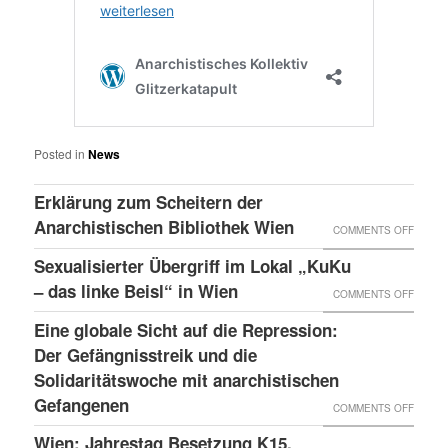
Posted in
News
Erklärung zum Scheitern der
Anarchistischen Bibliothek Wien
ON
COMMENTS OFF
ERKLÄ
Sexualisierter Übergriff im Lokal „KuKu
ZUM
– das linke Beisl“ in Wien
ON
COMMENTS OFF
SCHEI
SEXUA
Eine globale Sicht auf die Repression:
DER
ÜBERG
Der Gefängnisstreik und die
ANARC
IM
Solidaritätswoche mit anarchistischen
BIBLI
Gefangenen
LOKAL
ON
COMMENTS OFF
WIEN
„KUKU
EINE
Wien: Jahrestag Besetzung K15,