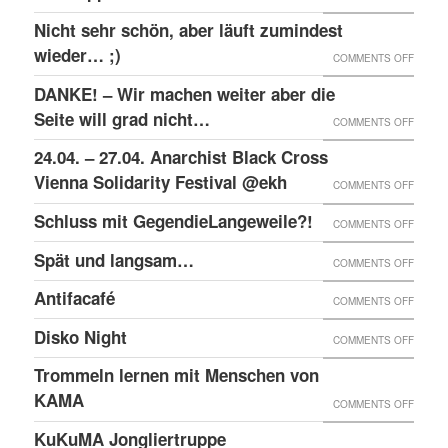
RAW-
SOLID
Nicht sehr schön, aber läuft zumindest
DER
NACHB
MIT
wieder… ;)
KRIEA
ON
COMMENTS OFF
DEN
INNER
NICHT
DANKE! – Wir machen weiter aber die
ANGEK
VON
SEHR
Seite will grad nicht…
ON
COMMENTS OFF
IM
VIER
SCHÖN
DANKE
24.04. – 27.04. Anarchist Black Cross
“SCHLE
JAHRE
ABER
–
Vienna Solidarity Festival @ekh
PROZE
ON
COMMENTS OFF
LÄUFT
WIR
24.04.
Schluss mit GegendieLangeweile?!
ZUMIN
ON
COMMENTS OFF
MACH
–
WIED
SCHLU
Spät und langsam…
WEITE
ON
COMMENTS OFF
27.04.
;)
MIT
ABER
SPÄT
ANARC
Antifacafé
ON
COMMENTS OFF
GEGEN
DIE
UND
BLACK
ANTIF
Disko Night
SEITE
ON
COMMENTS OFF
LANG
CROS
WILL
DISKO
Trommeln lernen mit Menschen von
VIENN
GRAD
NIGHT
KAMA
SOLID
ON
COMMENTS OFF
NICHT
FESTI
TROM
KuKuMA Jongliertruppe