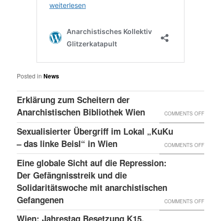
Posted in
News
Erklärung zum Scheitern der
Anarchistischen Bibliothek Wien
ON
COMMENTS OFF
ERKLÄ
Sexualisierter Übergriff im Lokal „KuKu
ZUM
– das linke Beisl“ in Wien
ON
COMMENTS OFF
SCHEI
SEXUA
Eine globale Sicht auf die Repression:
DER
ÜBERG
Der Gefängnisstreik und die
ANARC
IM
Solidaritätswoche mit anarchistischen
BIBLI
Gefangenen
LOKAL
ON
COMMENTS OFF
WIEN
„KUKU
EINE
Wien: Jahrestag Besetzung K15,