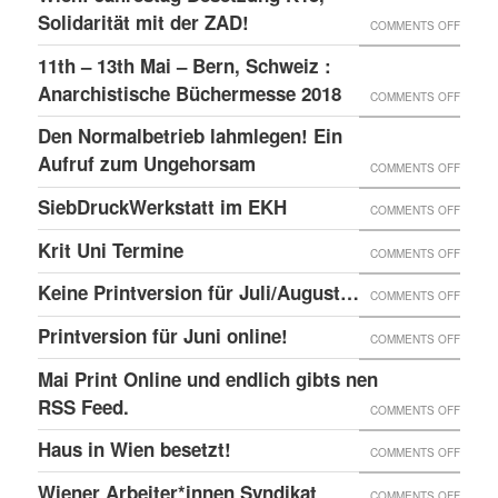
–
GLOBA
Solidarität mit der ZAD!
ON
COMMENTS OFF
DAS
SICHT
WIEN:
11th – 13th Mai – Bern, Schweiz :
LINKE
AUF
JAHRE
Anarchistische Büchermesse 2018
ON
COMMENTS OFF
BEISL“
DIE
BESET
11TH
IN
Den Normalbetrieb lahmlegen! Ein
REPRE
K15,
–
WIEN
Aufruf zum Ungehorsam
DER
ON
COMMENTS OFF
SOLID
13TH
GEFÄN
DEN
SiebDruckWerkstatt im EKH
MIT
ON
COMMENTS OFF
MAI
UND
NORMA
DER
SIEBD
Krit Uni Termine
–
ON
COMMENTS OFF
DIE
LAHML
ZAD!
IM
BERN,
KRIT
SOLID
EIN
Keine Printversion für Juli/August…
ON
COMMENTS OFF
EKH
SCHWE
UNI
MIT
AUFRU
KEINE
Printversion für Juni online!
:
ON
COMMENTS OFF
TERMI
ANARC
ZUM
PRINT
ANARC
PRINT
Mai Print Online und endlich gibts nen
GEFAN
UNGE
FÜR
BÜCH
FÜR
RSS Feed.
ON
COMMENTS OFF
JULI/
2018
JUNI
MAI
Haus in Wien besetzt!
ON
COMMENTS OFF
ONLIN
PRINT
HAUS
Wiener Arbeiter*innen Syndikat
ON
COMMENTS OFF