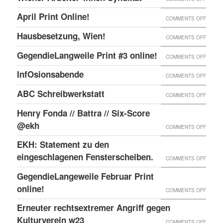
ONLIN
IN
WIENE
UND
April Print Online!
ON
COMMENTS OFF
WIEN
ARBEI
ENDLI
APRIL
BESET
Hausbesetzung, Wien!
ON
COMMENTS OFF
SYNDI
GIBTS
PRINT
HAUSB
GegendieLangweile Print #3 online!
NEN
ON
COMMENTS OFF
ONLIN
WIEN!
RSS
GEGEN
InfOsionsabende
ON
COMMENTS OFF
FEED.
PRINT
INFOS
ABC Schreibwerkstatt
ON
COMMENTS OFF
#3
ABC
ONLIN
Henry Fonda // Battra // Six-Score
SCHRE
@ekh
ON
COMMENTS OFF
HENRY
EKH: Statement zu den
FONDA
eingeschlagenen Fensterscheiben.
ON
COMMENTS OFF
//
EKH:
GegendieLangeweile Februar Print
BATTR
STATE
online!
ON
COMMENTS OFF
//
ZU
GEGEN
Erneuter rechtsextremer Angriff gegen
SIX-
DEN
FEBRU
Kulturverein w23
SCOR
ON
COMMENTS OFF