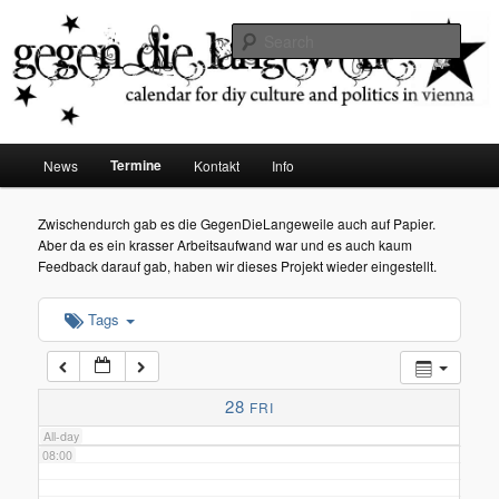
diy dates vienna
Sear
02:00
Gegen die Langeweile
03:00
Main
Termine
News
Kontakt
Info
Skip
menu
04:00
to
Zwischendurch gab es die GegenDieLangeweile auch auf Papier.
Aber da es ein krasser Arbeitsaufwand war und es auch kaum
05:00
primary
Feedback darauf gab, haben wir dieses Projekt wieder eingestellt.
content
Tags
06:00
07:00
28
FRI
All-day
08:00