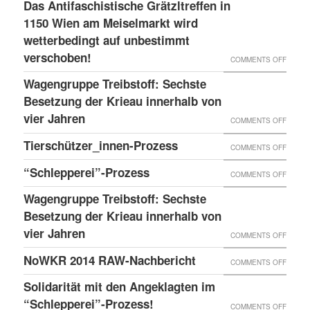
LESS
Das Antifaschistische Grätzltreffen in
WIEDE
PDATE 
1150 Wien am Meiselmarkt wird
DONE
MAL
TEHT B
wetterbedingt auf unbestimmt
UND
VORKO
verschoben!
EVOR
NEUER
ON
COMMENTS OFF
BLOG
DAS
Wagengruppe Treibstoff: Sechste
ANTIF
Besetzung der Krieau innerhalb von
GRÄTZ
vier Jahren
ON
COMMENTS OFF
IN
WAGE
Tierschützer_innen-Prozess
ON
COMMENTS OFF
1150
TREIB
TIERS
“Schlepperei”-Prozess
WIEN
ON
COMMENTS OFF
SECHS
PROZE
AM
“SCHLE
BESET
Wagengruppe Treibstoff: Sechste
MEISE
PROZE
Besetzung der Krieau innerhalb von
DER
WIRD
vier Jahren
KRIEA
ON
COMMENTS OFF
WETTE
INNER
WAGE
NoWKR 2014 RAW-Nachbericht
ON
COMMENTS OFF
AUF
VON
TREIB
NOWK
UNBES
Solidarität mit den Angeklagten im
VIER
SECHS
2014
“Schlepperei”-Prozess!
VERSC
ON
COMMENTS OFF
JAHRE
BESET