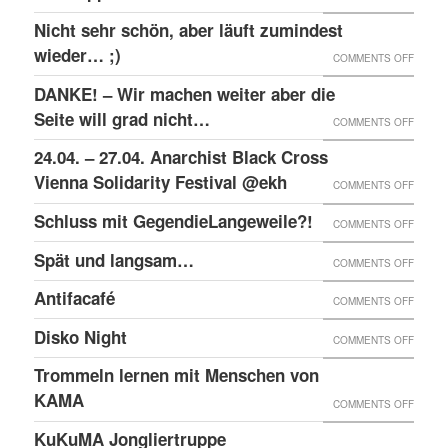
RAW-
SOLID
Nicht sehr schön, aber läuft zumindest
DER
NACHB
MIT
wieder… ;)
KRIEA
ON
COMMENTS OFF
DEN
INNER
NICHT
DANKE! – Wir machen weiter aber die
ANGEK
VON
SEHR
Seite will grad nicht…
ON
COMMENTS OFF
IM
VIER
SCHÖN
DANKE
24.04. – 27.04. Anarchist Black Cross
“SCHLE
JAHRE
ABER
–
Vienna Solidarity Festival @ekh
PROZE
ON
COMMENTS OFF
LÄUFT
WIR
24.04.
Schluss mit GegendieLangeweile?!
ZUMIN
ON
COMMENTS OFF
MACH
–
WIED
SCHLU
Spät und langsam…
WEITE
ON
COMMENTS OFF
27.04.
;)
MIT
ABER
SPÄT
ANARC
Antifacafé
ON
COMMENTS OFF
GEGEN
DIE
UND
BLACK
ANTIF
Disko Night
SEITE
ON
COMMENTS OFF
LANG
CROS
WILL
DISKO
Trommeln lernen mit Menschen von
VIENN
GRAD
NIGHT
KAMA
SOLID
ON
COMMENTS OFF
NICHT
FESTI
TROM
KuKuMA Jongliertruppe