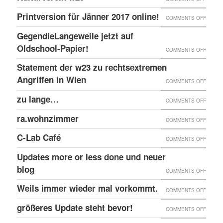
EINGE
PRINT
@EKH
ERNEU
Printversion für Jänner 2017 online!
FENST
ON
COMMENTS OFF
ONLIN
RECHT
PRINT
GegendieLangeweile jetzt auf
ANGRI
FÜR
Oldschool-Papier!
ON
COMMENTS OFF
GEGE
JÄNNE
GEGEN
Statement der w23 zu rechtsextremen
KULTU
2017
JETZT
Angriffen in Wien
W23
ON
COMMENTS OFF
ONLIN
AUF
STATE
zu lange…
ON
COMMENTS OFF
OLDSC
DER
ZU
ra.wohnzimmer
PAPIER
ON
COMMENTS OFF
W23
LANG
RA.WO
ZU
C-Lab Café
ON
COMMENTS OFF
RECHT
C-
Updates more or less done und neuer
ANGRI
LAB
blog
ON
COMMENTS OFF
IN
CAFÉ
UPDAT
Weils immer wieder mal vorkommt.
WIEN
ON
COMMENTS OFF
MORE
WEILS
größeres Update steht bevor!
ON
COMMENTS OFF
OR
IMMER
GRÖSS