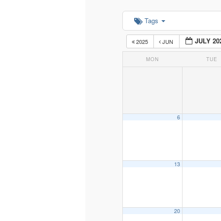
Tags
content
JULY 20
2025
JUN
MON
TUE
6
13
20