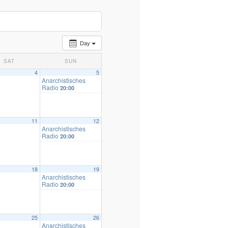
Day
SAT
SUN
4
5
Anarchistisches
Radio
20:00
11
12
Anarchistisches
Radio
20:00
18
19
Anarchistisches
Radio
20:00
25
26
Anarchistisches