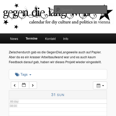
diy dates vienna
Sear
02:00
Gegen die Langeweile
03:00
Main
Termine
News
Kontakt
Info
Skip
menu
04:00
to
Zwischendurch gab es die GegenDieLangeweile auch auf Papier.
Aber da es ein krasser Arbeitsaufwand war und es auch kaum
05:00
primary
Feedback darauf gab, haben wir dieses Projekt wieder eingestellt.
content
Tags
06:00
07:00
31
SUN
All-day
08:00