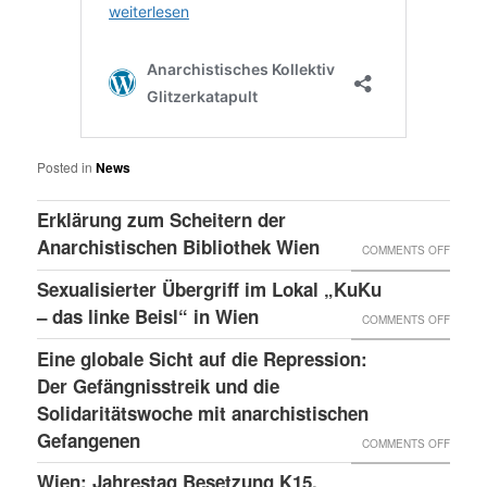
Posted in
News
Erklärung zum Scheitern der
Anarchistischen Bibliothek Wien
ON
COMMENTS OFF
ERKLÄ
Sexualisierter Übergriff im Lokal „KuKu
ZUM
– das linke Beisl“ in Wien
ON
COMMENTS OFF
SCHEI
SEXUA
Eine globale Sicht auf die Repression:
DER
ÜBERG
Der Gefängnisstreik und die
ANARC
IM
Solidaritätswoche mit anarchistischen
BIBLI
Gefangenen
LOKAL
ON
COMMENTS OFF
WIEN
„KUKU
EINE
Wien: Jahrestag Besetzung K15,