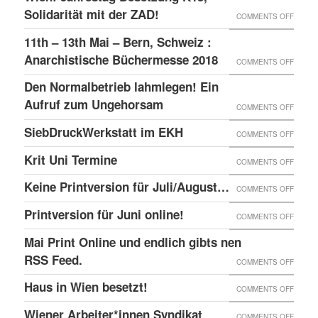
–
GLOBA
Solidarität mit der ZAD!
ON
COMMENTS OFF
DAS
SICHT
WIEN:
11th – 13th Mai – Bern, Schweiz :
LINKE
AUF
JAHRE
Anarchistische Büchermesse 2018
ON
COMMENTS OFF
BEISL“
DIE
BESET
11TH
IN
Den Normalbetrieb lahmlegen! Ein
REPRE
K15,
–
WIEN
Aufruf zum Ungehorsam
DER
ON
COMMENTS OFF
SOLID
13TH
GEFÄN
DEN
SiebDruckWerkstatt im EKH
MIT
ON
COMMENTS OFF
MAI
UND
NORMA
DER
SIEBD
Krit Uni Termine
–
ON
COMMENTS OFF
DIE
LAHML
ZAD!
IM
BERN,
KRIT
SOLID
EIN
Keine Printversion für Juli/August…
ON
COMMENTS OFF
EKH
SCHWE
UNI
MIT
AUFRU
KEINE
Printversion für Juni online!
:
ON
COMMENTS OFF
TERMI
ANARC
ZUM
PRINT
ANARC
PRINT
Mai Print Online und endlich gibts nen
GEFAN
UNGE
FÜR
BÜCH
FÜR
RSS Feed.
ON
COMMENTS OFF
JULI/
2018
JUNI
MAI
Haus in Wien besetzt!
ON
COMMENTS OFF
ONLIN
PRINT
HAUS
Wiener Arbeiter*innen Syndikat
ON
COMMENTS OFF