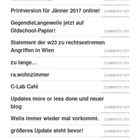
EINGE
PRINT
@EKH
ERNEU
Printversion für Jänner 2017 online!
FENST
ON
COMMENTS OFF
ONLIN
RECHT
PRINT
GegendieLangeweile jetzt auf
ANGRI
FÜR
Oldschool-Papier!
ON
COMMENTS OFF
GEGE
JÄNNE
GEGEN
Statement der w23 zu rechtsextremen
KULTU
2017
JETZT
Angriffen in Wien
W23
ON
COMMENTS OFF
ONLIN
AUF
STATE
zu lange…
ON
COMMENTS OFF
OLDSC
DER
ZU
ra.wohnzimmer
PAPIER
ON
COMMENTS OFF
W23
LANG
RA.WO
ZU
C-Lab Café
ON
COMMENTS OFF
RECHT
C-
Updates more or less done und neuer
ANGRI
LAB
blog
ON
COMMENTS OFF
IN
CAFÉ
UPDAT
Weils immer wieder mal vorkommt.
WIEN
ON
COMMENTS OFF
MORE
WEILS
größeres Update steht bevor!
ON
COMMENTS OFF
OR
IMMER
GRÖSS