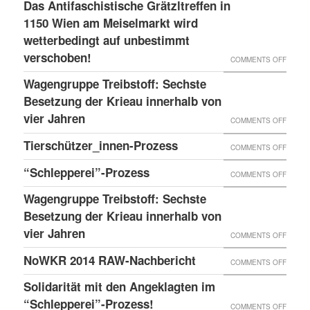
LESS
Das Antifaschistische Grätzltreffen in
WIEDE
PDATE 
1150 Wien am Meiselmarkt wird
DONE
MAL
TEHT B
wetterbedingt auf unbestimmt
UND
VORKO
verschoben!
EVOR
NEUER
ON
COMMENTS OFF
BLOG
DAS
Wagengruppe Treibstoff: Sechste
ANTIF
Besetzung der Krieau innerhalb von
GRÄTZ
vier Jahren
ON
COMMENTS OFF
IN
WAGE
Tierschützer_innen-Prozess
ON
COMMENTS OFF
1150
TREIB
TIERS
“Schlepperei”-Prozess
WIEN
ON
COMMENTS OFF
SECHS
PROZE
AM
“SCHLE
BESET
Wagengruppe Treibstoff: Sechste
MEISE
PROZE
Besetzung der Krieau innerhalb von
DER
WIRD
vier Jahren
KRIEA
ON
COMMENTS OFF
WETTE
INNER
WAGE
NoWKR 2014 RAW-Nachbericht
ON
COMMENTS OFF
AUF
VON
TREIB
NOWK
UNBES
Solidarität mit den Angeklagten im
VIER
SECHS
2014
“Schlepperei”-Prozess!
VERSC
ON
COMMENTS OFF
JAHRE
BESET