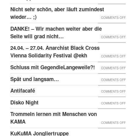
RAW-
SOLID
Nicht sehr schön, aber läuft zumindest
DER
NACHB
MIT
wieder… ;)
KRIEA
ON
COMMENTS OFF
DEN
INNER
NICHT
DANKE! – Wir machen weiter aber die
ANGEK
VON
SEHR
Seite will grad nicht…
ON
COMMENTS OFF
IM
VIER
SCHÖN
DANKE
24.04. – 27.04. Anarchist Black Cross
“SCHLE
JAHRE
ABER
–
Vienna Solidarity Festival @ekh
PROZE
ON
COMMENTS OFF
LÄUFT
WIR
24.04.
Schluss mit GegendieLangeweile?!
ZUMIN
ON
COMMENTS OFF
MACH
–
WIED
SCHLU
Spät und langsam…
WEITE
ON
COMMENTS OFF
27.04.
;)
MIT
ABER
SPÄT
ANARC
Antifacafé
ON
COMMENTS OFF
GEGEN
DIE
UND
BLACK
ANTIF
Disko Night
SEITE
ON
COMMENTS OFF
LANG
CROS
WILL
DISKO
Trommeln lernen mit Menschen von
VIENN
GRAD
NIGHT
KAMA
SOLID
ON
COMMENTS OFF
NICHT
FESTI
TROM
KuKuMA Jongliertruppe