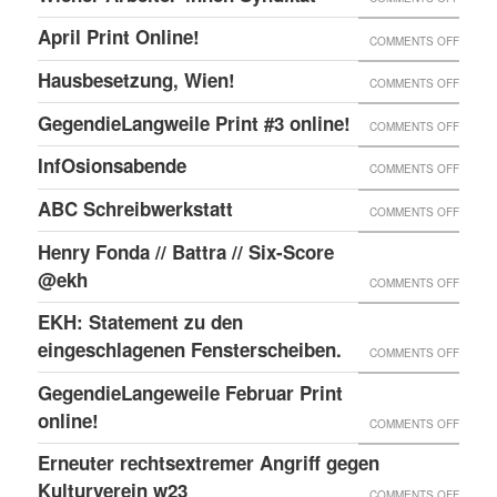
ONLIN
IN
WIENE
UND
April Print Online!
ON
COMMENTS OFF
WIEN
ARBEI
ENDLI
APRIL
BESET
Hausbesetzung, Wien!
ON
COMMENTS OFF
SYNDI
GIBTS
PRINT
HAUSB
GegendieLangweile Print #3 online!
NEN
ON
COMMENTS OFF
ONLIN
WIEN!
RSS
GEGEN
InfOsionsabende
ON
COMMENTS OFF
FEED.
PRINT
INFOS
ABC Schreibwerkstatt
ON
COMMENTS OFF
#3
ABC
ONLIN
Henry Fonda // Battra // Six-Score
SCHRE
@ekh
ON
COMMENTS OFF
HENRY
EKH: Statement zu den
FONDA
eingeschlagenen Fensterscheiben.
ON
COMMENTS OFF
//
EKH:
GegendieLangeweile Februar Print
BATTR
STATE
online!
ON
COMMENTS OFF
//
ZU
GEGEN
Erneuter rechtsextremer Angriff gegen
SIX-
DEN
FEBRU
Kulturverein w23
SCOR
ON
COMMENTS OFF