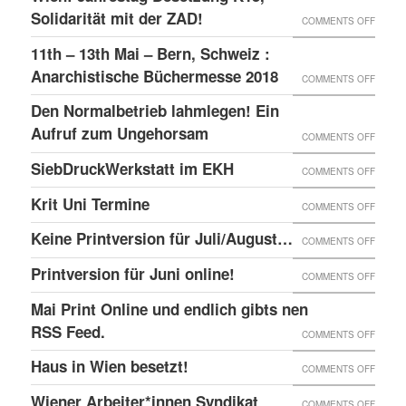
–
GLOBA
Solidarität mit der ZAD!
ON
COMMENTS OFF
DAS
SICHT
WIEN:
11th – 13th Mai – Bern, Schweiz :
LINKE
AUF
JAHRE
Anarchistische Büchermesse 2018
ON
COMMENTS OFF
BEISL“
DIE
BESET
11TH
IN
Den Normalbetrieb lahmlegen! Ein
REPRE
K15,
–
WIEN
Aufruf zum Ungehorsam
DER
ON
COMMENTS OFF
SOLID
13TH
GEFÄN
DEN
SiebDruckWerkstatt im EKH
MIT
ON
COMMENTS OFF
MAI
UND
NORMA
DER
SIEBD
Krit Uni Termine
–
ON
COMMENTS OFF
DIE
LAHML
ZAD!
IM
BERN,
KRIT
SOLID
EIN
Keine Printversion für Juli/August…
ON
COMMENTS OFF
EKH
SCHWE
UNI
MIT
AUFRU
KEINE
Printversion für Juni online!
:
ON
COMMENTS OFF
TERMI
ANARC
ZUM
PRINT
ANARC
PRINT
Mai Print Online und endlich gibts nen
GEFAN
UNGE
FÜR
BÜCH
FÜR
RSS Feed.
ON
COMMENTS OFF
JULI/
2018
JUNI
MAI
Haus in Wien besetzt!
ON
COMMENTS OFF
ONLIN
PRINT
HAUS
Wiener Arbeiter*innen Syndikat
ON
COMMENTS OFF