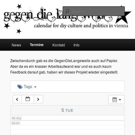
diy dates vienna
Sear
02:00
Gegen die Langeweile
03:00
Main
Termine
News
Kontakt
Info
Skip
menu
04:00
to
Zwischendurch gab es die GegenDieLangeweile auch auf Papier.
Aber da es ein krasser Arbeitsaufwand war und es auch kaum
05:00
primary
Feedback darauf gab, haben wir dieses Projekt wieder eingestellt.
content
Tags
06:00
07:00
5
TUE
All-day
08:00