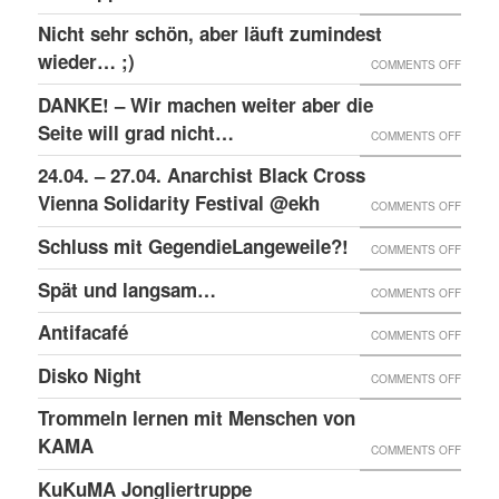
RAW-
SOLID
Nicht sehr schön, aber läuft zumindest
DER
NACHB
MIT
wieder… ;)
KRIEA
ON
COMMENTS OFF
DEN
INNER
NICHT
DANKE! – Wir machen weiter aber die
ANGEK
VON
SEHR
Seite will grad nicht…
ON
COMMENTS OFF
IM
VIER
SCHÖN
DANKE
24.04. – 27.04. Anarchist Black Cross
“SCHLE
JAHRE
ABER
–
Vienna Solidarity Festival @ekh
PROZE
ON
COMMENTS OFF
LÄUFT
WIR
24.04.
Schluss mit GegendieLangeweile?!
ZUMIN
ON
COMMENTS OFF
MACH
–
WIED
SCHLU
Spät und langsam…
WEITE
ON
COMMENTS OFF
27.04.
;)
MIT
ABER
SPÄT
ANARC
Antifacafé
ON
COMMENTS OFF
GEGEN
DIE
UND
BLACK
ANTIF
Disko Night
SEITE
ON
COMMENTS OFF
LANG
CROS
WILL
DISKO
Trommeln lernen mit Menschen von
VIENN
GRAD
NIGHT
KAMA
SOLID
ON
COMMENTS OFF
NICHT
FESTI
TROM
KuKuMA Jongliertruppe