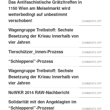
LESS
Das Antifaschistische Grätzltreffen in
WIEDE
PDATE 
1150 Wien am Meiselmarkt wird
DONE
MAL
TEHT B
wetterbedingt auf unbestimmt
UND
VORKO
verschoben!
EVOR
NEUER
ON
COMMENTS OFF
BLOG
DAS
Wagengruppe Treibstoff: Sechste
ANTIF
Besetzung der Krieau innerhalb von
GRÄTZ
vier Jahren
ON
COMMENTS OFF
IN
WAGE
Tierschützer_innen-Prozess
ON
COMMENTS OFF
1150
TREIB
TIERS
“Schlepperei”-Prozess
WIEN
ON
COMMENTS OFF
SECHS
PROZE
AM
“SCHLE
BESET
Wagengruppe Treibstoff: Sechste
MEISE
PROZE
Besetzung der Krieau innerhalb von
DER
WIRD
vier Jahren
KRIEA
ON
COMMENTS OFF
WETTE
INNER
WAGE
NoWKR 2014 RAW-Nachbericht
ON
COMMENTS OFF
AUF
VON
TREIB
NOWK
UNBES
Solidarität mit den Angeklagten im
VIER
SECHS
2014
“Schlepperei”-Prozess!
VERSC
ON
COMMENTS OFF
JAHRE
BESET