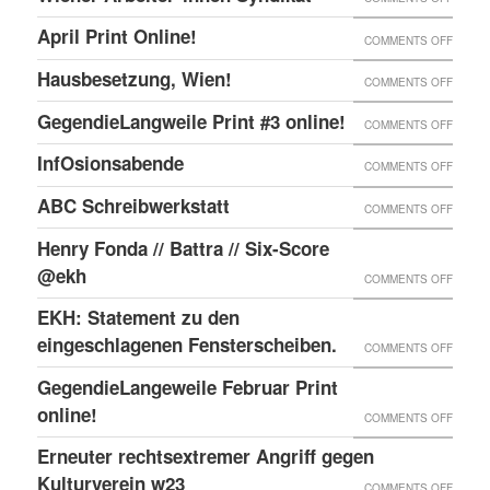
ONLIN
IN
WIENE
UND
April Print Online!
ON
COMMENTS OFF
WIEN
ARBEI
ENDLI
APRIL
BESET
Hausbesetzung, Wien!
ON
COMMENTS OFF
SYNDI
GIBTS
PRINT
HAUSB
GegendieLangweile Print #3 online!
NEN
ON
COMMENTS OFF
ONLIN
WIEN!
RSS
GEGEN
InfOsionsabende
ON
COMMENTS OFF
FEED.
PRINT
INFOS
ABC Schreibwerkstatt
ON
COMMENTS OFF
#3
ABC
ONLIN
Henry Fonda // Battra // Six-Score
SCHRE
@ekh
ON
COMMENTS OFF
HENRY
EKH: Statement zu den
FONDA
eingeschlagenen Fensterscheiben.
ON
COMMENTS OFF
//
EKH:
GegendieLangeweile Februar Print
BATTR
STATE
online!
ON
COMMENTS OFF
//
ZU
GEGEN
Erneuter rechtsextremer Angriff gegen
SIX-
DEN
FEBRU
Kulturverein w23
SCOR
ON
COMMENTS OFF