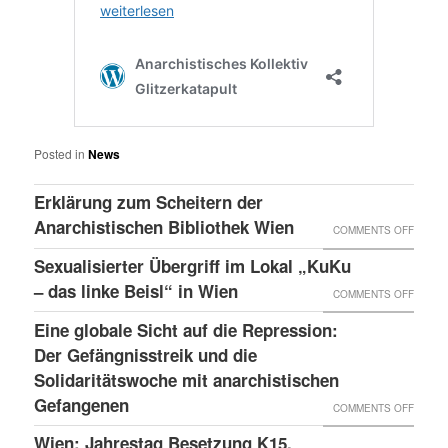
Posted in
News
Erklärung zum Scheitern der
Anarchistischen Bibliothek Wien
ON
COMMENTS OFF
ERKLÄ
Sexualisierter Übergriff im Lokal „KuKu
ZUM
– das linke Beisl“ in Wien
ON
COMMENTS OFF
SCHEI
SEXUA
Eine globale Sicht auf die Repression:
DER
ÜBERG
Der Gefängnisstreik und die
ANARC
IM
Solidaritätswoche mit anarchistischen
BIBLI
Gefangenen
LOKAL
ON
COMMENTS OFF
WIEN
„KUKU
EINE
Wien: Jahrestag Besetzung K15,