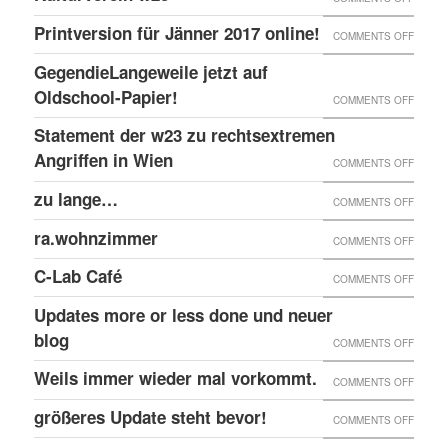
EINGE
PRINT
@EKH
ERNEU
Printversion für Jänner 2017 online!
FENST
ON
COMMENTS OFF
ONLIN
RECHT
PRINT
GegendieLangeweile jetzt auf
ANGRI
FÜR
Oldschool-Papier!
ON
COMMENTS OFF
GEGE
JÄNNE
GEGEN
Statement der w23 zu rechtsextremen
KULTU
2017
JETZT
Angriffen in Wien
W23
ON
COMMENTS OFF
ONLIN
AUF
STATE
zu lange…
ON
COMMENTS OFF
OLDSC
DER
ZU
ra.wohnzimmer
PAPIER
ON
COMMENTS OFF
W23
LANG
RA.WO
ZU
C-Lab Café
ON
COMMENTS OFF
RECHT
C-
Updates more or less done und neuer
ANGRI
LAB
blog
ON
COMMENTS OFF
IN
CAFÉ
UPDAT
Weils immer wieder mal vorkommt.
WIEN
ON
COMMENTS OFF
MORE
WEILS
größeres Update steht bevor!
ON
COMMENTS OFF
OR
IMMER
GRÖSS