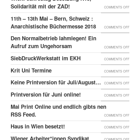
–
GLOBA
Solidarität mit der ZAD!
ON
COMMENTS OFF
DAS
SICHT
WIEN:
11th – 13th Mai – Bern, Schweiz :
LINKE
AUF
JAHRE
Anarchistische Büchermesse 2018
ON
COMMENTS OFF
BEISL“
DIE
BESET
11TH
IN
Den Normalbetrieb lahmlegen! Ein
REPRE
K15,
–
WIEN
Aufruf zum Ungehorsam
DER
ON
COMMENTS OFF
SOLID
13TH
GEFÄN
DEN
SiebDruckWerkstatt im EKH
MIT
ON
COMMENTS OFF
MAI
UND
NORMA
DER
SIEBD
Krit Uni Termine
–
ON
COMMENTS OFF
DIE
LAHML
ZAD!
IM
BERN,
KRIT
SOLID
EIN
Keine Printversion für Juli/August…
ON
COMMENTS OFF
EKH
SCHWE
UNI
MIT
AUFRU
KEINE
Printversion für Juni online!
:
ON
COMMENTS OFF
TERMI
ANARC
ZUM
PRINT
ANARC
PRINT
Mai Print Online und endlich gibts nen
GEFAN
UNGE
FÜR
BÜCH
FÜR
RSS Feed.
ON
COMMENTS OFF
JULI/
2018
JUNI
MAI
Haus in Wien besetzt!
ON
COMMENTS OFF
ONLIN
PRINT
HAUS
Wiener Arbeiter*innen Syndikat
ON
COMMENTS OFF