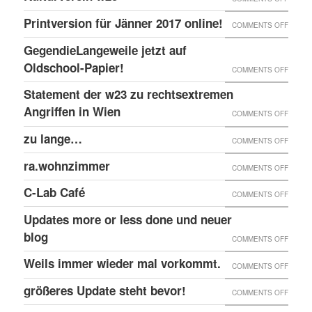
EINGE
PRINT
@EKH
ERNEU
Printversion für Jänner 2017 online!
FENST
ON
COMMENTS OFF
ONLIN
RECHT
PRINT
GegendieLangeweile jetzt auf
ANGRI
FÜR
Oldschool-Papier!
ON
COMMENTS OFF
GEGE
JÄNNE
GEGEN
Statement der w23 zu rechtsextremen
KULTU
2017
JETZT
Angriffen in Wien
W23
ON
COMMENTS OFF
ONLIN
AUF
STATE
zu lange…
ON
COMMENTS OFF
OLDSC
DER
ZU
ra.wohnzimmer
PAPIER
ON
COMMENTS OFF
W23
LANG
RA.WO
ZU
C-Lab Café
ON
COMMENTS OFF
RECHT
C-
Updates more or less done und neuer
ANGRI
LAB
blog
ON
COMMENTS OFF
IN
CAFÉ
UPDAT
Weils immer wieder mal vorkommt.
WIEN
ON
COMMENTS OFF
MORE
WEILS
größeres Update steht bevor!
ON
COMMENTS OFF
OR
IMMER
GRÖSS