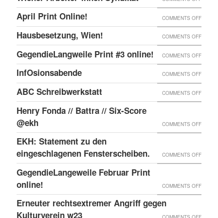
ONLIN
IN
WIENE
UND
April Print Online!
ON
COMMENTS OFF
WIEN
ARBEI
ENDLI
APRIL
BESET
Hausbesetzung, Wien!
ON
COMMENTS OFF
SYNDI
GIBTS
PRINT
HAUSB
GegendieLangweile Print #3 online!
NEN
ON
COMMENTS OFF
ONLIN
WIEN!
RSS
GEGEN
InfOsionsabende
ON
COMMENTS OFF
FEED.
PRINT
INFOS
ABC Schreibwerkstatt
ON
COMMENTS OFF
#3
ABC
ONLIN
Henry Fonda // Battra // Six-Score
SCHRE
@ekh
ON
COMMENTS OFF
HENRY
EKH: Statement zu den
FONDA
eingeschlagenen Fensterscheiben.
ON
COMMENTS OFF
//
EKH:
GegendieLangeweile Februar Print
BATTR
STATE
online!
ON
COMMENTS OFF
//
ZU
GEGEN
Erneuter rechtsextremer Angriff gegen
SIX-
DEN
FEBRU
Kulturverein w23
SCOR
ON
COMMENTS OFF