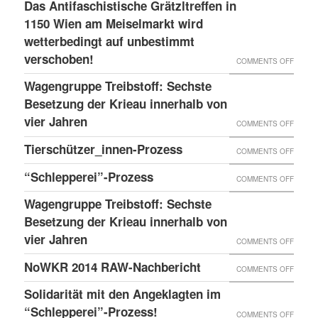
LESS
Das Antifaschistische Grätzltreffen in
WIEDE
PDATE 
1150 Wien am Meiselmarkt wird
DONE
MAL
TEHT B
wetterbedingt auf unbestimmt
UND
VORKO
verschoben!
EVOR
NEUER
ON
COMMENTS OFF
BLOG
DAS
Wagengruppe Treibstoff: Sechste
ANTIF
Besetzung der Krieau innerhalb von
GRÄTZ
vier Jahren
ON
COMMENTS OFF
IN
WAGE
Tierschützer_innen-Prozess
ON
COMMENTS OFF
1150
TREIB
TIERS
“Schlepperei”-Prozess
WIEN
ON
COMMENTS OFF
SECHS
PROZE
AM
“SCHLE
BESET
Wagengruppe Treibstoff: Sechste
MEISE
PROZE
Besetzung der Krieau innerhalb von
DER
WIRD
vier Jahren
KRIEA
ON
COMMENTS OFF
WETTE
INNER
WAGE
NoWKR 2014 RAW-Nachbericht
ON
COMMENTS OFF
AUF
VON
TREIB
NOWK
UNBES
Solidarität mit den Angeklagten im
VIER
SECHS
2014
“Schlepperei”-Prozess!
VERSC
ON
COMMENTS OFF
JAHRE
BESET