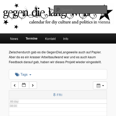
diy dates vienna
Sear
02:00
Gegen die Langeweile
03:00
Main
Termine
News
Kontakt
Info
Skip
menu
04:00
to
Zwischendurch gab es die GegenDieLangeweile auch auf Papier.
Aber da es ein krasser Arbeitsaufwand war und es auch kaum
05:00
primary
Feedback darauf gab, haben wir dieses Projekt wieder eingestellt.
content
Tags
06:00
07:00
8
FRI
All-day
08:00