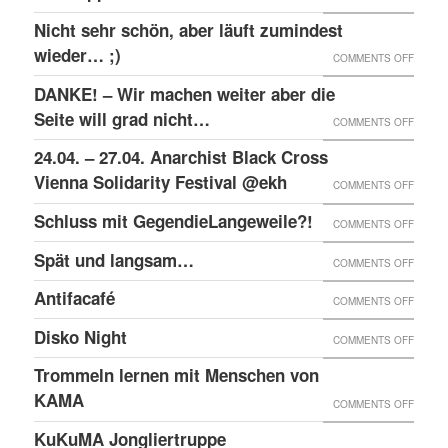
RAW-
SOLID
Nicht sehr schön, aber läuft zumindest
DER
NACHB
MIT
wieder… ;)
KRIEA
ON
COMMENTS OFF
DEN
INNER
NICHT
DANKE! – Wir machen weiter aber die
ANGEK
VON
SEHR
Seite will grad nicht…
ON
COMMENTS OFF
IM
VIER
SCHÖN
DANKE
24.04. – 27.04. Anarchist Black Cross
“SCHLE
JAHRE
ABER
–
Vienna Solidarity Festival @ekh
PROZE
ON
COMMENTS OFF
LÄUFT
WIR
24.04.
Schluss mit GegendieLangeweile?!
ZUMIN
ON
COMMENTS OFF
MACH
–
WIED
SCHLU
Spät und langsam…
WEITE
ON
COMMENTS OFF
27.04.
;)
MIT
ABER
SPÄT
ANARC
Antifacafé
ON
COMMENTS OFF
GEGEN
DIE
UND
BLACK
ANTIF
Disko Night
SEITE
ON
COMMENTS OFF
LANG
CROS
WILL
DISKO
Trommeln lernen mit Menschen von
VIENN
GRAD
NIGHT
KAMA
SOLID
ON
COMMENTS OFF
NICHT
FESTI
TROM
KuKuMA Jongliertruppe