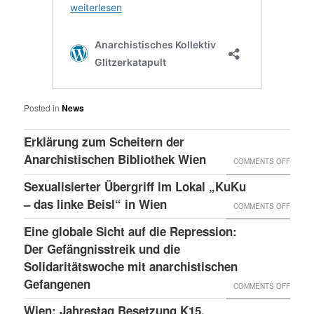
Posted in
News
Erklärung zum Scheitern der
Anarchistischen Bibliothek Wien
ON
COMMENTS OFF
ERKLÄ
Sexualisierter Übergriff im Lokal „KuKu
ZUM
– das linke Beisl“ in Wien
ON
COMMENTS OFF
SCHEI
SEXUA
Eine globale Sicht auf die Repression:
DER
ÜBERG
Der Gefängnisstreik und die
ANARC
IM
Solidaritätswoche mit anarchistischen
BIBLI
Gefangenen
LOKAL
ON
COMMENTS OFF
WIEN
„KUKU
EINE
Wien: Jahrestag Besetzung K15,