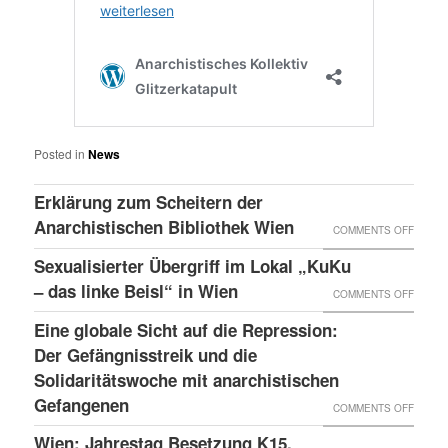
Posted in
News
Erklärung zum Scheitern der
Anarchistischen Bibliothek Wien
ON
COMMENTS OFF
ERKLÄ
Sexualisierter Übergriff im Lokal „KuKu
ZUM
– das linke Beisl“ in Wien
ON
COMMENTS OFF
SCHEI
SEXUA
Eine globale Sicht auf die Repression:
DER
ÜBERG
Der Gefängnisstreik und die
ANARC
IM
Solidaritätswoche mit anarchistischen
BIBLI
Gefangenen
LOKAL
ON
COMMENTS OFF
WIEN
„KUKU
EINE
Wien: Jahrestag Besetzung K15,