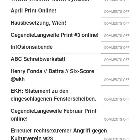
ONLIN
IN
WIENE
UND
April Print Online!
ON
COMMENTS OFF
WIEN
ARBEI
ENDLI
APRIL
BESET
Hausbesetzung, Wien!
ON
COMMENTS OFF
SYNDI
GIBTS
PRINT
HAUSB
GegendieLangweile Print #3 online!
NEN
ON
COMMENTS OFF
ONLIN
WIEN!
RSS
GEGEN
InfOsionsabende
ON
COMMENTS OFF
FEED.
PRINT
INFOS
ABC Schreibwerkstatt
ON
COMMENTS OFF
#3
ABC
ONLIN
Henry Fonda // Battra // Six-Score
SCHRE
@ekh
ON
COMMENTS OFF
HENRY
EKH: Statement zu den
FONDA
eingeschlagenen Fensterscheiben.
ON
COMMENTS OFF
//
EKH:
GegendieLangeweile Februar Print
BATTR
STATE
online!
ON
COMMENTS OFF
//
ZU
GEGEN
Erneuter rechtsextremer Angriff gegen
SIX-
DEN
FEBRU
Kulturverein w23
SCOR
ON
COMMENTS OFF