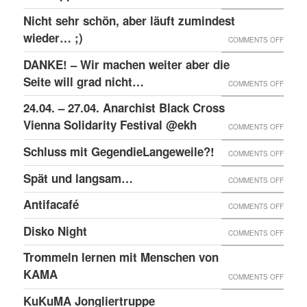
RAW-
SOLID
Nicht sehr schön, aber läuft zumindest
DER
NACHB
MIT
wieder… ;)
KRIEA
ON
COMMENTS OFF
DEN
INNER
NICHT
DANKE! – Wir machen weiter aber die
ANGEK
VON
SEHR
Seite will grad nicht…
ON
COMMENTS OFF
IM
VIER
SCHÖN
DANKE
24.04. – 27.04. Anarchist Black Cross
“SCHLE
JAHRE
ABER
–
Vienna Solidarity Festival @ekh
PROZE
ON
COMMENTS OFF
LÄUFT
WIR
24.04.
Schluss mit GegendieLangeweile?!
ZUMIN
ON
COMMENTS OFF
MACH
–
WIED
SCHLU
Spät und langsam…
WEITE
ON
COMMENTS OFF
27.04.
;)
MIT
ABER
SPÄT
ANARC
Antifacafé
ON
COMMENTS OFF
GEGEN
DIE
UND
BLACK
ANTIF
Disko Night
SEITE
ON
COMMENTS OFF
LANG
CROS
WILL
DISKO
Trommeln lernen mit Menschen von
VIENN
GRAD
NIGHT
KAMA
SOLID
ON
COMMENTS OFF
NICHT
FESTI
TROM
KuKuMA Jongliertruppe