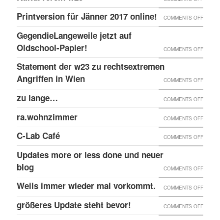
EINGE
PRINT
@EKH
ERNEU
Printversion für Jänner 2017 online!
FENST
ON
COMMENTS OFF
ONLIN
RECHT
PRINT
GegendieLangeweile jetzt auf
ANGRI
FÜR
Oldschool-Papier!
ON
COMMENTS OFF
GEGE
JÄNNE
GEGEN
Statement der w23 zu rechtsextremen
KULTU
2017
JETZT
Angriffen in Wien
W23
ON
COMMENTS OFF
ONLIN
AUF
STATE
zu lange…
ON
COMMENTS OFF
OLDSC
DER
ZU
ra.wohnzimmer
PAPIER
ON
COMMENTS OFF
W23
LANG
RA.WO
ZU
C-Lab Café
ON
COMMENTS OFF
RECHT
C-
Updates more or less done und neuer
ANGRI
LAB
blog
ON
COMMENTS OFF
IN
CAFÉ
UPDAT
Weils immer wieder mal vorkommt.
WIEN
ON
COMMENTS OFF
MORE
WEILS
größeres Update steht bevor!
ON
COMMENTS OFF
OR
IMMER
GRÖSS