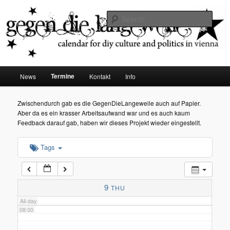
diy dates vienna
Sear
02:00
Gegen die Langeweile
03:00
Main
Termine
News
Kontakt
Info
Skip
menu
04:00
to
Zwischendurch gab es die GegenDieLangeweile auch auf Papier.
Aber da es ein krasser Arbeitsaufwand war und es auch kaum
05:00
primary
Feedback darauf gab, haben wir dieses Projekt wieder eingestellt.
content
Tags
06:00
07:00
9
THU
All-day
08:00