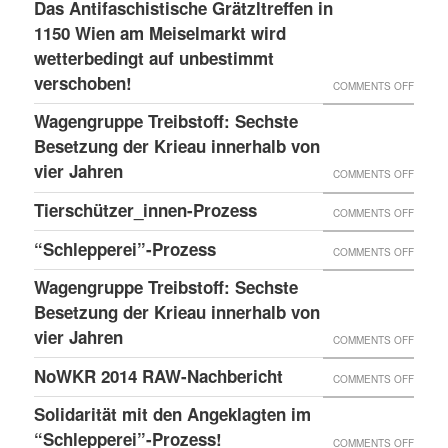
LESS
Das Antifaschistische Grätzltreffen in
WIEDE
PDATE 
1150 Wien am Meiselmarkt wird
DONE
MAL
TEHT B
wetterbedingt auf unbestimmt
UND
VORKO
verschoben!
EVOR
NEUER
ON
COMMENTS OFF
BLOG
DAS
Wagengruppe Treibstoff: Sechste
ANTIF
Besetzung der Krieau innerhalb von
GRÄTZ
vier Jahren
ON
COMMENTS OFF
IN
WAGE
Tierschützer_innen-Prozess
ON
COMMENTS OFF
1150
TREIB
TIERS
“Schlepperei”-Prozess
WIEN
ON
COMMENTS OFF
SECHS
PROZE
AM
“SCHLE
BESET
Wagengruppe Treibstoff: Sechste
MEISE
PROZE
Besetzung der Krieau innerhalb von
DER
WIRD
vier Jahren
KRIEA
ON
COMMENTS OFF
WETTE
INNER
WAGE
NoWKR 2014 RAW-Nachbericht
ON
COMMENTS OFF
AUF
VON
TREIB
NOWK
UNBES
Solidarität mit den Angeklagten im
VIER
SECHS
2014
“Schlepperei”-Prozess!
VERSC
ON
COMMENTS OFF
JAHRE
BESET