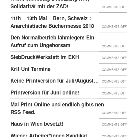
–
GLOBA
Solidarität mit der ZAD!
ON
COMMENTS OFF
DAS
SICHT
WIEN:
11th – 13th Mai – Bern, Schweiz :
LINKE
AUF
JAHRE
Anarchistische Büchermesse 2018
ON
COMMENTS OFF
BEISL“
DIE
BESET
11TH
IN
Den Normalbetrieb lahmlegen! Ein
REPRE
K15,
–
WIEN
Aufruf zum Ungehorsam
DER
ON
COMMENTS OFF
SOLID
13TH
GEFÄN
DEN
SiebDruckWerkstatt im EKH
MIT
ON
COMMENTS OFF
MAI
UND
NORMA
DER
SIEBD
Krit Uni Termine
–
ON
COMMENTS OFF
DIE
LAHML
ZAD!
IM
BERN,
KRIT
SOLID
EIN
Keine Printversion für Juli/August…
ON
COMMENTS OFF
EKH
SCHWE
UNI
MIT
AUFRU
KEINE
Printversion für Juni online!
:
ON
COMMENTS OFF
TERMI
ANARC
ZUM
PRINT
ANARC
PRINT
Mai Print Online und endlich gibts nen
GEFAN
UNGE
FÜR
BÜCH
FÜR
RSS Feed.
ON
COMMENTS OFF
JULI/
2018
JUNI
MAI
Haus in Wien besetzt!
ON
COMMENTS OFF
ONLIN
PRINT
HAUS
Wiener Arbeiter*innen Syndikat
ON
COMMENTS OFF