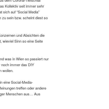
 aus dem Corona-Tiefschlaf
s Kollektiv seit immer sehr
t sich auf “Social Media”
m zu sein bzw. scheint diest so
Konzernen und Absichten die
 wieviel Sinn so eine Seite
und was in Wien so passiert nur
ir noch immer das DIY
n wollen.
in eine Social-Media-
Meinungen treffen oder andere
niger Menschen aus… Aus