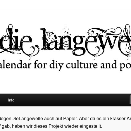
ngeweile
Info
egenDieLangeweile auch auf Papier. Aber da es ein krasser A
ab, haben wir dieses Projekt wieder eingestellt.