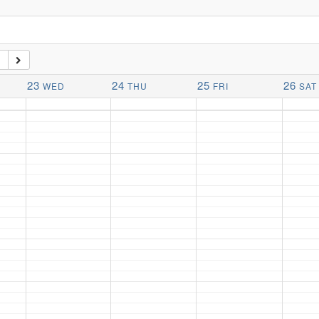
1
23
24
25
26
WED
THU
FRI
SAT