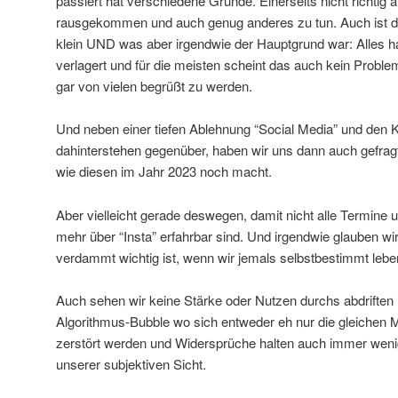
passiert hat verschiedene Gründe. Einerseits nicht richtig
rausgekommen und auch genug anderes zu tun. Auch ist da
klein UND was aber irgendwie der Hauptgrund war: Alles ha
verlagert und für die meisten scheint das auch kein Proble
gar von vielen begrüßt zu werden.
Und neben einer tiefen Ablehnung “Social Media” und den 
dahinterstehen gegenüber, haben wir uns dann auch gefragt,
wie diesen im Jahr 2023 noch macht.
Aber vielleicht gerade deswegen, damit nicht alle Termine 
mehr über “Insta” erfahrbar sind. Und irgendwie glauben w
verdammt wichtig ist, wenn wir jemals selbstbestimmt lebe
Auch sehen wir keine Stärke oder Nutzen durchs abdriften 
Algorithmus-Bubble wo sich entweder eh nur die gleichen 
zerstört werden und Widersprüche halten auch immer we
unserer subjektiven Sicht.