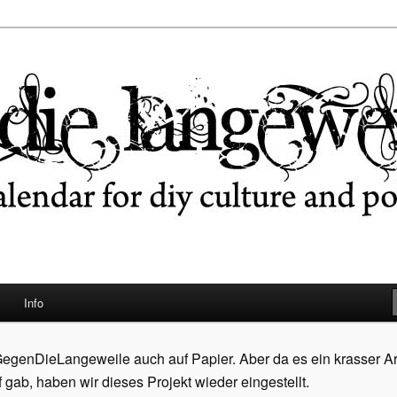
ngeweile
Info
egenDieLangeweile auch auf Papier. Aber da es ein krasser A
ab, haben wir dieses Projekt wieder eingestellt.