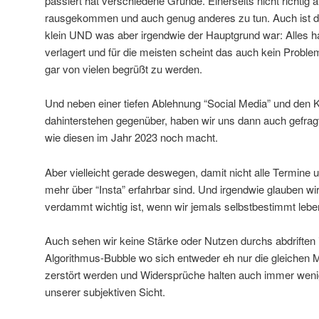
passiert hat verschiedene Gründe. Einerseits nicht richtig
rausgekommen und auch genug anderes zu tun. Auch ist da
klein UND was aber irgendwie der Hauptgrund war: Alles ha
verlagert und für die meisten scheint das auch kein Proble
gar von vielen begrüßt zu werden.
Und neben einer tiefen Ablehnung “Social Media” und den 
dahinterstehen gegenüber, haben wir uns dann auch gefragt,
wie diesen im Jahr 2023 noch macht.
Aber vielleicht gerade deswegen, damit nicht alle Termine 
mehr über “Insta” erfahrbar sind. Und irgendwie glauben w
verdammt wichtig ist, wenn wir jemals selbstbestimmt lebe
Auch sehen wir keine Stärke oder Nutzen durchs abdriften 
Algorithmus-Bubble wo sich entweder eh nur die gleichen 
zerstört werden und Widersprüche halten auch immer we
unserer subjektiven Sicht.