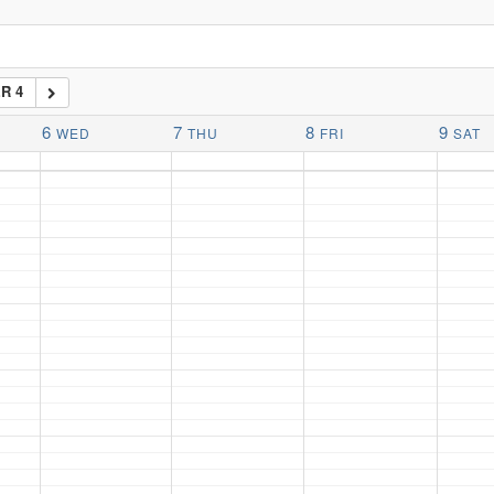
R 4
6
7
8
9
WED
THU
FRI
SAT