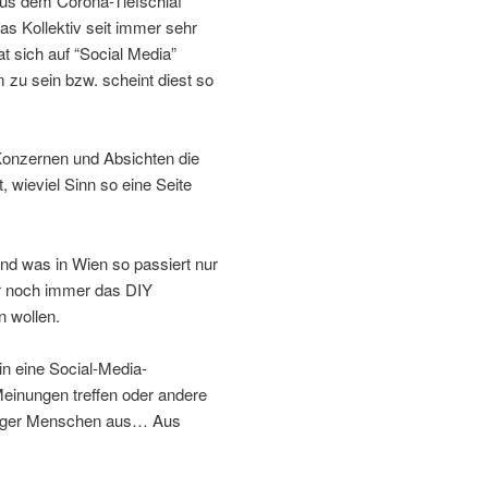
 aus dem Corona-Tiefschlaf
s Kollektiv seit immer sehr
t sich auf “Social Media”
m zu sein bzw. scheint diest so
Konzernen und Absichten die
 wieviel Sinn so eine Seite
und was in Wien so passiert nur
ir noch immer das DIY
n wollen.
in eine Social-Media-
Meinungen treffen oder andere
niger Menschen aus… Aus